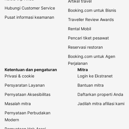
Artikel travel
Hubungi Customer Service
Booking.com untuk Bisnis
Pusat informasi keamanan
Traveller Review Awards
Rental Mobil
Pencari tiket pesawat
Reservasi restoran
Booking.com untuk Agen
Perjalanan
Ketentuan dan pengaturan
Mitra
Privasi & cookie
Login ke Ekstranet
Persyaratan Layanan
Bantuan mitra
Pernyataan Aksesibilitas
Daftarkan properti Anda
Masalah mitra
Jadilah mitra afiliasi kami
Pernyataan Perbudakan
Modern
Pernyataan Hak Asasi