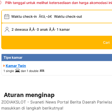
Pilih tanggal untuk melihat ketersediaan dan harga akomodasi ini
Waktu check-in
Ã¢â‚¬â€
Waktu check-out
2 dewasa Ã‚Â· 0 anak Ã‚Â· 1 kamar
Cari
Tipe kamar
Kamar Twin
1 single
dan
1 double
Aturan menginap
ZODIAKSLOT - Svaneti News Portal Berita Daerah Pariwis
masukkan di langkah berikutnya!