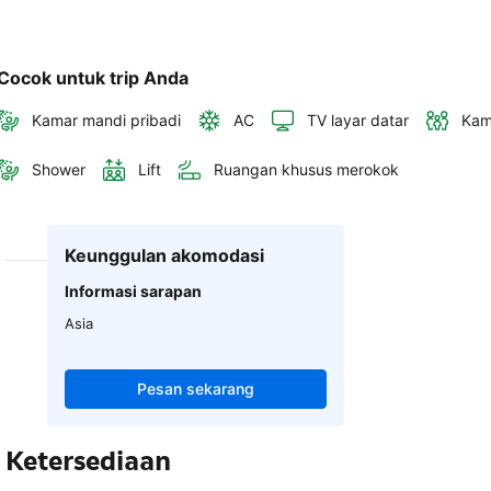
Cocok untuk trip Anda
Kamar mandi pribadi
AC
TV layar datar
Kam
Shower
Lift
Ruangan khusus merokok
Keunggulan akomodasi
Informasi sarapan
Asia
Pesan sekarang
Ketersediaan