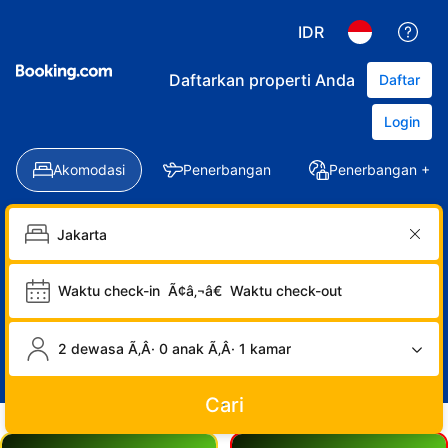
IDR
Daftarkan properti Anda
Daftar
Login
Akomodasi
Penerbangan
Penerbangan + Ho
Waktu check-in
Ã¢â‚¬â€
Waktu check-out
2 dewasa Ã‚Â· 0 anak Ã‚Â· 1 kamar
Cari