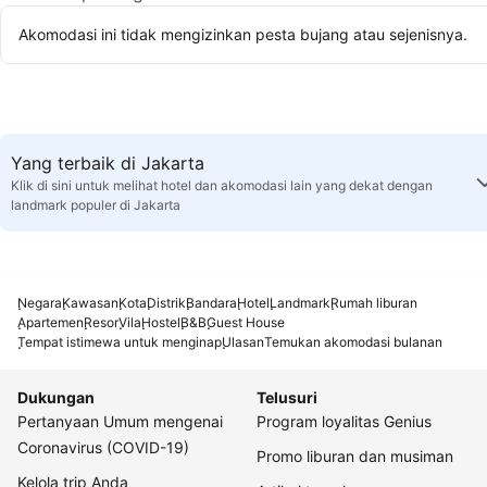
Akomodasi ini tidak mengizinkan pesta bujang atau sejenisnya.
Yang terbaik di Jakarta
Klik di sini untuk melihat hotel dan akomodasi lain yang dekat dengan
landmark populer di Jakarta
Negara
Kawasan
Kota
Distrik
Bandara
Hotel
Landmark
Rumah liburan
Apartemen
Resor
Vila
Hostel
B&B
Guest House
Tempat istimewa untuk menginap
Ulasan
Temukan akomodasi bulanan
Dukungan
Telusuri
Pertanyaan Umum mengenai
Program loyalitas Genius
Coronavirus (COVID-19)
Promo liburan dan musiman
Kelola trip Anda