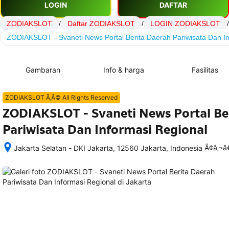
LOGIN
DAFTAR
ZODIAKSLOT
/
Daftar ZODIAKSLOT
/
LOGIN ZODIAKSLOT
/
ZODIAKSLOT - Svaneti News Portal Berita Daerah Pariwisata Dan In
Gambaran
Info & harga
Fasilitas
ZODIAKSLOT Ã‚Â© All Rights Reserved
ZODIAKSLOT - Svaneti News Portal Be
Pariwisata Dan Informasi Regional
Ã¢â‚¬
Jakarta Selatan - DKI Jakarta, 12560 Jakarta, Indonesia
Setelah 
memesan, 
semua 
rincian 
akomodasi 
termasuk 
nomor 