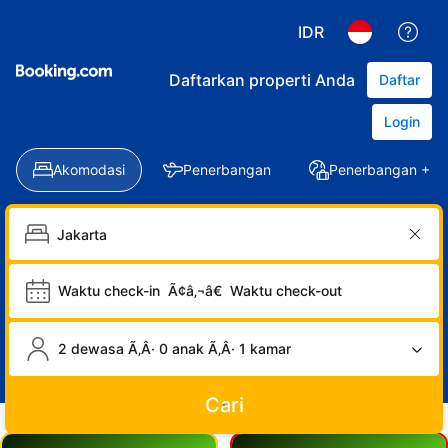
IDR
Daftarkan properti Anda
Daftar
Login
Akomodasi
Penerbangan
Penerbangan + Ho
Waktu check-in
Ã¢â‚¬â€
Waktu check-out
2 dewasa Ã‚Â· 0 anak Ã‚Â· 1 kamar
Cari