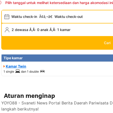
Pilih tanggal untuk melihat ketersediaan dan harga akomodasi ini
Waktu check-in
Ã¢â‚¬â€
Waktu check-out
2 dewasa Ã‚Â· 0 anak Ã‚Â· 1 kamar
Cari
Tipe kamar
Kamar Twin
1 single
dan
1 double
Aturan menginap
YOYO88 - Svaneti News Portal Berita Daerah Pariwisata 
langkah berikutnya!