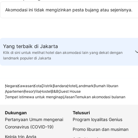
Akomodasi ini tidak mengizinkan pesta bujang atau sejenisnya.
Yang terbaik di Jakarta
Klik di sini untuk melihat hotel dan akomodasi lain yang dekat dengan
landmark populer di Jakarta
Negara
Kawasan
Kota
Distrik
Bandara
Hotel
Landmark
Rumah liburan
Apartemen
Resor
Vila
Hostel
B&B
Guest House
Tempat istimewa untuk menginap
Ulasan
Temukan akomodasi bulanan
Dukungan
Telusuri
Pertanyaan Umum mengenai
Program loyalitas Genius
Coronavirus (COVID-19)
Promo liburan dan musiman
Kelola trip Anda