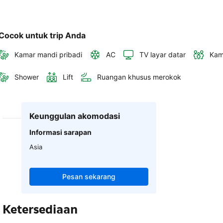
Cocok untuk trip Anda
Kamar mandi pribadi
AC
TV layar datar
Kam
Shower
Lift
Ruangan khusus merokok
Keunggulan akomodasi
Informasi sarapan
Asia
Pesan sekarang
Ketersediaan