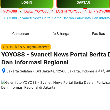
LOGIN
DAFTAR
YOYO88
/
Daftar YOYO88
/
LOGIN YOYO88
/
Link YOYO88
YOYO88 - Svaneti News Portal Berita Daerah Pariwisata Dan Inform
Gambaran
Info & harga
Fasilitas
YOYO88 Ã‚Â© All Rights Reserved
YOYO88 - Svaneti News Portal Berita 
Dan Informasi Regional
Ã¢â‚¬
Jakarta Selatan - DKI Jakarta, 12560 Jakarta, Indonesia
Setelah 
memesan, 
semua 
rincian 
akomodasi 
termasuk 
nomor 