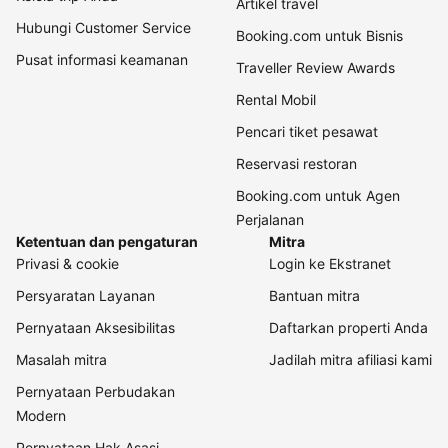
Artikel travel
Hubungi Customer Service
Booking.com untuk Bisnis
Pusat informasi keamanan
Traveller Review Awards
Rental Mobil
Pencari tiket pesawat
Reservasi restoran
Booking.com untuk Agen
Perjalanan
Ketentuan dan pengaturan
Mitra
Privasi & cookie
Login ke Ekstranet
Persyaratan Layanan
Bantuan mitra
Pernyataan Aksesibilitas
Daftarkan properti Anda
Masalah mitra
Jadilah mitra afiliasi kami
Pernyataan Perbudakan
Modern
Pernyataan Hak Asasi