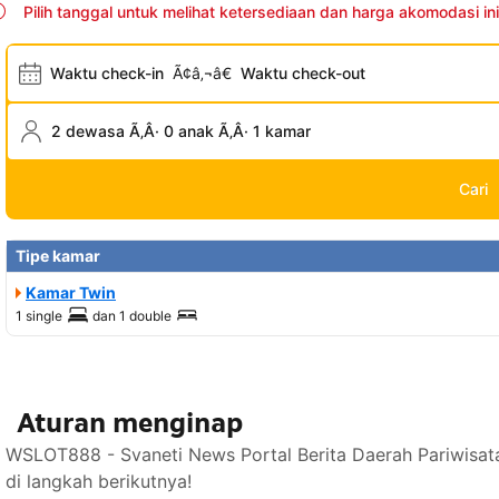
Pilih tanggal untuk melihat ketersediaan dan harga akomodasi ini
Waktu check-in
Ã¢â‚¬â€
Waktu check-out
2 dewasa Ã‚Â· 0 anak Ã‚Â· 1 kamar
Cari
Tipe kamar
Kamar Twin
1 single
dan
1 double
Aturan menginap
WSLOT888 - Svaneti News Portal Berita Daerah Pariwisat
di langkah berikutnya!