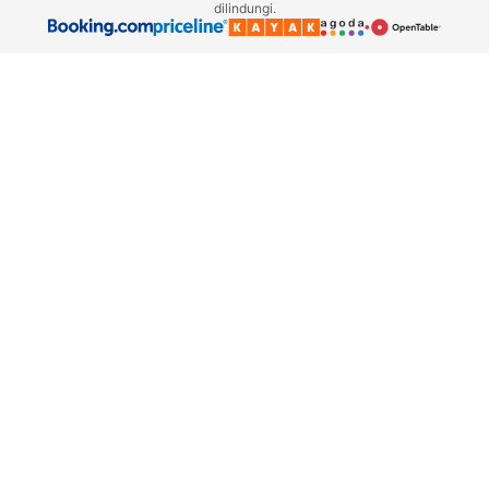
dilindungi.