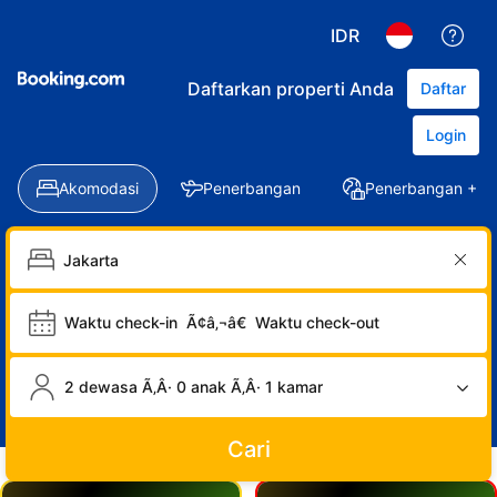
IDR
Daftarkan properti Anda
Daftar
Login
Akomodasi
Penerbangan
Penerbangan + Ho
Waktu check-in
Ã¢â‚¬â€
Waktu check-out
2 dewasa Ã‚Â· 0 anak Ã‚Â· 1 kamar
Cari