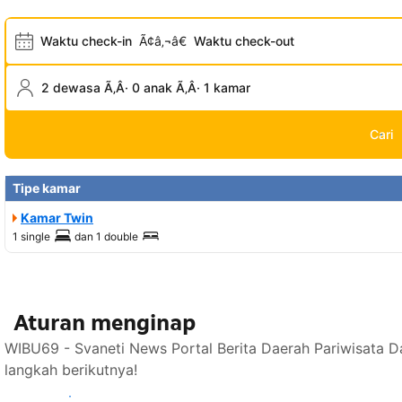
Waktu check-in
Ã¢â‚¬â€
Waktu check-out
2 dewasa Ã‚Â· 0 anak Ã‚Â· 1 kamar
Cari
Tipe kamar
Kamar Twin
1 single
dan
1 double
Aturan menginap
WIBU69 - Svaneti News Portal Berita Daerah Pariwisata D
langkah berikutnya!
Lihat ketersediaan