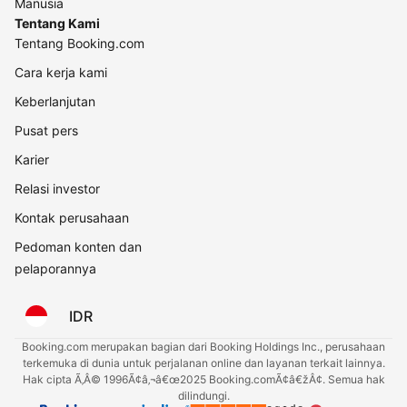
Manusia
Tentang Kami
Tentang Booking.com
Cara kerja kami
Keberlanjutan
Pusat pers
Karier
Relasi investor
Kontak perusahaan
Pedoman konten dan
pelaporannya
IDR
Booking.com merupakan bagian dari Booking Holdings Inc., perusahaan
terkemuka di dunia untuk perjalanan online dan layanan terkait lainnya.
Hak cipta Ã‚Â© 1996Ã¢â‚¬â€œ2025 Booking.comÃ¢â€žÂ¢. Semua hak
dilindungi.