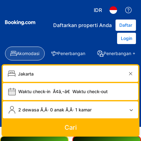
IDR
Daftarkan properti Anda
Daftar
Login
Akomodasi
Penerbangan
Penerbangan + Ho
Waktu check-in
Ã¢â‚¬â€
Waktu check-out
2 dewasa Ã‚Â· 0 anak Ã‚Â· 1 kamar
Cari