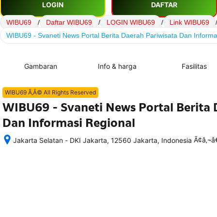
LOGIN
DAFTAR
WIBU69
/
Daftar WIBU69
/
LOGIN WIBU69
/
Link WIBU69
WIBU69 - Svaneti News Portal Berita Daerah Pariwisata Dan Informa
Gambaran
Info & harga
Fasilitas
WIBU69 Ã‚Â© All Rights Reserved
WIBU69 - Svaneti News Portal Berita 
Dan Informasi Regional
Ã¢â‚¬
Jakarta Selatan - DKI Jakarta, 12560 Jakarta, Indonesia
Setelah 
memesan, 
semua 
rincian 
akomodasi 
termasuk 
nomor 