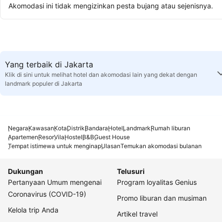
Akomodasi ini tidak mengizinkan pesta bujang atau sejenisnya.
Yang terbaik di Jakarta
Klik di sini untuk melihat hotel dan akomodasi lain yang dekat dengan
landmark populer di Jakarta
Negara
Kawasan
Kota
Distrik
Bandara
Hotel
Landmark
Rumah liburan
Apartemen
Resor
Vila
Hostel
B&B
Guest House
Tempat istimewa untuk menginap
Ulasan
Temukan akomodasi bulanan
Dukungan
Telusuri
Pertanyaan Umum mengenai
Program loyalitas Genius
Coronavirus (COVID-19)
Promo liburan dan musiman
Kelola trip Anda
Artikel travel