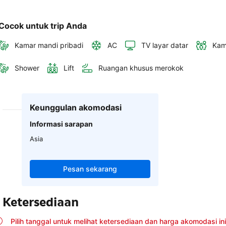
Cocok untuk trip Anda
Kamar mandi pribadi
AC
TV layar datar
Kam
Shower
Lift
Ruangan khusus merokok
Keunggulan akomodasi
Informasi sarapan
Asia
Pesan sekarang
Ketersediaan
Pilih tanggal untuk melihat ketersediaan dan harga akomodasi ini