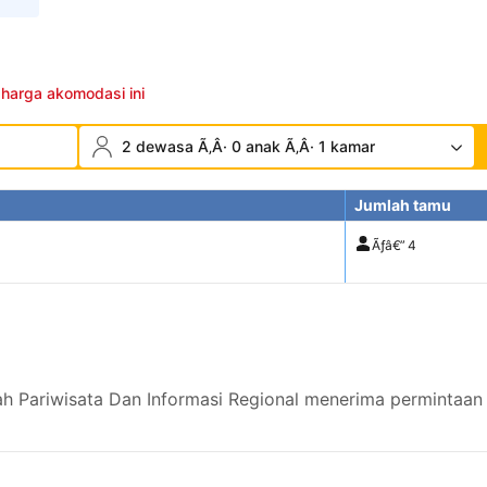
 harga akomodasi ini
2 dewasa Ã‚Â· 0 anak Ã‚Â· 1 kamar
Jumlah tamu
Ãƒâ€”
4
h Pariwisata Dan Informasi Regional menerima permintaan 