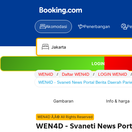
Akomodasi
Penerbangan
Pe
LOGIN
WEN4D
/
Daftar WEN4D
/
LOGIN WEN4D
/
WEN4D - Svaneti News Portal Berita Daerah Pariw
Gambaran
Info & harga
WEN4D Ã‚Â© All Rights Reserved
WEN4D - Svaneti News Porta