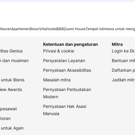
liburan
Apartemen
Resor
Vila
Hostel
B&B
Guest House
Tempat istimewa untuk meng
Ketentuan dan pengaturan
Mitra
litas Genius
Privasi & cookie
Login ke Ek
an dan musiman
Persyaratan Layanan
Bantuan mit
Pernyataan Aksesibilitas
Daftarkan p
untuk Bisnis
Masalah mitra
Jadilah mitr
view Awards
Pernyataan Perbudakan
Modern
Pernyataan Hak Asasi
t pesawat
Manusia
storan
 untuk Agen