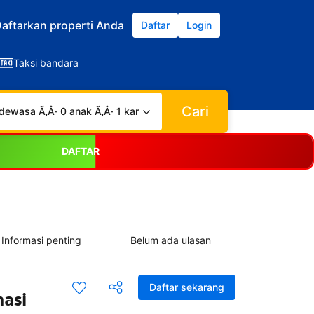
aftarkan properti Anda
Daftar
Login
Taksi bandara
Cari
dewasa Ã‚Â· 0 anak Ã‚Â· 1 kamar
DAFTAR
Informasi penting
Belum ada ulasan
Daftar sekarang
masi