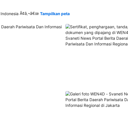
Ã¢â‚¬â€œ
 Indonesia
Tampilkan peta