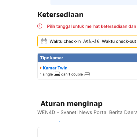
Ketersediaan
Pilih tanggal untuk melihat ketersediaan dan
Waktu check-in
Ã¢â‚¬â€
Waktu check-out
Tipe kamar
Kamar Twin
1 single
dan
1 double
Aturan menginap
WEN4D - Svaneti News Portal Berita Daera
Lihat ketersediaan