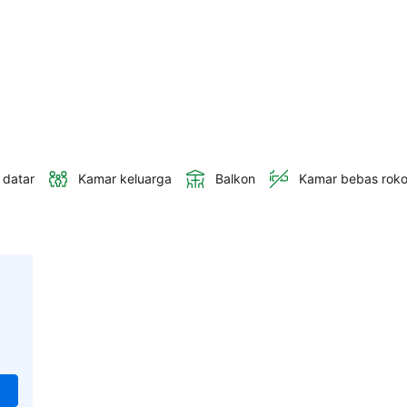
 datar
Kamar keluarga
Balkon
Kamar bebas rok