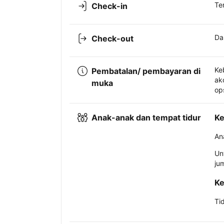
Te
Check-in
Da
Check-out
Ke
Pembatalan/ pembayaran di
ak
muka
op
Anak-anak dan tempat tidur
Ke
An
Un
ju
Ke
Ti