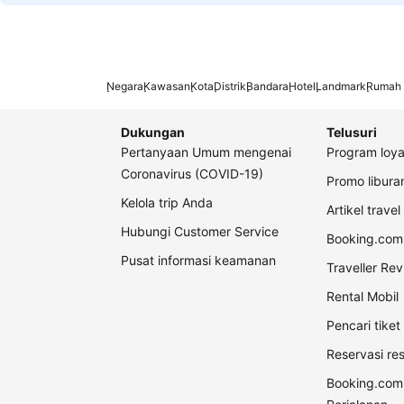
Negara
Kawasan
Kota
Distrik
Bandara
Hotel
Landmark
Rumah 
Dukungan
Telusuri
Pertanyaan Umum mengenai
Program loya
Coronavirus (COVID-19)
Promo libur
Kelola trip Anda
Artikel travel
Hubungi Customer Service
Booking.com 
Pusat informasi keamanan
Traveller Re
Rental Mobil
Pencari tike
Reservasi re
Booking.com