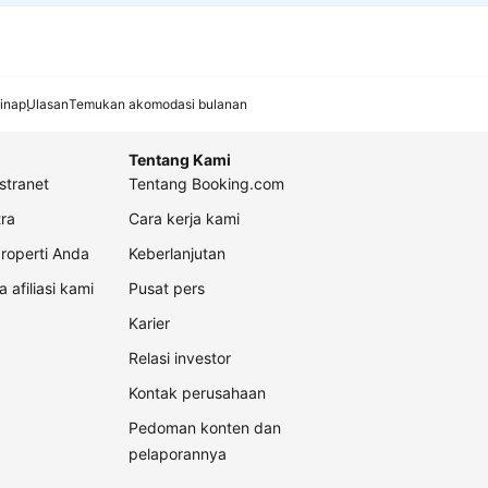
inap
Ulasan
Temukan akomodasi bulanan
Tentang Kami
stranet
Tentang Booking.com
ra
Cara kerja kami
roperti Anda
Keberlanjutan
a afiliasi kami
Pusat pers
Karier
Relasi investor
Kontak perusahaan
Pedoman konten dan
pelaporannya