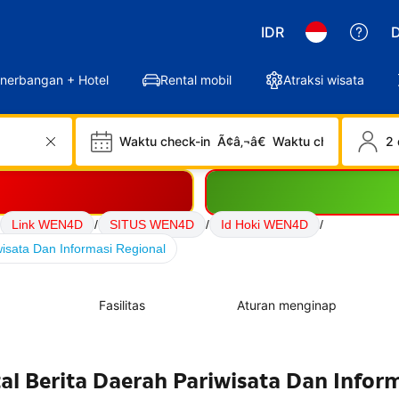
IDR
D
nerbangan + Hotel
Rental mobil
Atraksi wisata
Waktu check-in
Ã¢â‚¬â€
Waktu check-out
2 
Link WEN4D
/
SITUS WEN4D
/
Id Hoki WEN4D
/
isata Dan Informasi Regional
Fasilitas
Aturan menginap
l Berita Daerah Pariwisata Dan Infor