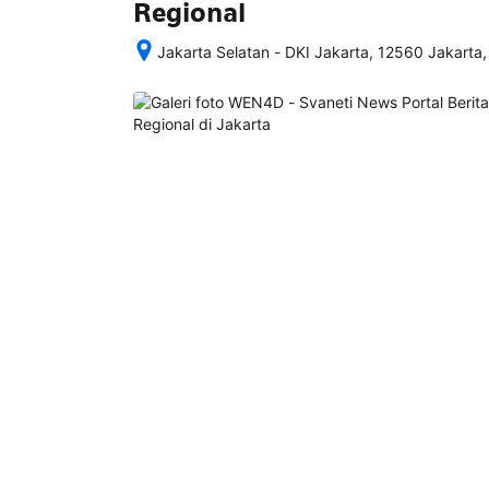
Regional
Jakarta Selatan - DKI Jakarta, 12560 Jakarta,
Setelah 
memesan, 
semua 
rincian 
akomodasi 
termasuk 
nomor 
telepon 
dan 
alamat 
akan 
disertakan 
dalam 
konfirmasi 
pemesanan 
dan 
akun 
Anda.