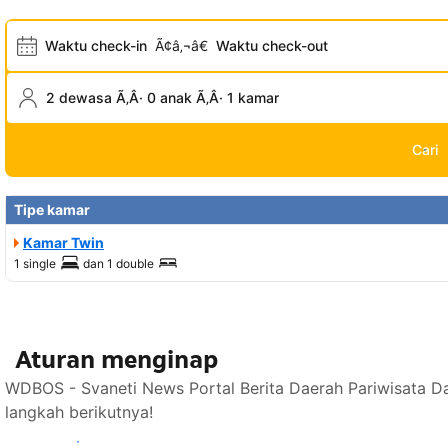
Waktu check-in
Ã¢â‚¬â€
Waktu check-out
2 dewasa Ã‚Â· 0 anak Ã‚Â· 1 kamar
Cari
Tipe kamar
Kamar Twin
1 single
dan
1 double
Aturan menginap
WDBOS - Svaneti News Portal Berita Daerah Pariwisata D
langkah berikutnya!
Lihat ketersediaan