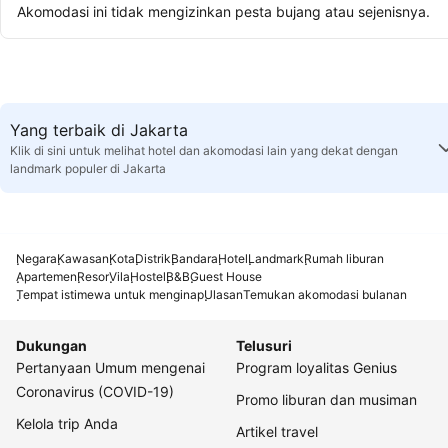
Akomodasi ini tidak mengizinkan pesta bujang atau sejenisnya.
Yang terbaik di Jakarta
Klik di sini untuk melihat hotel dan akomodasi lain yang dekat dengan
landmark populer di Jakarta
Negara
Kawasan
Kota
Distrik
Bandara
Hotel
Landmark
Rumah liburan
Apartemen
Resor
Vila
Hostel
B&B
Guest House
Tempat istimewa untuk menginap
Ulasan
Temukan akomodasi bulanan
Dukungan
Telusuri
Pertanyaan Umum mengenai
Program loyalitas Genius
Coronavirus (COVID-19)
Promo liburan dan musiman
Kelola trip Anda
Artikel travel