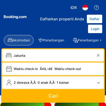
IDR
Daftarkan properti Anda
Daftar
Login
Akomodasi
Penerbangan
Penerbangan + Ho
Waktu check-in
Ã¢â‚¬â€
Waktu check-out
2 dewasa Ã‚Â· 0 anak Ã‚Â· 1 kamar
Cari