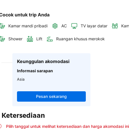
Cocok untuk trip Anda
Kamar mandi pribadi
AC
TV layar datar
Kam
Shower
Lift
Ruangan khusus merokok
Keunggulan akomodasi
Informasi sarapan
Asia
Pesan sekarang
Ketersediaan
Pilih tanggal untuk melihat ketersediaan dan harga akomodasi ini