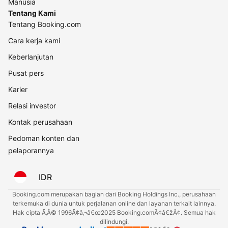
Manusia
Tentang Kami
Tentang Booking.com
Cara kerja kami
Keberlanjutan
Pusat pers
Karier
Relasi investor
Kontak perusahaan
Pedoman konten dan
pelaporannya
IDR
Booking.com merupakan bagian dari Booking Holdings Inc., perusahaan
terkemuka di dunia untuk perjalanan online dan layanan terkait lainnya.
Hak cipta Ã‚Â© 1996Ã¢â‚¬â€œ2025 Booking.comÃ¢â€žÂ¢. Semua hak
dilindungi.