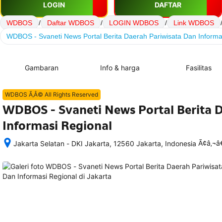
LOGIN
DAFTAR
WDBOS
/
Daftar WDBOS
/
LOGIN WDBOS
/
Link WDBOS
WDBOS - Svaneti News Portal Berita Daerah Pariwisata Dan Informa
Gambaran
Info & harga
Fasilitas
WDBOS Ã‚Â© All Rights Reserved
WDBOS - Svaneti News Portal Berita 
Informasi Regional
Ã¢â‚¬
Jakarta Selatan - DKI Jakarta, 12560 Jakarta, Indonesia
Setelah 
memesan, 
semua 
rincian 
akomodasi 
termasuk 
nomor 