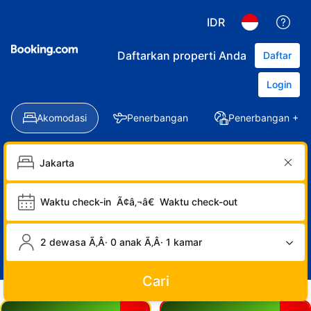
IDR
Daftarkan properti Anda
Daftar
Login
Akomodasi
Penerbangan
Penerbangan + Ho
Waktu check-in
Ã¢â‚¬â€
Waktu check-out
2 dewasa Ã‚Â· 0 anak Ã‚Â· 1 kamar
Cari