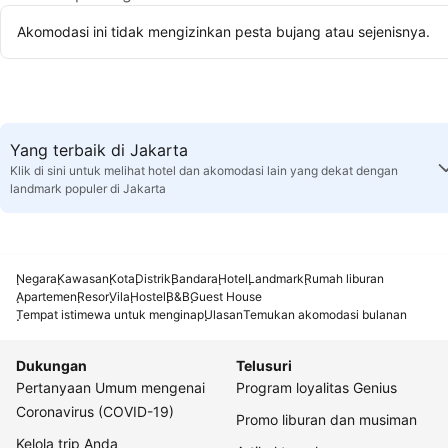
Akomodasi ini tidak mengizinkan pesta bujang atau sejenisnya.
Yang terbaik di Jakarta
Klik di sini untuk melihat hotel dan akomodasi lain yang dekat dengan
landmark populer di Jakarta
Negara
Kawasan
Kota
Distrik
Bandara
Hotel
Landmark
Rumah liburan
Apartemen
Resor
Vila
Hostel
B&B
Guest House
Tempat istimewa untuk menginap
Ulasan
Temukan akomodasi bulanan
Dukungan
Telusuri
Pertanyaan Umum mengenai
Program loyalitas Genius
Coronavirus (COVID-19)
Promo liburan dan musiman
Kelola trip Anda