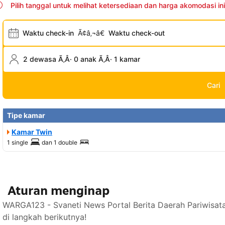
Pilih tanggal untuk melihat ketersediaan dan harga akomodasi ini
Waktu check-in
Ã¢â‚¬â€
Waktu check-out
2 dewasa Ã‚Â· 0 anak Ã‚Â· 1 kamar
Cari
Tipe kamar
Kamar Twin
1 single
dan
1 double
Aturan menginap
WARGA123 - Svaneti News Portal Berita Daerah Pariwisat
di langkah berikutnya!