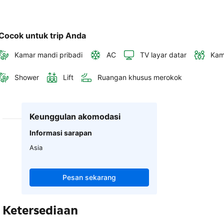
Cocok untuk trip Anda
Kamar mandi pribadi
AC
TV layar datar
Kam
Shower
Lift
Ruangan khusus merokok
Keunggulan akomodasi
Informasi sarapan
Asia
Pesan sekarang
Ketersediaan