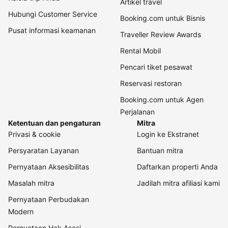
Artikel travel
Hubungi Customer Service
Booking.com untuk Bisnis
Pusat informasi keamanan
Traveller Review Awards
Rental Mobil
Pencari tiket pesawat
Reservasi restoran
Booking.com untuk Agen
Perjalanan
Ketentuan dan pengaturan
Mitra
Privasi & cookie
Login ke Ekstranet
Persyaratan Layanan
Bantuan mitra
Pernyataan Aksesibilitas
Daftarkan properti Anda
Masalah mitra
Jadilah mitra afiliasi kami
Pernyataan Perbudakan
Modern
Pernyataan Hak Asasi