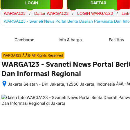
LOGIN
DAFTAR
WARGA123
/
Daftar WARGA123
/
LOGIN WARGA123
/
Lin
WARGA123 - Svaneti News Portal Berita Daerah Pariwisata Dan Info
Gambaran
Info & harga
Fasilitas
WARGA123 Ã‚Â© All Rights Reserved
WARGA123 - Svaneti News Portal Beri
Dan Informasi Regional
Ã¢â‚¬
Jakarta Selatan - DKI Jakarta, 12560 Jakarta, Indonesia
Setelah 
memesan, 
semua 
rincian 
akomodasi 
termasuk 
nomor 