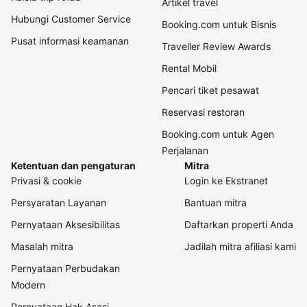
Artikel travel
Hubungi Customer Service
Booking.com untuk Bisnis
Pusat informasi keamanan
Traveller Review Awards
Rental Mobil
Pencari tiket pesawat
Reservasi restoran
Booking.com untuk Agen
Perjalanan
Ketentuan dan pengaturan
Mitra
Privasi & cookie
Login ke Ekstranet
Persyaratan Layanan
Bantuan mitra
Pernyataan Aksesibilitas
Daftarkan properti Anda
Masalah mitra
Jadilah mitra afiliasi kami
Pernyataan Perbudakan
Modern
Pernyataan Hak Asasi