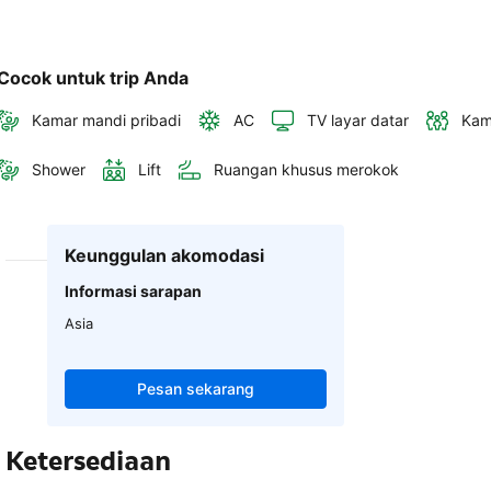
Cocok untuk trip Anda
Kamar mandi pribadi
AC
TV layar datar
Kam
Shower
Lift
Ruangan khusus merokok
Keunggulan akomodasi
Informasi sarapan
Asia
Pesan sekarang
Ketersediaan