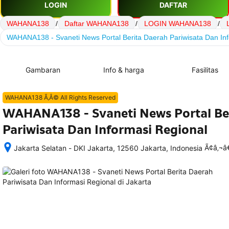
LOGIN
DAFTAR
WAHANA138
/
Daftar WAHANA138
/
LOGIN WAHANA138
/
WAHANA138 - Svaneti News Portal Berita Daerah Pariwisata Dan In
Gambaran
Info & harga
Fasilitas
WAHANA138 Ã‚Â© All Rights Reserved
WAHANA138 - Svaneti News Portal Be
Pariwisata Dan Informasi Regional
Ã¢â‚¬
Jakarta Selatan - DKI Jakarta, 12560 Jakarta, Indonesia
Setelah 
memesan, 
semua 
rincian 
akomodasi 
termasuk 
nomor 