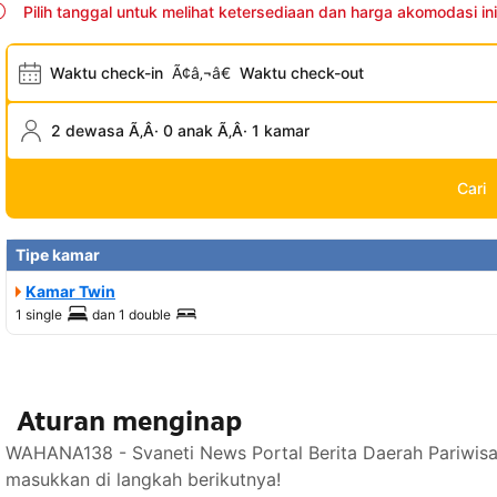
Pilih tanggal untuk melihat ketersediaan dan harga akomodasi ini
Waktu check-in
Ã¢â‚¬â€
Waktu check-out
2 dewasa Ã‚Â· 0 anak Ã‚Â· 1 kamar
Cari
Tipe kamar
Kamar Twin
1 single
dan
1 double
Aturan menginap
WAHANA138 - Svaneti News Portal Berita Daerah Pariwisa
masukkan di langkah berikutnya!