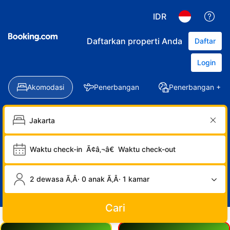
IDR
Daftarkan properti Anda
Daftar
Login
Akomodasi
Penerbangan
Penerbangan + Ho
Waktu check-in
Ã¢â‚¬â€
Waktu check-out
2 dewasa Ã‚Â· 0 anak Ã‚Â· 1 kamar
Cari