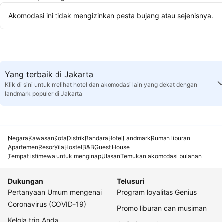
Akomodasi ini tidak mengizinkan pesta bujang atau sejenisnya.
Yang terbaik di Jakarta
Klik di sini untuk melihat hotel dan akomodasi lain yang dekat dengan
landmark populer di Jakarta
Negara
Kawasan
Kota
Distrik
Bandara
Hotel
Landmark
Rumah liburan
Apartemen
Resor
Vila
Hostel
B&B
Guest House
Tempat istimewa untuk menginap
Ulasan
Temukan akomodasi bulanan
Dukungan
Telusuri
Pertanyaan Umum mengenai
Program loyalitas Genius
Coronavirus (COVID-19)
Promo liburan dan musiman
Kelola trip Anda