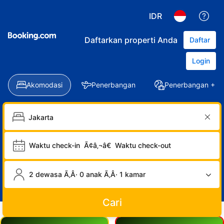
IDR
Daftarkan properti Anda
Daftar
Login
Akomodasi
Penerbangan
Penerbangan + Ho
Waktu check-in
Ã¢â‚¬â€
Waktu check-out
2 dewasa Ã‚Â· 0 anak Ã‚Â· 1 kamar
Cari