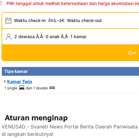
Pilih tanggal untuk melihat ketersediaan dan harga akomodasi ini
Waktu check-in
Ã¢â‚¬â€
Waktu check-out
2 dewasa Ã‚Â· 0 anak Ã‚Â· 1 kamar
Cari
Tipe kamar
Kamar Twin
1 single
dan
1 double
Aturan menginap
VENUS4D - Svaneti News Portal Berita Daerah Pariwisata
di langkah berikutnya!