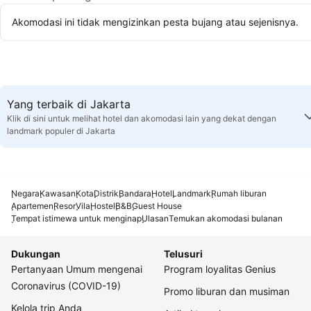
Akomodasi ini tidak mengizinkan pesta bujang atau sejenisnya.
Yang terbaik di Jakarta
Klik di sini untuk melihat hotel dan akomodasi lain yang dekat dengan
landmark populer di Jakarta
Negara
Kawasan
Kota
Distrik
Bandara
Hotel
Landmark
Rumah liburan
Apartemen
Resor
Vila
Hostel
B&B
Guest House
Tempat istimewa untuk menginap
Ulasan
Temukan akomodasi bulanan
Dukungan
Telusuri
Pertanyaan Umum mengenai
Program loyalitas Genius
Coronavirus (COVID-19)
Promo liburan dan musiman
Kelola trip Anda