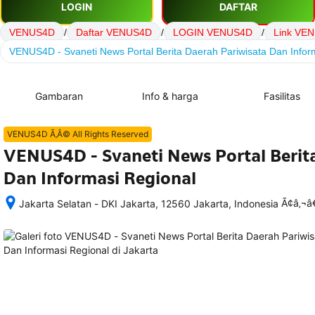
LOGIN
DAFTAR
VENUS4D
/
Daftar VENUS4D
/
LOGIN VENUS4D
/
Link VE
VENUS4D - Svaneti News Portal Berita Daerah Pariwisata Dan Infor
Gambaran
Info & harga
Fasilitas
VENUS4D Ã‚Â© All Rights Reserved
VENUS4D - Svaneti News Portal Berit
Dan Informasi Regional
Ã¢â‚¬
Jakarta Selatan - DKI Jakarta, 12560 Jakarta, Indonesia
Setelah 
memesan, 
semua 
rincian 
akomodasi 
termasuk 
nomor 