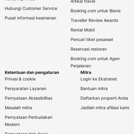
Artikel travel
Hubungi Customer Service
Booking.com untuk Bisnis
Pusat informasi keamanan
Traveller Review Awards
Rental Mobil
Pencari tiket pesawat
Reservasi restoran
Booking.com untuk Agen
Perjalanan
Ketentuan dan pengaturan
Mitra
Privasi & cookie
Login ke Ekstranet
Persyaratan Layanan
Bantuan mitra
Pernyataan Aksesibilitas
Daftarkan properti Anda
Masalah mitra
Jadilah mitra afiliasi kami
Pernyataan Perbudakan
Modern
Pernyataan Hak Asasi