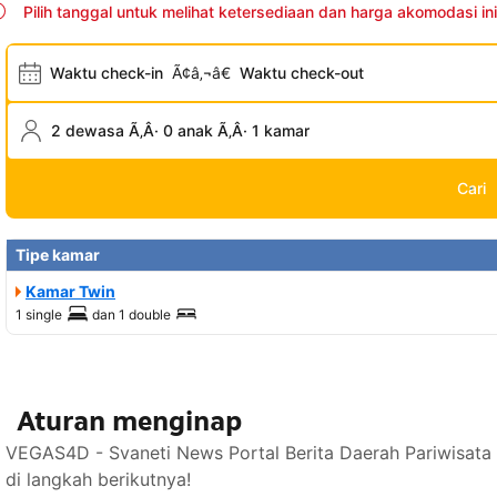
Pilih tanggal untuk melihat ketersediaan dan harga akomodasi ini
Waktu check-in
Ã¢â‚¬â€
Waktu check-out
2 dewasa Ã‚Â· 0 anak Ã‚Â· 1 kamar
Cari
Tipe kamar
Kamar Twin
1 single
dan
1 double
Aturan menginap
VEGAS4D - Svaneti News Portal Berita Daerah Pariwisata
di langkah berikutnya!