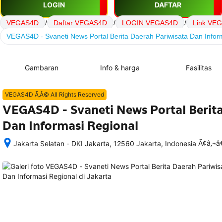
LOGIN
DAFTAR
VEGAS4D
/
Daftar VEGAS4D
/
LOGIN VEGAS4D
/
Link VE
VEGAS4D - Svaneti News Portal Berita Daerah Pariwisata Dan Infor
Gambaran
Info & harga
Fasilitas
VEGAS4D Ã‚Â© All Rights Reserved
VEGAS4D - Svaneti News Portal Berita
Dan Informasi Regional
Ã¢â‚¬
Jakarta Selatan - DKI Jakarta, 12560 Jakarta, Indonesia
Setelah 
memesan, 
semua 
rincian 
akomodasi 
termasuk 
nomor 