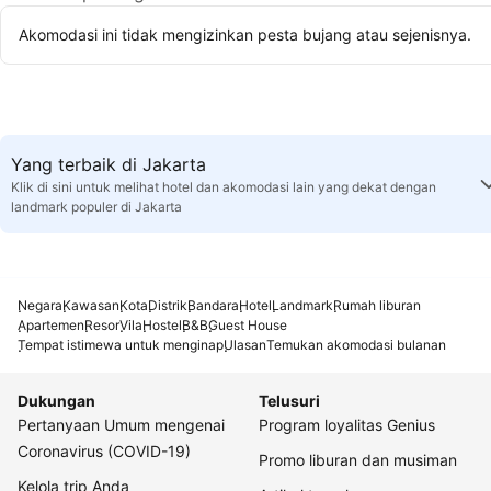
Akomodasi ini tidak mengizinkan pesta bujang atau sejenisnya.
Yang terbaik di Jakarta
Klik di sini untuk melihat hotel dan akomodasi lain yang dekat dengan
landmark populer di Jakarta
Negara
Kawasan
Kota
Distrik
Bandara
Hotel
Landmark
Rumah liburan
Apartemen
Resor
Vila
Hostel
B&B
Guest House
Tempat istimewa untuk menginap
Ulasan
Temukan akomodasi bulanan
Dukungan
Telusuri
Pertanyaan Umum mengenai
Program loyalitas Genius
Coronavirus (COVID-19)
Promo liburan dan musiman
Kelola trip Anda