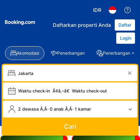
IDR
Daftarkan properti Anda
Daftar
Login
Akomodasi
Penerbangan
Penerbangan + Ho
Waktu check-in
Ã¢â‚¬â€
Waktu check-out
2 dewasa Ã‚Â· 0 anak Ã‚Â· 1 kamar
Cari