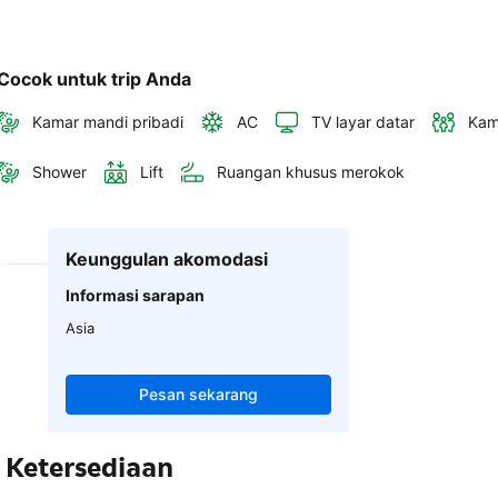
Cocok untuk trip Anda
Kamar mandi pribadi
AC
TV layar datar
Kam
Shower
Lift
Ruangan khusus merokok
Keunggulan akomodasi
Informasi sarapan
Asia
Pesan sekarang
Ketersediaan