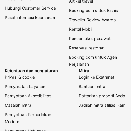
Artikel travel
Hubungi Customer Service
Booking.com untuk Bisnis
Pusat informasi keamanan
Traveller Review Awards
Rental Mobil
Pencari tiket pesawat
Reservasi restoran
Booking.com untuk Agen
Perjalanan
Ketentuan dan pengaturan
Mitra
Privasi & cookie
Login ke Ekstranet
Persyaratan Layanan
Bantuan mitra
Pernyataan Aksesibilitas
Daftarkan properti Anda
Masalah mitra
Jadilah mitra afiliasi kami
Pernyataan Perbudakan
Modern
Pernyataan Hak Asasi