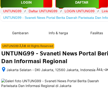
LOGIN
DAFTAR
UNTUNG99
/
Daftar UNTUNG99
/
LOGIN UNTUNG99
/
Lin
UNTUNG99 - Svaneti News Portal Berita Daerah Pariwisata Dan Info
Gambaran
Info & harga
Fasilitas
UNTUNG99 Ã‚Â© All Rights Reserved
UNTUNG99 - Svaneti News Portal Beri
Dan Informasi Regional
Ã¢â‚¬
Jakarta Selatan - DKI Jakarta, 12560 Jakarta, Indonesia
Setelah 
memesan, 
semua 
rincian 
akomodasi 
termasuk 
nomor 