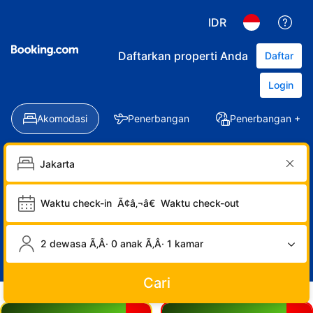
IDR
Daftarkan properti Anda
Daftar
Login
Akomodasi
Penerbangan
Penerbangan + Ho
Waktu check-in
Ã¢â‚¬â€
Waktu check-out
2 dewasa Ã‚Â· 0 anak Ã‚Â· 1 kamar
Cari