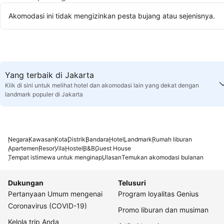
Akomodasi ini tidak mengizinkan pesta bujang atau sejenisnya.
Yang terbaik di Jakarta
Klik di sini untuk melihat hotel dan akomodasi lain yang dekat dengan
landmark populer di Jakarta
Negara
Kawasan
Kota
Distrik
Bandara
Hotel
Landmark
Rumah liburan
Apartemen
Resor
Vila
Hostel
B&B
Guest House
Tempat istimewa untuk menginap
Ulasan
Temukan akomodasi bulanan
Dukungan
Telusuri
Pertanyaan Umum mengenai
Program loyalitas Genius
Coronavirus (COVID-19)
Promo liburan dan musiman
Kelola trip Anda