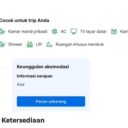
Cocok untuk trip Anda
Kamar mandi pribadi
AC
TV layar datar
Kam
Shower
Lift
Ruangan khusus merokok
Keunggulan akomodasi
Informasi sarapan
Asia
Pesan sekarang
Ketersediaan