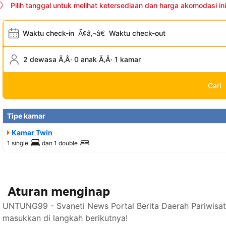
Pilih tanggal untuk melihat ketersediaan dan harga akomodasi ini
Waktu check-in
Ã¢â‚¬â€
Waktu check-out
2 dewasa Ã‚Â· 0 anak Ã‚Â· 1 kamar
Cari
Tipe kamar
Kamar Twin
1 single
dan
1 double
Aturan menginap
UNTUNG99 - Svaneti News Portal Berita Daerah Pariwisat
masukkan di langkah berikutnya!