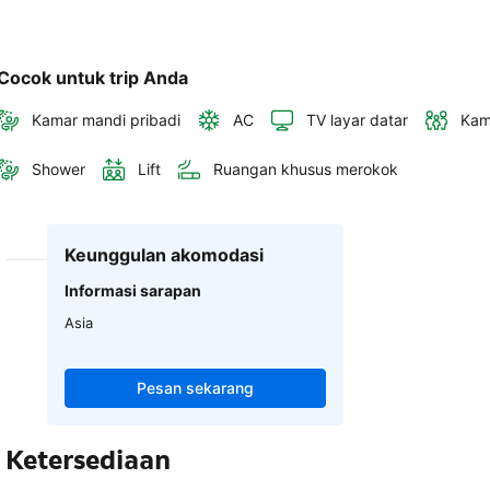
Cocok untuk trip Anda
Kamar mandi pribadi
AC
TV layar datar
Kam
Shower
Lift
Ruangan khusus merokok
Keunggulan akomodasi
Informasi sarapan
Asia
Pesan sekarang
Ketersediaan