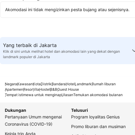
Akomodasi ini tidak mengizinkan pesta bujang atau sejenisnya.
Yang terbaik di Jakarta
Klik di sini untuk melihat hotel dan akomodasi lain yang dekat dengan
landmark populer di Jakarta
Negara
Kawasan
Kota
Distrik
Bandara
Hotel
Landmark
Rumah liburan
Apartemen
Resor
Vila
Hostel
B&B
Guest House
Tempat istimewa untuk menginap
Ulasan
Temukan akomodasi bulanan
Dukungan
Telusuri
Pertanyaan Umum mengenai
Program loyalitas Genius
Coronavirus (COVID-19)
Promo liburan dan musiman
Kelola trip Anda