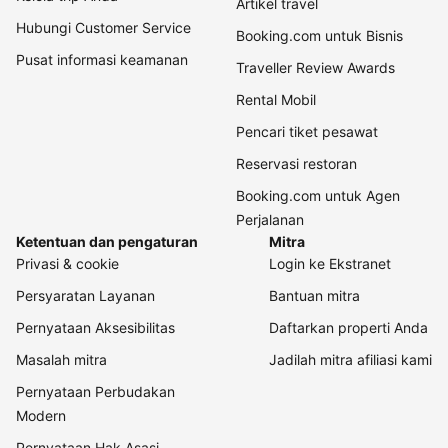
Artikel travel
Hubungi Customer Service
Booking.com untuk Bisnis
Pusat informasi keamanan
Traveller Review Awards
Rental Mobil
Pencari tiket pesawat
Reservasi restoran
Booking.com untuk Agen
Perjalanan
Ketentuan dan pengaturan
Mitra
Privasi & cookie
Login ke Ekstranet
Persyaratan Layanan
Bantuan mitra
Pernyataan Aksesibilitas
Daftarkan properti Anda
Masalah mitra
Jadilah mitra afiliasi kami
Pernyataan Perbudakan
Modern
Pernyataan Hak Asasi