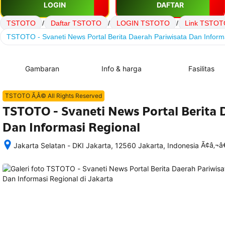
LOGIN
DAFTAR
TSTOTO
/
Daftar TSTOTO
/
LOGIN TSTOTO
/
Link TSTOT
TSTOTO - Svaneti News Portal Berita Daerah Pariwisata Dan Inform
Gambaran
Info & harga
Fasilitas
TSTOTO Ã‚Â© All Rights Reserved
TSTOTO - Svaneti News Portal Berita 
Dan Informasi Regional
Ã¢â‚¬
Jakarta Selatan - DKI Jakarta, 12560 Jakarta, Indonesia
Setelah 
memesan, 
semua 
rincian 
akomodasi 
termasuk 
nomor 