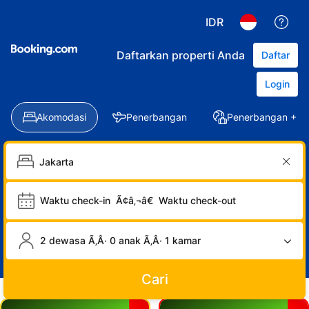
IDR
Daftarkan properti Anda
Daftar
Login
Akomodasi
Penerbangan
Penerbangan + Ho
Waktu check-in
Ã¢â‚¬â€
Waktu check-out
2 dewasa Ã‚Â· 0 anak Ã‚Â· 1 kamar
Cari