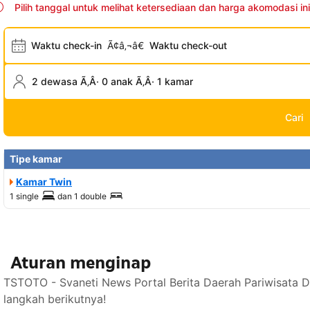
Pilih tanggal untuk melihat ketersediaan dan harga akomodasi ini
Waktu check-in
Ã¢â‚¬â€
Waktu check-out
2 dewasa Ã‚Â· 0 anak Ã‚Â· 1 kamar
Cari
Tipe kamar
Kamar Twin
1 single
dan
1 double
Aturan menginap
TSTOTO - Svaneti News Portal Berita Daerah Pariwisata 
langkah berikutnya!