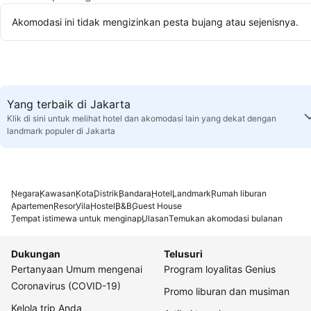
Akomodasi ini tidak mengizinkan pesta bujang atau sejenisnya.
Yang terbaik di Jakarta
Klik di sini untuk melihat hotel dan akomodasi lain yang dekat dengan
landmark populer di Jakarta
Negara
Kawasan
Kota
Distrik
Bandara
Hotel
Landmark
Rumah liburan
Apartemen
Resor
Vila
Hostel
B&B
Guest House
Tempat istimewa untuk menginap
Ulasan
Temukan akomodasi bulanan
Dukungan
Telusuri
Pertanyaan Umum mengenai
Program loyalitas Genius
Coronavirus (COVID-19)
Promo liburan dan musiman
Kelola trip Anda