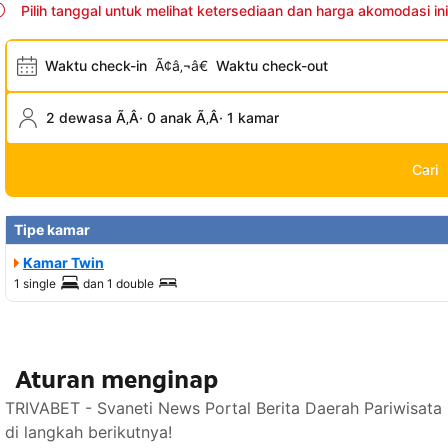
Pilih tanggal untuk melihat ketersediaan dan harga akomodasi ini
Waktu check-in
Ã¢â‚¬â€
Waktu check-out
2 dewasa Ã‚Â· 0 anak Ã‚Â· 1 kamar
Cari
Tipe kamar
Kamar Twin
1 single
dan
1 double
Aturan menginap
TRIVABET - Svaneti News Portal Berita Daerah Pariwisat
di langkah berikutnya!