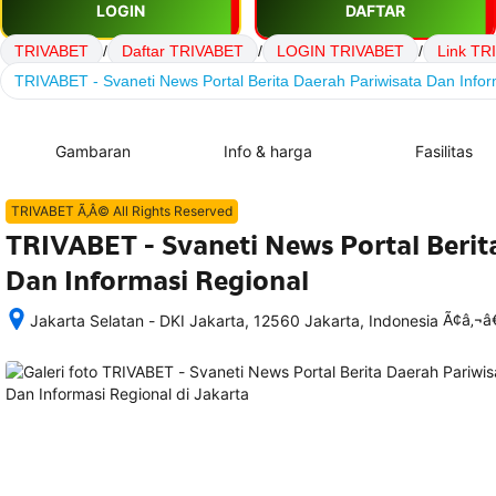
LOGIN
DAFTAR
TRIVABET
/
Daftar TRIVABET
/
LOGIN TRIVABET
/
Link TR
TRIVABET - Svaneti News Portal Berita Daerah Pariwisata Dan Infor
Gambaran
Info & harga
Fasilitas
TRIVABET Ã‚Â© All Rights Reserved
TRIVABET - Svaneti News Portal Berit
Dan Informasi Regional
Ã¢â‚¬
Jakarta Selatan - DKI Jakarta, 12560 Jakarta, Indonesia
Setelah 
memesan, 
semua 
rincian 
akomodasi 
termasuk 
nomor 