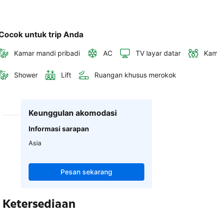
Cocok untuk trip Anda
Kamar mandi pribadi
AC
TV layar datar
Kam
Shower
Lift
Ruangan khusus merokok
Keunggulan akomodasi
Informasi sarapan
Asia
Pesan sekarang
Ketersediaan