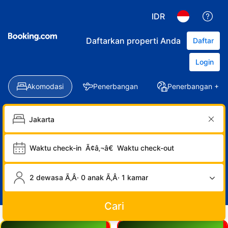
IDR
Daftarkan properti Anda
Daftar
Login
Akomodasi
Penerbangan
Penerbangan + Ho
Waktu check-in
Ã¢â‚¬â€
Waktu check-out
2 dewasa Ã‚Â· 0 anak Ã‚Â· 1 kamar
Cari