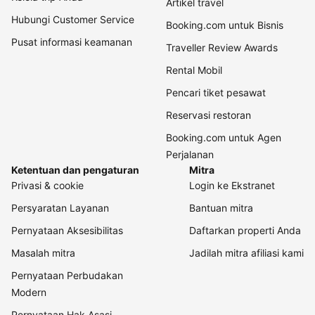
Artikel travel
Hubungi Customer Service
Booking.com untuk Bisnis
Pusat informasi keamanan
Traveller Review Awards
Rental Mobil
Pencari tiket pesawat
Reservasi restoran
Booking.com untuk Agen
Perjalanan
Ketentuan dan pengaturan
Mitra
Privasi & cookie
Login ke Ekstranet
Persyaratan Layanan
Bantuan mitra
Pernyataan Aksesibilitas
Daftarkan properti Anda
Masalah mitra
Jadilah mitra afiliasi kami
Pernyataan Perbudakan
Modern
Pernyataan Hak Asasi