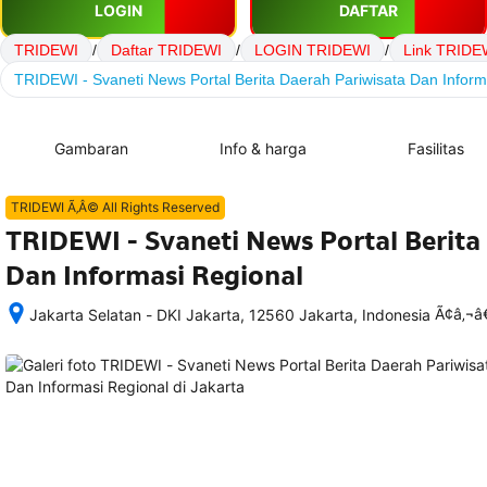
LOGIN
DAFTAR
TRIDEWI
/
Daftar TRIDEWI
/
LOGIN TRIDEWI
/
Link TRIDE
TRIDEWI - Svaneti News Portal Berita Daerah Pariwisata Dan Inform
Gambaran
Info & harga
Fasilitas
TRIDEWI Ã‚Â© All Rights Reserved
TRIDEWI - Svaneti News Portal Berita
Dan Informasi Regional
Ã¢â‚¬
Jakarta Selatan - DKI Jakarta, 12560 Jakarta, Indonesia
Setelah 
memesan, 
semua 
rincian 
akomodasi 
termasuk 
nomor 