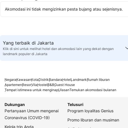
Akomodasi ini tidak mengizinkan pesta bujang atau sejenisnya.
Yang terbaik di Jakarta
Klik di sini untuk melihat hotel dan akomodasi lain yang dekat dengan
landmark populer di Jakarta
Negara
Kawasan
Kota
Distrik
Bandara
Hotel
Landmark
Rumah liburan
Apartemen
Resor
Vila
Hostel
B&B
Guest House
Tempat istimewa untuk menginap
Ulasan
Temukan akomodasi bulanan
Dukungan
Telusuri
Pertanyaan Umum mengenai
Program loyalitas Genius
Coronavirus (COVID-19)
Promo liburan dan musiman
Kelola trip Anda