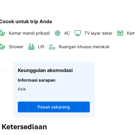
Cocok untuk trip Anda
Kamar mandi pribadi
AC
TV layar datar
Kam
Shower
Lift
Ruangan khusus merokok
Keunggulan akomodasi
Informasi sarapan
Asia
Pesan sekarang
Ketersediaan