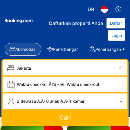
IDR
Daftarkan properti Anda
Daftar
Login
Akomodasi
Penerbangan
Penerbangan + Ho
Waktu check-in
Ã¢â‚¬â€
Waktu check-out
2 dewasa Ã‚Â· 0 anak Ã‚Â· 1 kamar
Cari