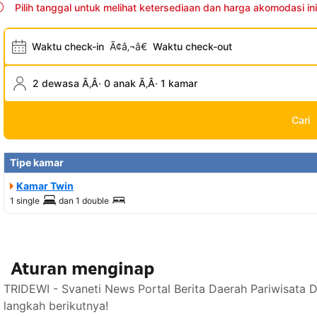
Pilih tanggal untuk melihat ketersediaan dan harga akomodasi ini
Waktu check-in
Ã¢â‚¬â€
Waktu check-out
2 dewasa Ã‚Â· 0 anak Ã‚Â· 1 kamar
Cari
Tipe kamar
Kamar Twin
1 single
dan
1 double
Aturan menginap
TRIDEWI - Svaneti News Portal Berita Daerah Pariwisata 
langkah berikutnya!