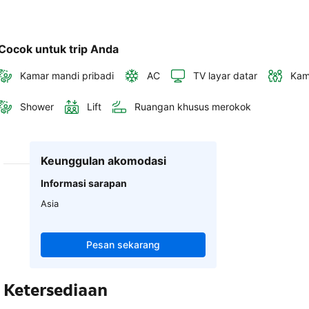
Cocok untuk trip Anda
Kamar mandi pribadi
AC
TV layar datar
Kam
Shower
Lift
Ruangan khusus merokok
Keunggulan akomodasi
Informasi sarapan
Asia
Pesan sekarang
Ketersediaan