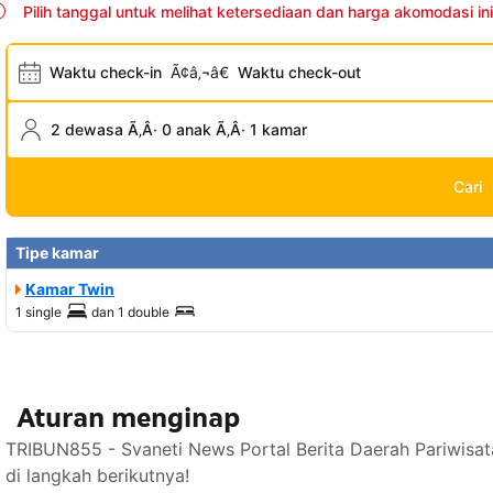
Pilih tanggal untuk melihat ketersediaan dan harga akomodasi ini
Waktu check-in
Ã¢â‚¬â€
Waktu check-out
2 dewasa Ã‚Â· 0 anak Ã‚Â· 1 kamar
Cari
Tipe kamar
Kamar Twin
1 single
dan
1 double
Aturan menginap
TRIBUN855 - Svaneti News Portal Berita Daerah Pariwisa
di langkah berikutnya!