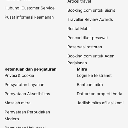
Artikel travel
Hubungi Customer Service
Booking.com untuk Bisnis
Pusat informasi keamanan
Traveller Review Awards
Rental Mobil
Pencari tiket pesawat
Reservasi restoran
Booking.com untuk Agen
Perjalanan
Ketentuan dan pengaturan
Mitra
Privasi & cookie
Login ke Ekstranet
Persyaratan Layanan
Bantuan mitra
Pernyataan Aksesibilitas
Daftarkan properti Anda
Masalah mitra
Jadilah mitra afiliasi kami
Pernyataan Perbudakan
Modern
Pernyataan Hak Asasi