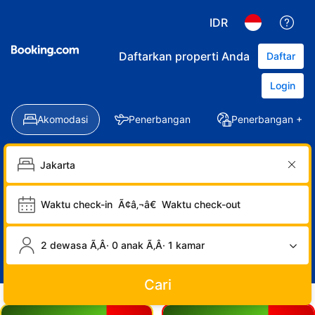
IDR
Daftarkan properti Anda
Daftar
Login
Akomodasi
Penerbangan
Penerbangan + Ho
Waktu check-in
Ã¢â‚¬â€
Waktu check-out
2 dewasa Ã‚Â· 0 anak Ã‚Â· 1 kamar
Cari