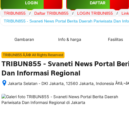
LOGIN
DAFTAR
TRIBUN855
/
Daftar TRIBUN855
/
LOGIN TRIBUN855
/
Lin
TRIBUN855 - Svaneti News Portal Berita Daerah Pariwisata Dan Inf
Gambaran
Info & harga
Fasilitas
TRIBUN855 Ã‚Â© All Rights Reserved
TRIBUN855 - Svaneti News Portal Beri
Dan Informasi Regional
Ã¢â‚¬
Jakarta Selatan - DKI Jakarta, 12560 Jakarta, Indonesia
Setelah 
memesan, 
semua 
rincian 
akomodasi 
termasuk 
nomor 