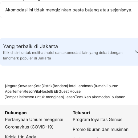
Akomodasi ini tidak mengizinkan pesta bujang atau sejenisnya.
Yang terbaik di Jakarta
Klik di sini untuk melihat hotel dan akomodasi lain yang dekat dengan
landmark populer di Jakarta
Negara
Kawasan
Kota
Distrik
Bandara
Hotel
Landmark
Rumah liburan
Apartemen
Resor
Vila
Hostel
B&B
Guest House
Tempat istimewa untuk menginap
Ulasan
Temukan akomodasi bulanan
Dukungan
Telusuri
Pertanyaan Umum mengenai
Program loyalitas Genius
Coronavirus (COVID-19)
Promo liburan dan musiman
Kelola trip Anda