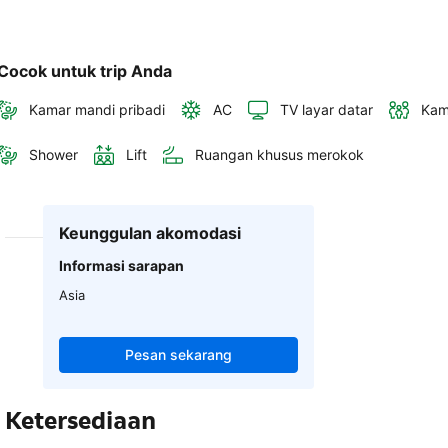
Cocok untuk trip Anda
Kamar mandi pribadi
AC
TV layar datar
Kam
Shower
Lift
Ruangan khusus merokok
Keunggulan akomodasi
Informasi sarapan
Asia
Pesan sekarang
Ketersediaan