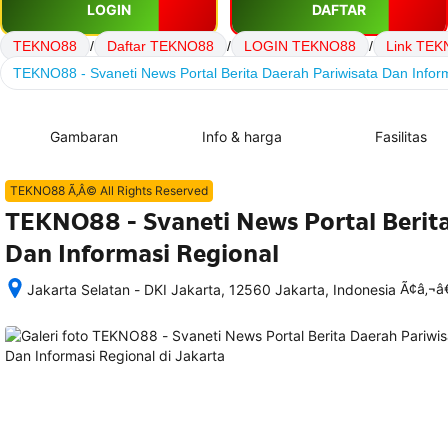
LOGIN
DAFTAR
TEKNO88
/
Daftar TEKNO88
/
LOGIN TEKNO88
/
Link TE
TEKNO88 - Svaneti News Portal Berita Daerah Pariwisata Dan Infor
Gambaran
Info & harga
Fasilitas
TEKNO88 Ã‚Â© All Rights Reserved
TEKNO88 - Svaneti News Portal Berita
Dan Informasi Regional
Ã¢â‚¬
Jakarta Selatan - DKI Jakarta, 12560 Jakarta, Indonesia
Setelah 
memesan, 
semua 
rincian 
akomodasi 
termasuk 
nomor 