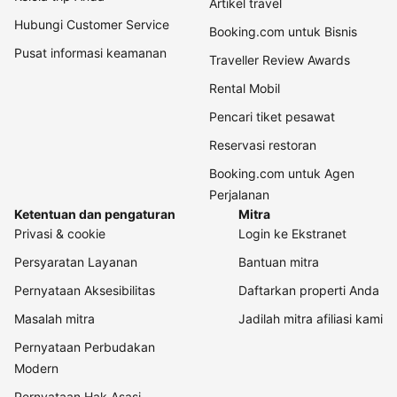
Artikel travel
Hubungi Customer Service
Booking.com untuk Bisnis
Pusat informasi keamanan
Traveller Review Awards
Rental Mobil
Pencari tiket pesawat
Reservasi restoran
Booking.com untuk Agen
Perjalanan
Ketentuan dan pengaturan
Mitra
Privasi & cookie
Login ke Ekstranet
Persyaratan Layanan
Bantuan mitra
Pernyataan Aksesibilitas
Daftarkan properti Anda
Masalah mitra
Jadilah mitra afiliasi kami
Pernyataan Perbudakan
Modern
Pernyataan Hak Asasi