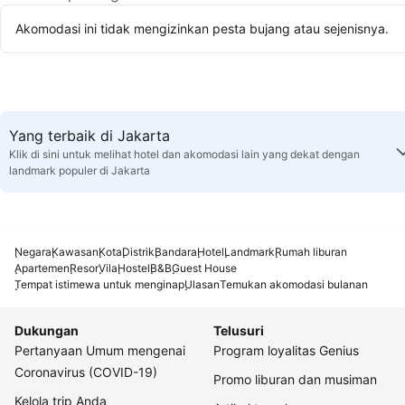
Akomodasi ini tidak mengizinkan pesta bujang atau sejenisnya.
Yang terbaik di Jakarta
Klik di sini untuk melihat hotel dan akomodasi lain yang dekat dengan
landmark populer di Jakarta
Negara
Kawasan
Kota
Distrik
Bandara
Hotel
Landmark
Rumah liburan
Apartemen
Resor
Vila
Hostel
B&B
Guest House
Tempat istimewa untuk menginap
Ulasan
Temukan akomodasi bulanan
Dukungan
Telusuri
Pertanyaan Umum mengenai
Program loyalitas Genius
Coronavirus (COVID-19)
Promo liburan dan musiman
Kelola trip Anda