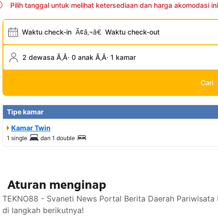
Pilih tanggal untuk melihat ketersediaan dan harga akomodasi ini
Waktu check-in
Ã¢â‚¬â€
Waktu check-out
2 dewasa Ã‚Â· 0 anak Ã‚Â· 1 kamar
Cari
Tipe kamar
Kamar Twin
1 single
dan
1 double
Aturan menginap
TEKNO88 - Svaneti News Portal Berita Daerah Pariwisata
di langkah berikutnya!