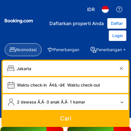
IDR
Daftarkan properti Anda
Daftar
Login
Akomodasi
Penerbangan
Penerbangan + Ho
Waktu check-in
Ã¢â‚¬â€
Waktu check-out
2 dewasa Ã‚Â· 0 anak Ã‚Â· 1 kamar
Cari