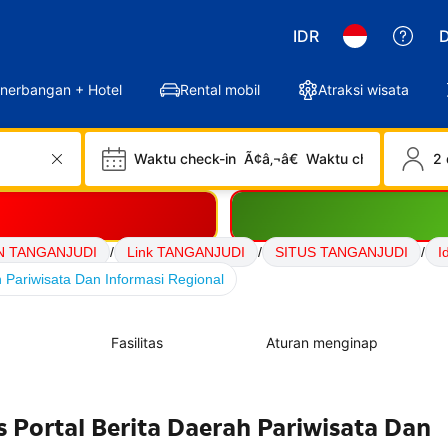
IDR
D
nerbangan + Hotel
Rental mobil
Atraksi wisata
Waktu check-in
Ã¢â‚¬â€
Waktu check-out
2 
N TANGANJUDI
/
Link TANGANJUDI
/
SITUS TANGANJUDI
/
I
 Pariwisata Dan Informasi Regional
Fasilitas
Aturan menginap
Portal Berita Daerah Pariwisata Dan