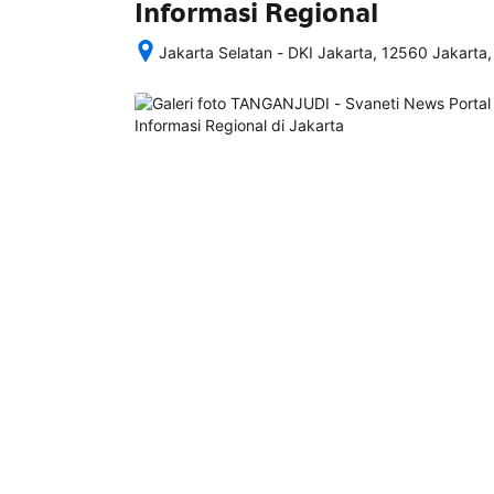
Informasi Regional
Jakarta Selatan - DKI Jakarta, 12560 Jakarta,
Setelah 
memesan, 
semua 
rincian 
akomodasi 
termasuk 
nomor 
telepon 
dan 
alamat 
akan 
disertakan 
dalam 
konfirmasi 
pemesanan 
dan 
akun 
Anda.