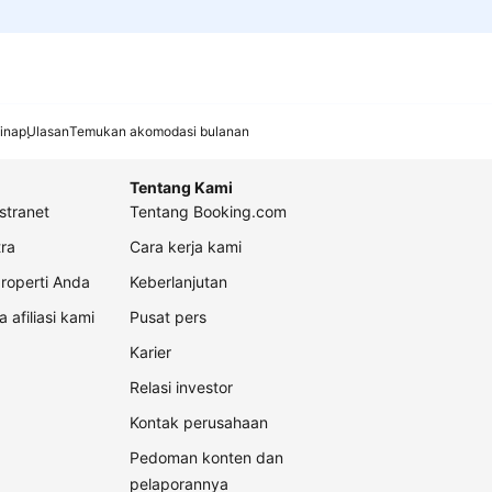
inap
Ulasan
Temukan akomodasi bulanan
Tentang Kami
stranet
Tentang Booking.com
ra
Cara kerja kami
roperti Anda
Keberlanjutan
a afiliasi kami
Pusat pers
Karier
Relasi investor
Kontak perusahaan
Pedoman konten dan
pelaporannya