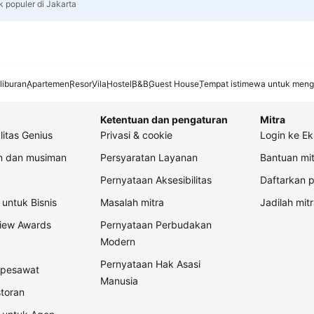
k populer di Jakarta
liburan
Apartemen
Resor
Vila
Hostel
B&B
Guest House
Tempat istimewa untuk meng
Ketentuan dan pengaturan
Mitra
litas Genius
Privasi & cookie
Login ke Ek
an dan musiman
Persyaratan Layanan
Bantuan mit
Pernyataan Aksesibilitas
Daftarkan p
untuk Bisnis
Masalah mitra
Jadilah mitr
view Awards
Pernyataan Perbudakan
Modern
Pernyataan Hak Asasi
t pesawat
Manusia
storan