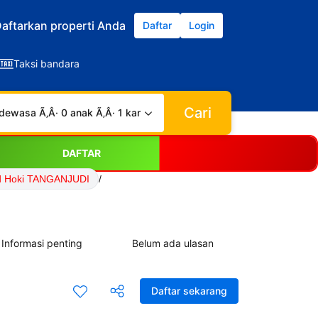
aftarkan properti Anda
Daftar
Login
Taksi bandara
Cari
dewasa Ã‚Â· 0 anak Ã‚Â· 1 kamar
DAFTAR
d Hoki TANGANJUDI
/
Informasi penting
Belum ada ulasan
Daftar sekarang