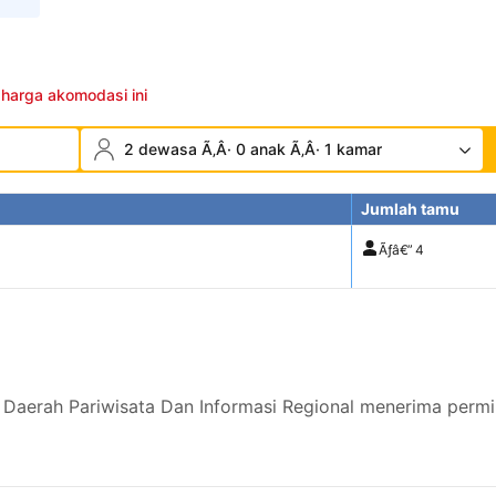
 harga akomodasi ini
2 dewasa Ã‚Â· 0 anak Ã‚Â· 1 kamar
Jumlah tamu
Ãƒâ€”
4
Daerah Pariwisata Dan Informasi Regional menerima permi