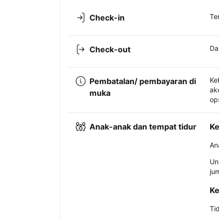
Te
Check-in
Da
Check-out
Ke
Pembatalan/ pembayaran di
ak
muka
op
Anak-anak dan tempat tidur
Ke
An
Un
ju
Ke
Ti