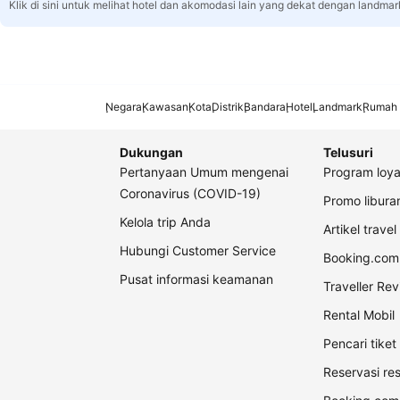
Klik di sini untuk melihat hotel dan akomodasi lain yang dekat dengan landmar
Negara
Kawasan
Kota
Distrik
Bandara
Hotel
Landmark
Rumah 
Dukungan
Telusuri
Pertanyaan Umum mengenai
Program loya
Coronavirus (COVID-19)
Promo libur
Kelola trip Anda
Artikel travel
Hubungi Customer Service
Booking.com 
Pusat informasi keamanan
Traveller Re
Rental Mobil
Pencari tike
Reservasi re