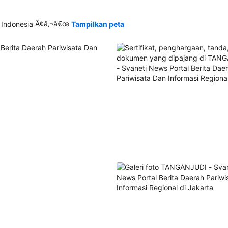
Ã¢â‚¬â€œ
 Indonesia
Tampilkan peta