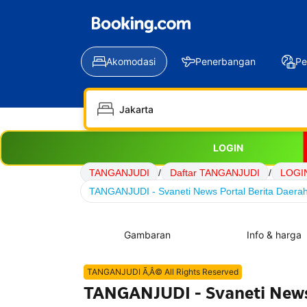
Akomodasi
Penerbangan
Pe
LOGIN
TANGANJUDI
/
Daftar TANGANJUDI
/
LOGI
TANGANJUDI - Svaneti News Portal Berita Daerah
Gambaran
Info & harga
TANGANJUDI Ã‚Â© All Rights Reserved
TANGANJUDI - Svaneti News 