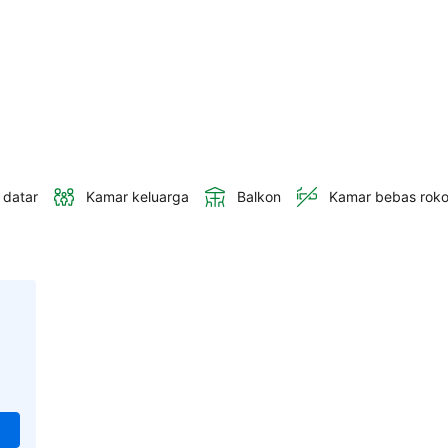
 datar
Kamar keluarga
Balkon
Kamar bebas rok