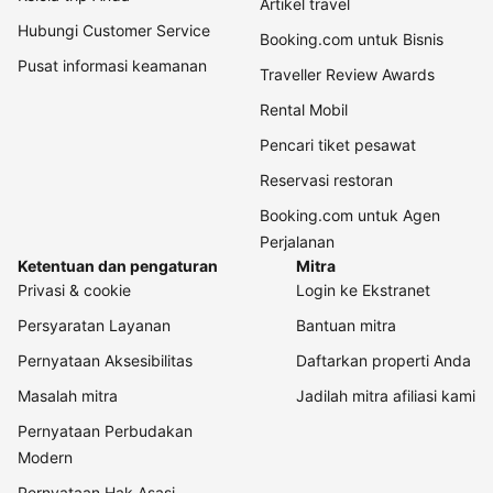
Artikel travel
Hubungi Customer Service
Booking.com untuk Bisnis
Pusat informasi keamanan
Traveller Review Awards
Rental Mobil
Pencari tiket pesawat
Reservasi restoran
Booking.com untuk Agen
Perjalanan
Ketentuan dan pengaturan
Mitra
Privasi & cookie
Login ke Ekstranet
Persyaratan Layanan
Bantuan mitra
Pernyataan Aksesibilitas
Daftarkan properti Anda
Masalah mitra
Jadilah mitra afiliasi kami
Pernyataan Perbudakan
Modern
Pernyataan Hak Asasi