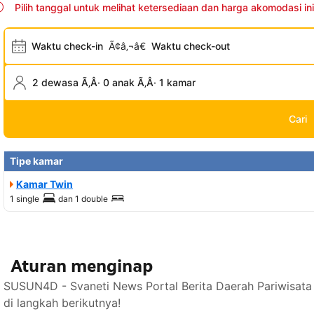
Pilih tanggal untuk melihat ketersediaan dan harga akomodasi ini
Waktu check-in
Ã¢â‚¬â€
Waktu check-out
2 dewasa Ã‚Â· 0 anak Ã‚Â· 1 kamar
Cari
Tipe kamar
Kamar Twin
1 single
dan
1 double
Aturan menginap
SUSUN4D - Svaneti News Portal Berita Daerah Pariwisata
di langkah berikutnya!