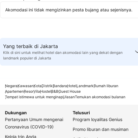
Akomodasi ini tidak mengizinkan pesta bujang atau sejenisnya.
Yang terbaik di Jakarta
Klik di sini untuk melihat hotel dan akomodasi lain yang dekat dengan
landmark populer di Jakarta
Negara
Kawasan
Kota
Distrik
Bandara
Hotel
Landmark
Rumah liburan
Apartemen
Resor
Vila
Hostel
B&B
Guest House
Tempat istimewa untuk menginap
Ulasan
Temukan akomodasi bulanan
Dukungan
Telusuri
Pertanyaan Umum mengenai
Program loyalitas Genius
Coronavirus (COVID-19)
Promo liburan dan musiman
Kelola trip Anda