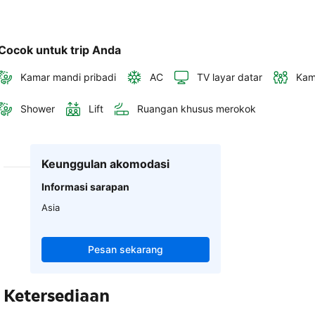
Cocok untuk trip Anda
Kamar mandi pribadi
AC
TV layar datar
Kam
Shower
Lift
Ruangan khusus merokok
Keunggulan akomodasi
Informasi sarapan
Asia
Pesan sekarang
Ketersediaan