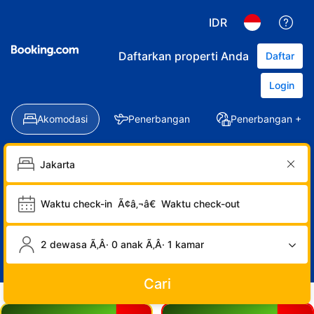
IDR
Daftarkan properti Anda
Daftar
Login
Akomodasi
Penerbangan
Penerbangan + Ho
Waktu check-in
Ã¢â‚¬â€
Waktu check-out
2 dewasa Ã‚Â· 0 anak Ã‚Â· 1 kamar
Cari