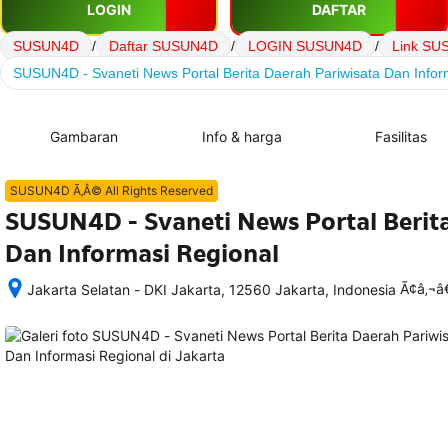
LOGIN
DAFTAR
SUSUN4D
/
Daftar SUSUN4D
/
LOGIN SUSUN4D
/
Link SU
SUSUN4D - Svaneti News Portal Berita Daerah Pariwisata Dan Infor
Gambaran
Info & harga
Fasilitas
SUSUN4D Ã‚Â© All Rights Reserved
SUSUN4D - Svaneti News Portal Berit
Dan Informasi Regional
Ã¢â‚¬
Jakarta Selatan - DKI Jakarta, 12560 Jakarta, Indonesia
Setelah 
memesan, 
semua 
rincian 
akomodasi 
termasuk 
nomor 