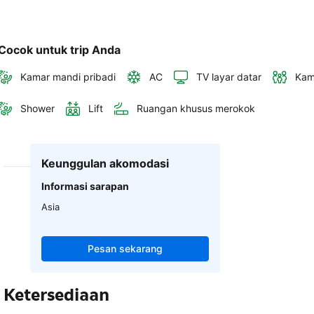
Cocok untuk trip Anda
Kamar mandi pribadi
AC
TV layar datar
Kam
Shower
Lift
Ruangan khusus merokok
Keunggulan akomodasi
Informasi sarapan
Asia
Pesan sekarang
Ketersediaan