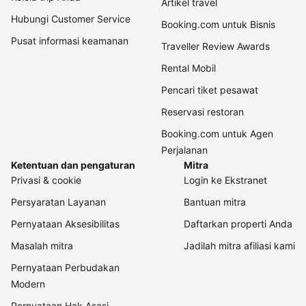
Artikel travel
Hubungi Customer Service
Booking.com untuk Bisnis
Pusat informasi keamanan
Traveller Review Awards
Rental Mobil
Pencari tiket pesawat
Reservasi restoran
Booking.com untuk Agen
Perjalanan
Ketentuan dan pengaturan
Mitra
Privasi & cookie
Login ke Ekstranet
Persyaratan Layanan
Bantuan mitra
Pernyataan Aksesibilitas
Daftarkan properti Anda
Masalah mitra
Jadilah mitra afiliasi kami
Pernyataan Perbudakan
Modern
Pernyataan Hak Asasi