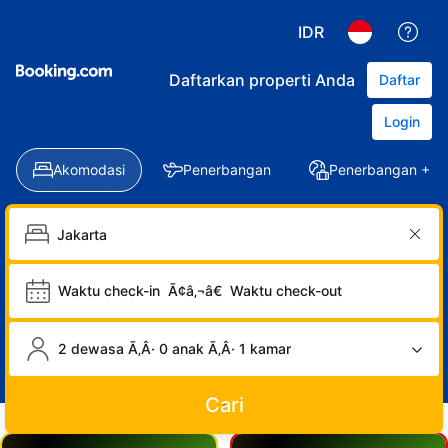
IDR
Daftarkan properti Anda
Daftar
Login
Akomodasi
Penerbangan
Penerbangan + Ho
Waktu check-in
Ã¢â‚¬â€
Waktu check-out
2 dewasa Ã‚Â· 0 anak Ã‚Â· 1 kamar
Cari