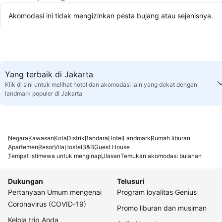
Akomodasi ini tidak mengizinkan pesta bujang atau sejenisnya.
Yang terbaik di Jakarta
Klik di sini untuk melihat hotel dan akomodasi lain yang dekat dengan
landmark populer di Jakarta
Negara
Kawasan
Kota
Distrik
Bandara
Hotel
Landmark
Rumah liburan
Apartemen
Resor
Vila
Hostel
B&B
Guest House
Tempat istimewa untuk menginap
Ulasan
Temukan akomodasi bulanan
Dukungan
Telusuri
Pertanyaan Umum mengenai
Program loyalitas Genius
Coronavirus (COVID-19)
Promo liburan dan musiman
Kelola trip Anda