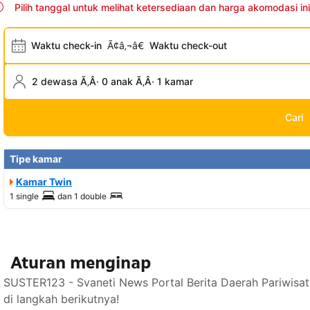
Pilih tanggal untuk melihat ketersediaan dan harga akomodasi ini
Waktu check-in
Ã¢â‚¬â€
Waktu check-out
2 dewasa Ã‚Â· 0 anak Ã‚Â· 1 kamar
Cari
Tipe kamar
Kamar Twin
1 single
dan
1 double
Aturan menginap
SUSTER123 - Svaneti News Portal Berita Daerah Pariwisa
di langkah berikutnya!