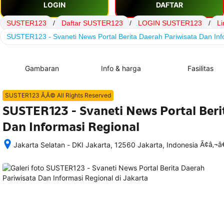
LOGIN
DAFTAR
SUSTER123
/
Daftar SUSTER123
/
LOGIN SUSTER123
/
L
SUSTER123 - Svaneti News Portal Berita Daerah Pariwisata Dan Inf
Gambaran
Info & harga
Fasilitas
SUSTER123 Ã‚Â© All Rights Reserved
SUSTER123 - Svaneti News Portal Beri
Dan Informasi Regional
Ã¢â‚¬
Jakarta Selatan - DKI Jakarta, 12560 Jakarta, Indonesia
Setelah 
memesan, 
semua 
rincian 
akomodasi 
termasuk 
nomor 