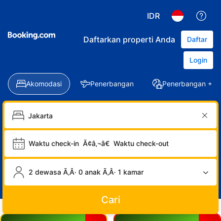
IDR
Daftarkan properti Anda
Daftar
Login
Akomodasi
Penerbangan
Penerbangan + Ho
Waktu check-in
Ã¢â‚¬â€
Waktu check-out
2 dewasa Ã‚Â· 0 anak Ã‚Â· 1 kamar
Cari