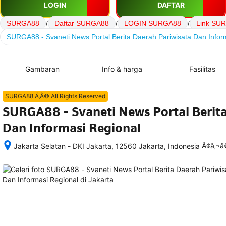
LOGIN
DAFTAR
SURGA88
/
Daftar SURGA88
/
LOGIN SURGA88
/
Link SU
SURGA88 - Svaneti News Portal Berita Daerah Pariwisata Dan Infor
Gambaran
Info & harga
Fasilitas
SURGA88 Ã‚Â© All Rights Reserved
SURGA88 - Svaneti News Portal Berita
Dan Informasi Regional
Ã¢â‚¬
Jakarta Selatan - DKI Jakarta, 12560 Jakarta, Indonesia
Setelah 
memesan, 
semua 
rincian 
akomodasi 
termasuk 
nomor 