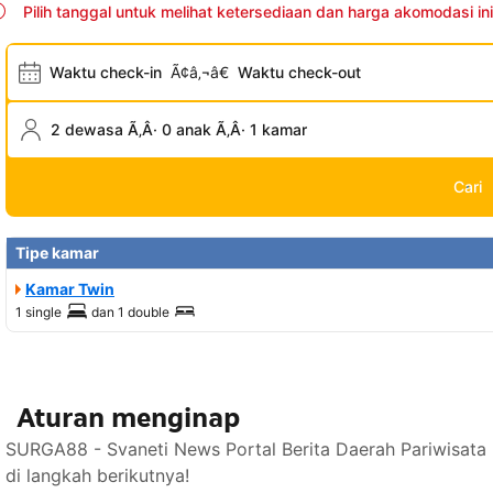
Pilih tanggal untuk melihat ketersediaan dan harga akomodasi ini
Waktu check-in
Ã¢â‚¬â€
Waktu check-out
2 dewasa Ã‚Â· 0 anak Ã‚Â· 1 kamar
Cari
Tipe kamar
Kamar Twin
1 single
dan
1 double
Aturan menginap
SURGA88 - Svaneti News Portal Berita Daerah Pariwisata
di langkah berikutnya!