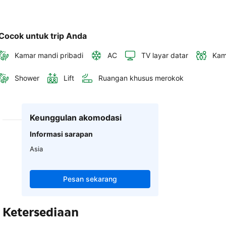
Cocok untuk trip Anda
Kamar mandi pribadi
AC
TV layar datar
Kam
Shower
Lift
Ruangan khusus merokok
Keunggulan akomodasi
Informasi sarapan
Asia
Pesan sekarang
Ketersediaan