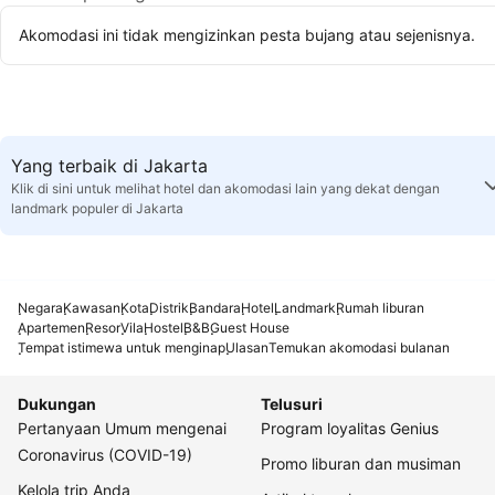
Akomodasi ini tidak mengizinkan pesta bujang atau sejenisnya.
Yang terbaik di Jakarta
Klik di sini untuk melihat hotel dan akomodasi lain yang dekat dengan
landmark populer di Jakarta
Negara
Kawasan
Kota
Distrik
Bandara
Hotel
Landmark
Rumah liburan
Apartemen
Resor
Vila
Hostel
B&B
Guest House
Tempat istimewa untuk menginap
Ulasan
Temukan akomodasi bulanan
Dukungan
Telusuri
Pertanyaan Umum mengenai
Program loyalitas Genius
Coronavirus (COVID-19)
Promo liburan dan musiman
Kelola trip Anda