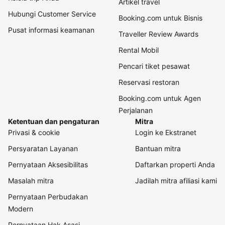
Artikel travel
Hubungi Customer Service
Booking.com untuk Bisnis
Pusat informasi keamanan
Traveller Review Awards
Rental Mobil
Pencari tiket pesawat
Reservasi restoran
Booking.com untuk Agen
Perjalanan
Ketentuan dan pengaturan
Mitra
Privasi & cookie
Login ke Ekstranet
Persyaratan Layanan
Bantuan mitra
Pernyataan Aksesibilitas
Daftarkan properti Anda
Masalah mitra
Jadilah mitra afiliasi kami
Pernyataan Perbudakan
Modern
Pernyataan Hak Asasi