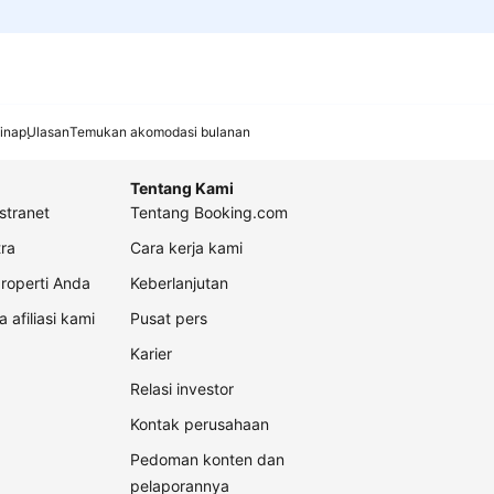
inap
Ulasan
Temukan akomodasi bulanan
Tentang Kami
stranet
Tentang Booking.com
ra
Cara kerja kami
roperti Anda
Keberlanjutan
a afiliasi kami
Pusat pers
Karier
Relasi investor
Kontak perusahaan
Pedoman konten dan
pelaporannya