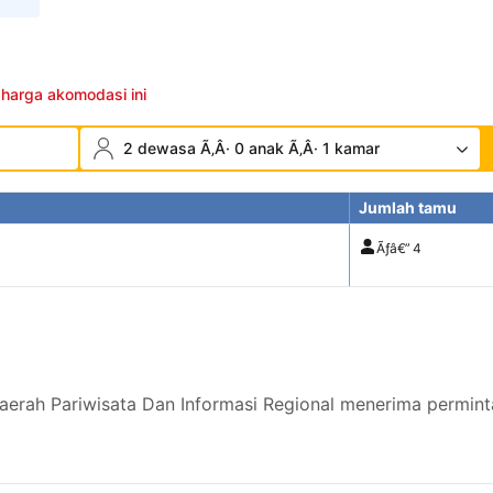
 harga akomodasi ini
2 dewasa Ã‚Â· 0 anak Ã‚Â· 1 kamar
Jumlah tamu
Ãƒâ€”
4
aerah Pariwisata Dan Informasi Regional menerima permint