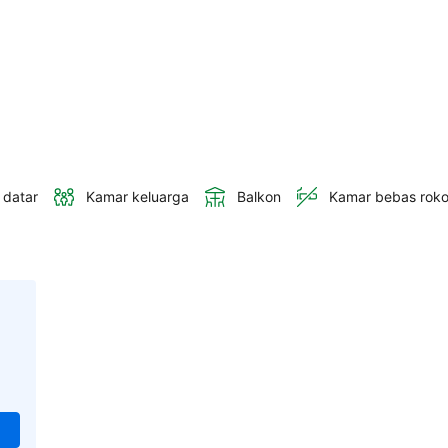
 datar
Kamar keluarga
Balkon
Kamar bebas rok