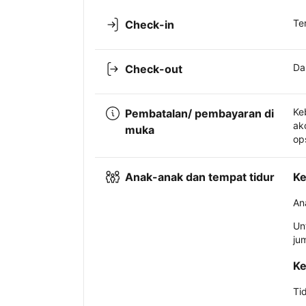
Te
Check-in
Da
Check-out
Ke
Pembatalan/ pembayaran di
ak
muka
op
Anak-anak dan tempat tidur
Ke
An
Un
ju
Ke
Ti