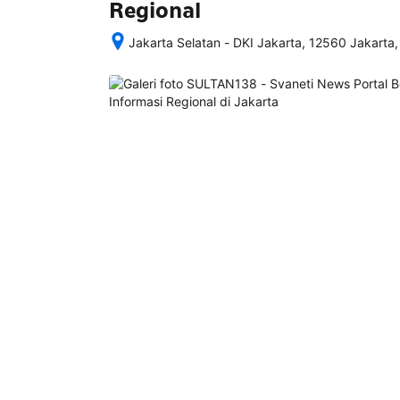
Regional
Jakarta Selatan - DKI Jakarta, 12560 Jakarta,
Setelah 
memesan, 
semua 
rincian 
akomodasi 
termasuk 
nomor 
telepon 
dan 
alamat 
akan 
disertakan 
dalam 
konfirmasi 
pemesanan 
dan 
akun 
Anda.