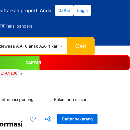
aftarkan properti Anda
Daftar
Login
Taksi bandara
Cari
dewasa Ã‚Â· 0 anak Ã‚Â· 1 kamar
DAFTAR
SULTAN138
/
Informasi penting
Belum ada ulasan
Daftar sekarang
formasi