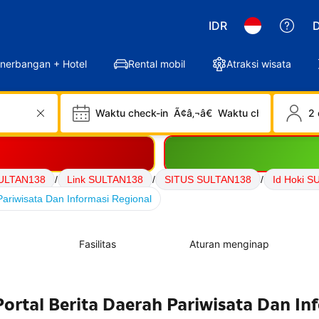
IDR
D
nerbangan + Hotel
Rental mobil
Atraksi wisata
Waktu check-in
Ã¢â‚¬â€
Waktu check-out
2 
ULTAN138
/
Link SULTAN138
/
SITUS SULTAN138
/
Id Hoki 
ariwisata Dan Informasi Regional
Fasilitas
Aturan menginap
ortal Berita Daerah Pariwisata Dan In