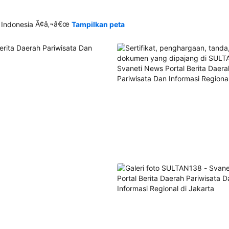
Ã¢â‚¬â€œ
 Indonesia
Tampilkan peta