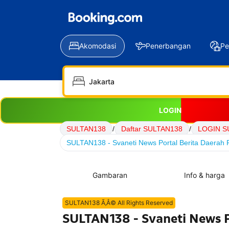
Akomodasi
Penerbangan
Pe
LOGIN
SULTAN138
/
Daftar SULTAN138
/
LOGIN S
SULTAN138 - Svaneti News Portal Berita Daerah P
Gambaran
Info & harga
SULTAN138 Ã‚Â© All Rights Reserved
SULTAN138 - Svaneti News P