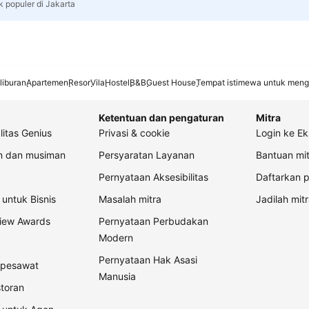
k populer di Jakarta
liburan
Apartemen
Resor
Vila
Hostel
B&B
Guest House
Tempat istimewa untuk meng
Ketentuan dan pengaturan
Mitra
litas Genius
Privasi & cookie
Login ke Ek
an dan musiman
Persyaratan Layanan
Bantuan mit
Pernyataan Aksesibilitas
Daftarkan p
untuk Bisnis
Masalah mitra
Jadilah mitr
view Awards
Pernyataan Perbudakan
Modern
Pernyataan Hak Asasi
t pesawat
Manusia
storan