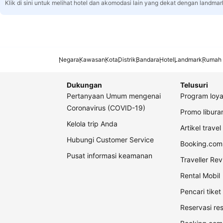
Klik di sini untuk melihat hotel dan akomodasi lain yang dekat dengan landmar
Negara
Kawasan
Kota
Distrik
Bandara
Hotel
Landmark
Rumah 
Dukungan
Telusuri
Pertanyaan Umum mengenai
Program loya
Coronavirus (COVID-19)
Promo libur
Kelola trip Anda
Artikel travel
Hubungi Customer Service
Booking.com 
Pusat informasi keamanan
Traveller Re
Rental Mobil
Pencari tike
Reservasi re