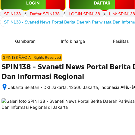
LOGIN
DAFTAR
SPIN138
/
Daftar SPIN138
/
LOGIN SPIN138
/
Link SPIN138
SPIN138 - Svaneti News Portal Berita Daerah Pariwisata Dan Inform
Gambaran
Info & harga
Fasilitas
SPIN138 Ã‚Â© All Rights Reserved
SPIN138 - Svaneti News Portal Berita 
Dan Informasi Regional
Ã¢â‚¬
Jakarta Selatan - DKI Jakarta, 12560 Jakarta, Indonesia
Setelah 
memesan, 
semua 
rincian 
akomodasi 
termasuk 
nomor 