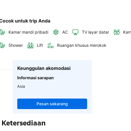
Cocok untuk trip Anda
Kamar mandi pribadi
AC
TV layar datar
Kam
Shower
Lift
Ruangan khusus merokok
Keunggulan akomodasi
Informasi sarapan
Asia
Pesan sekarang
Ketersediaan