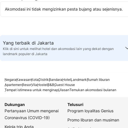
Akomodasi ini tidak mengizinkan pesta bujang atau sejenisnya.
Yang terbaik di Jakarta
Klik di sini untuk melihat hotel dan akomodasi lain yang dekat dengan
landmark populer di Jakarta
Negara
Kawasan
Kota
Distrik
Bandara
Hotel
Landmark
Rumah liburan
Apartemen
Resor
Vila
Hostel
B&B
Guest House
Tempat istimewa untuk menginap
Ulasan
Temukan akomodasi bulanan
Dukungan
Telusuri
Pertanyaan Umum mengenai
Program loyalitas Genius
Coronavirus (COVID-19)
Promo liburan dan musiman
Kelola trip Anda