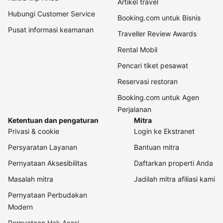
Artikel travel
Hubungi Customer Service
Booking.com untuk Bisnis
Pusat informasi keamanan
Traveller Review Awards
Rental Mobil
Pencari tiket pesawat
Reservasi restoran
Booking.com untuk Agen
Perjalanan
Ketentuan dan pengaturan
Mitra
Privasi & cookie
Login ke Ekstranet
Persyaratan Layanan
Bantuan mitra
Pernyataan Aksesibilitas
Daftarkan properti Anda
Masalah mitra
Jadilah mitra afiliasi kami
Pernyataan Perbudakan
Modern
Pernyataan Hak Asasi