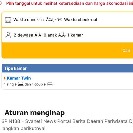
Pilih tanggal untuk melihat ketersediaan dan harga akomodasi ini
Waktu check-in
Ã¢â‚¬â€
Waktu check-out
2 dewasa Ã‚Â· 0 anak Ã‚Â· 1 kamar
Cari
Tipe kamar
Kamar Twin
1 single
dan
1 double
Aturan menginap
SPIN138 - Svaneti News Portal Berita Daerah Pariwisata 
langkah berikutnya!