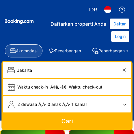
IDR
Daftarkan properti Anda
Daftar
Login
Akomodasi
Penerbangan
Penerbangan + Ho
Waktu check-in
Ã¢â‚¬â€
Waktu check-out
2 dewasa Ã‚Â· 0 anak Ã‚Â· 1 kamar
Cari