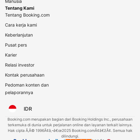
Manusia
Tentang Kami
Tentang Booking.com
Cara kerja kami
Keberlanjutan
Pusat pers
Karier
Relasi investor
Kontak perusahaan
Pedoman konten dan
pelaporannya
IDR
Booking.com merupakan bagian dari Booking Holdings Inc., perusahaan
terkemuka di dunia untuk perjalanan online dan layanan terkait lainnya.
Hak cipta Ã‚Â© 1996Ã¢â‚¬â€œ2025 Booking.comÃ¢â€žÂ¢. Semua hak
dilindungi.