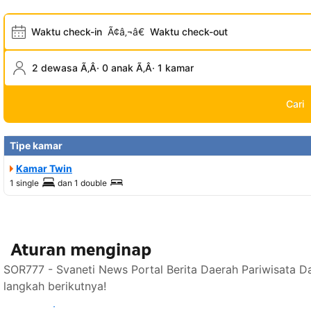
Waktu check-in
Ã¢â‚¬â€
Waktu check-out
2 dewasa Ã‚Â· 0 anak Ã‚Â· 1 kamar
Cari
Tipe kamar
Kamar Twin
1 single
dan
1 double
Aturan menginap
SOR777 - Svaneti News Portal Berita Daerah Pariwisata D
langkah berikutnya!
Lihat ketersediaan