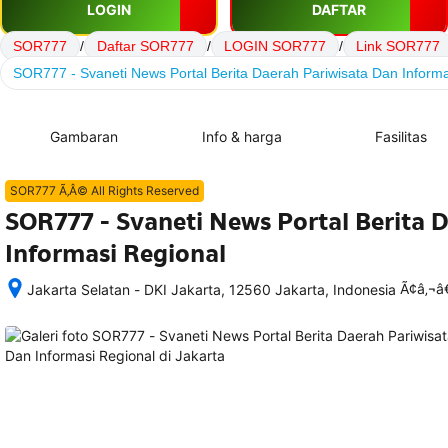
LOGIN
DAFTAR
SOR777
/
Daftar SOR777
/
LOGIN SOR777
/
Link SOR777
SOR777 - Svaneti News Portal Berita Daerah Pariwisata Dan Informa
Gambaran
Info & harga
Fasilitas
SOR777 Ã‚Â© All Rights Reserved
SOR777 - Svaneti News Portal Berita 
Informasi Regional
Ã¢â‚¬
Jakarta Selatan - DKI Jakarta, 12560 Jakarta, Indonesia
Setelah 
memesan, 
semua 
rincian 
akomodasi 
termasuk 
nomor 