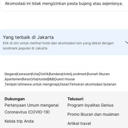
Akomodasi ini tidak mengizinkan pesta bujang atau sejenisnya.
Yang terbaik di Jakarta
Klik di sini untuk melihat hotel dan akomodasi lain yang dekat dengan
landmark populer di Jakarta
Negara
Kawasan
Kota
Distrik
Bandara
Hotel
Landmark
Rumah liburan
Apartemen
Resor
Vila
Hostel
B&B
Guest House
Tempat istimewa untuk menginap
Ulasan
Temukan akomodasi bulanan
Dukungan
Telusuri
Pertanyaan Umum mengenai
Program loyalitas Genius
Coronavirus (COVID-19)
Promo liburan dan musiman
Kelola trip Anda
Artikel travel