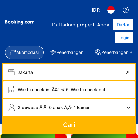
IDR
Daftarkan properti Anda
Daftar
Login
Akomodasi
Penerbangan
Penerbangan + Ho
Waktu check-in
Ã¢â‚¬â€
Waktu check-out
2 dewasa Ã‚Â· 0 anak Ã‚Â· 1 kamar
Cari