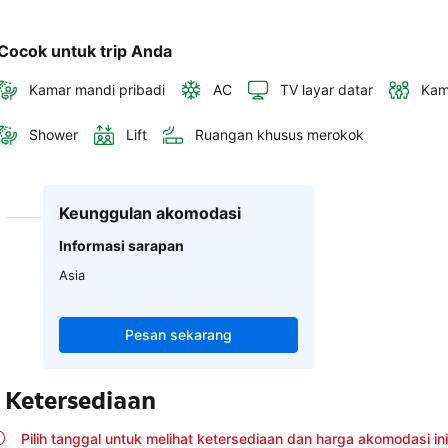
Cocok untuk trip Anda
Kamar mandi pribadi
AC
TV layar datar
Kam
Shower
Lift
Ruangan khusus merokok
Keunggulan akomodasi
Informasi sarapan
Asia
Pesan sekarang
Ketersediaan
Pilih tanggal untuk melihat ketersediaan dan harga akomodasi ini