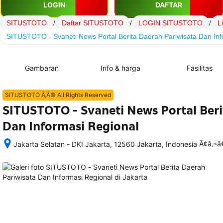
LOGIN
DAFTAR
SITUSTOTO
/
Daftar SITUSTOTO
/
LOGIN SITUSTOTO
/
L
SITUSTOTO - Svaneti News Portal Berita Daerah Pariwisata Dan Inf
Gambaran
Info & harga
Fasilitas
SITUSTOTO Ã‚Â© All Rights Reserved
SITUSTOTO - Svaneti News Portal Beri
Dan Informasi Regional
Ã¢â‚¬
Jakarta Selatan - DKI Jakarta, 12560 Jakarta, Indonesia
Setelah 
memesan, 
semua 
rincian 
akomodasi 
termasuk 
nomor 