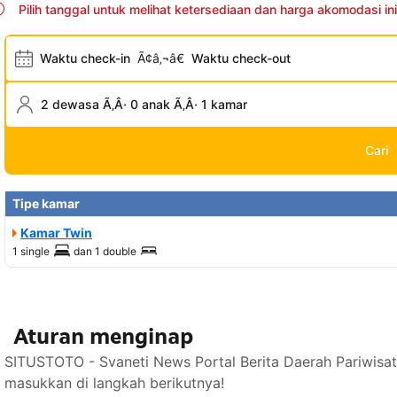
Pilih tanggal untuk melihat ketersediaan dan harga akomodasi ini
Waktu check-in
Ã¢â‚¬â€
Waktu check-out
2 dewasa Ã‚Â· 0 anak Ã‚Â· 1 kamar
Cari
Tipe kamar
Kamar Twin
1 single
dan
1 double
Aturan menginap
SITUSTOTO - Svaneti News Portal Berita Daerah Pariwisa
masukkan di langkah berikutnya!