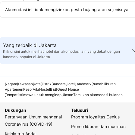
Akomodasi ini tidak mengizinkan pesta bujang atau sejenisnya.
Yang terbaik di Jakarta
Klik di sini untuk melihat hotel dan akomodasi lain yang dekat dengan
landmark populer di Jakarta
Negara
Kawasan
Kota
Distrik
Bandara
Hotel
Landmark
Rumah liburan
Apartemen
Resor
Vila
Hostel
B&B
Guest House
Tempat istimewa untuk menginap
Ulasan
Temukan akomodasi bulanan
Dukungan
Telusuri
Pertanyaan Umum mengenai
Program loyalitas Genius
Coronavirus (COVID-19)
Promo liburan dan musiman
Kelola trip Anda