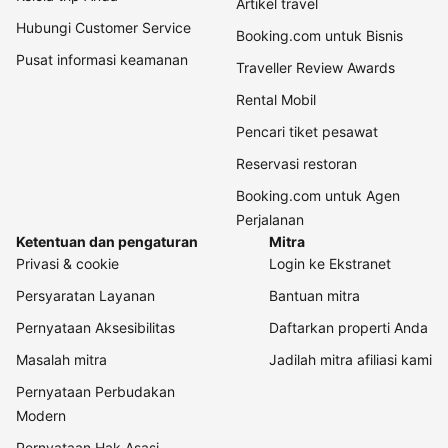
Artikel travel
Hubungi Customer Service
Booking.com untuk Bisnis
Pusat informasi keamanan
Traveller Review Awards
Rental Mobil
Pencari tiket pesawat
Reservasi restoran
Booking.com untuk Agen
Perjalanan
Ketentuan dan pengaturan
Mitra
Privasi & cookie
Login ke Ekstranet
Persyaratan Layanan
Bantuan mitra
Pernyataan Aksesibilitas
Daftarkan properti Anda
Masalah mitra
Jadilah mitra afiliasi kami
Pernyataan Perbudakan
Modern
Pernyataan Hak Asasi