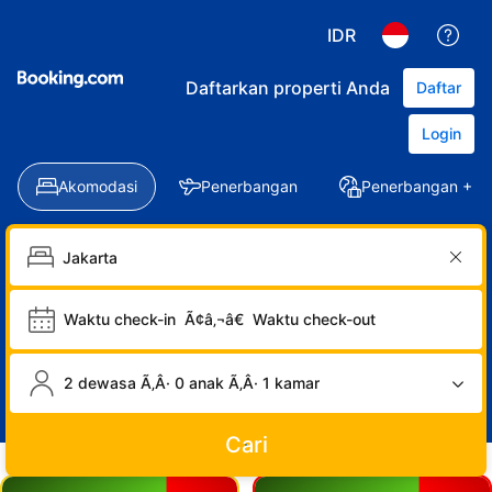
IDR
Daftarkan properti Anda
Daftar
Login
Akomodasi
Penerbangan
Penerbangan + Ho
Waktu check-in
Ã¢â‚¬â€
Waktu check-out
2 dewasa Ã‚Â· 0 anak Ã‚Â· 1 kamar
Cari