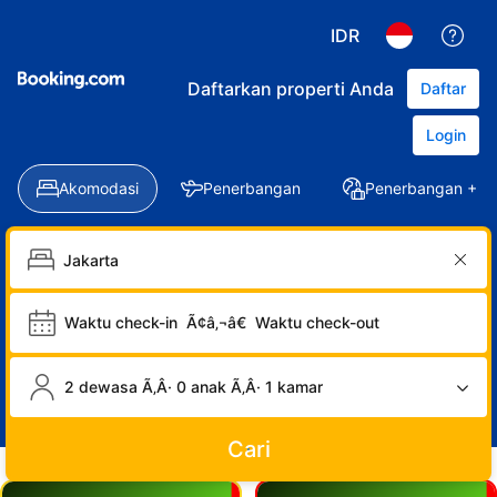
IDR
Daftarkan properti Anda
Daftar
Login
Akomodasi
Penerbangan
Penerbangan + Ho
Waktu check-in
Ã¢â‚¬â€
Waktu check-out
2 dewasa Ã‚Â· 0 anak Ã‚Â· 1 kamar
Cari