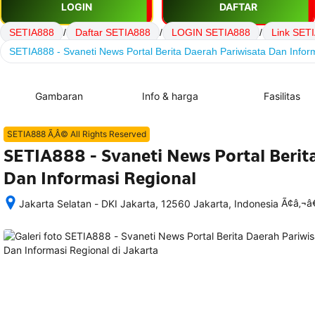
LOGIN
DAFTAR
SETIA888
/
Daftar SETIA888
/
LOGIN SETIA888
/
Link SET
SETIA888 - Svaneti News Portal Berita Daerah Pariwisata Dan Infor
Gambaran
Info & harga
Fasilitas
SETIA888 Ã‚Â© All Rights Reserved
SETIA888 - Svaneti News Portal Berit
Dan Informasi Regional
Ã¢â‚¬
Jakarta Selatan - DKI Jakarta, 12560 Jakarta, Indonesia
Setelah 
memesan, 
semua 
rincian 
akomodasi 
termasuk 
nomor 