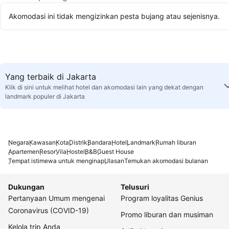
Akomodasi ini tidak mengizinkan pesta bujang atau sejenisnya.
Yang terbaik di Jakarta
Klik di sini untuk melihat hotel dan akomodasi lain yang dekat dengan
landmark populer di Jakarta
Negara
Kawasan
Kota
Distrik
Bandara
Hotel
Landmark
Rumah liburan
Apartemen
Resor
Vila
Hostel
B&B
Guest House
Tempat istimewa untuk menginap
Ulasan
Temukan akomodasi bulanan
Dukungan
Telusuri
Pertanyaan Umum mengenai
Program loyalitas Genius
Coronavirus (COVID-19)
Promo liburan dan musiman
Kelola trip Anda