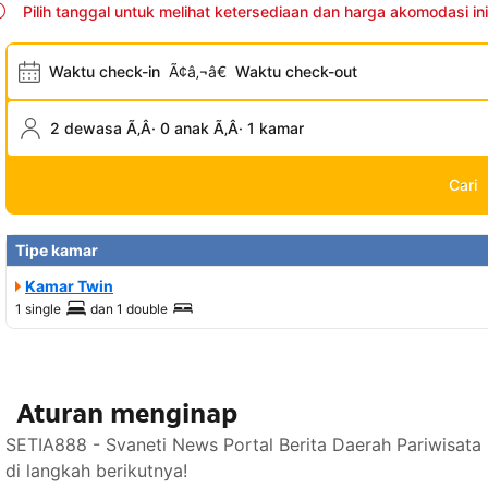
Pilih tanggal untuk melihat ketersediaan dan harga akomodasi ini
Waktu check-in
Ã¢â‚¬â€
Waktu check-out
2 dewasa Ã‚Â· 0 anak Ã‚Â· 1 kamar
Cari
Tipe kamar
Kamar Twin
1 single
dan
1 double
Aturan menginap
SETIA888 - Svaneti News Portal Berita Daerah Pariwisat
di langkah berikutnya!