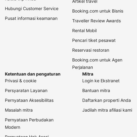
Artikel travel
Hubungi Customer Service
Booking.com untuk Bisnis
Pusat informasi keamanan
Traveller Review Awards
Rental Mobil
Pencari tiket pesawat
Reservasi restoran
Booking.com untuk Agen
Perjalanan
Ketentuan dan pengaturan
Mitra
Privasi & cookie
Login ke Ekstranet
Persyaratan Layanan
Bantuan mitra
Pernyataan Aksesibilitas
Daftarkan properti Anda
Masalah mitra
Jadilah mitra afiliasi kami
Pernyataan Perbudakan
Modern
Pernyataan Hak Asasi