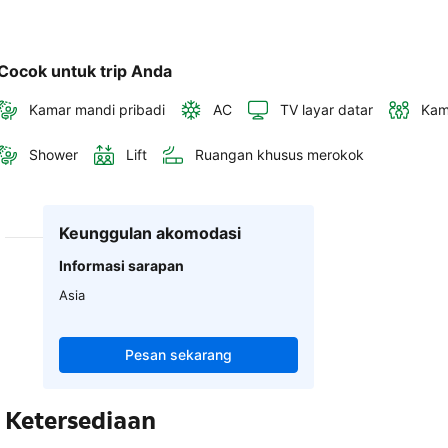
Cocok untuk trip Anda
Kamar mandi pribadi
AC
TV layar datar
Kam
Shower
Lift
Ruangan khusus merokok
Keunggulan akomodasi
Informasi sarapan
Asia
Pesan sekarang
Ketersediaan