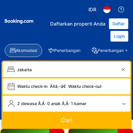
IDR
Daftarkan properti Anda
Daftar
Login
Akomodasi
Penerbangan
Penerbangan + Ho
Waktu check-in
Ã¢â‚¬â€
Waktu check-out
2 dewasa Ã‚Â· 0 anak Ã‚Â· 1 kamar
Cari