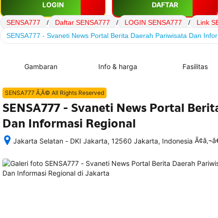
LOGIN
DAFTAR
SENSA777
/
Daftar SENSA777
/
LOGIN SENSA777
/
Link 
SENSA777 - Svaneti News Portal Berita Daerah Pariwisata Dan Info
Gambaran
Info & harga
Fasilitas
SENSA777 Ã‚Â© All Rights Reserved
SENSA777 - Svaneti News Portal Berit
Dan Informasi Regional
Ã¢â‚¬
Jakarta Selatan - DKI Jakarta, 12560 Jakarta, Indonesia
Setelah 
memesan, 
semua 
rincian 
akomodasi 
termasuk 
nomor 