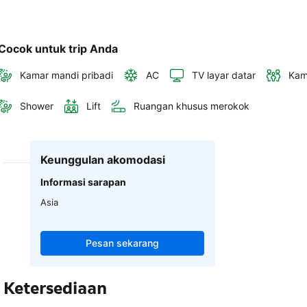
Cocok untuk trip Anda
Kamar mandi pribadi
AC
TV layar datar
Kam
Shower
Lift
Ruangan khusus merokok
Keunggulan akomodasi
Informasi sarapan
Asia
Pesan sekarang
Ketersediaan