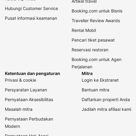
Artikel travel
Hubungi Customer Service
Booking.com untuk Bisnis
Pusat informasi keamanan
Traveller Review Awards
Rental Mobil
Pencari tiket pesawat
Reservasi restoran
Booking.com untuk Agen
Perjalanan
Ketentuan dan pengaturan
Mitra
Privasi & cookie
Login ke Ekstranet
Persyaratan Layanan
Bantuan mitra
Pernyataan Aksesibilitas
Daftarkan properti Anda
Masalah mitra
Jadilah mitra afiliasi kami
Pernyataan Perbudakan
Modern
Pernyataan Hak Asasi