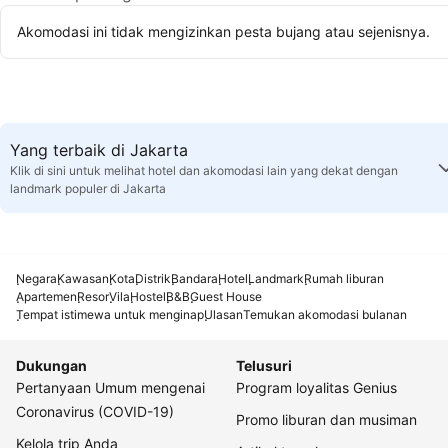
Akomodasi ini tidak mengizinkan pesta bujang atau sejenisnya.
Yang terbaik di Jakarta
Klik di sini untuk melihat hotel dan akomodasi lain yang dekat dengan
landmark populer di Jakarta
Negara
Kawasan
Kota
Distrik
Bandara
Hotel
Landmark
Rumah liburan
Apartemen
Resor
Vila
Hostel
B&B
Guest House
Tempat istimewa untuk menginap
Ulasan
Temukan akomodasi bulanan
Dukungan
Telusuri
Pertanyaan Umum mengenai
Program loyalitas Genius
Coronavirus (COVID-19)
Promo liburan dan musiman
Kelola trip Anda