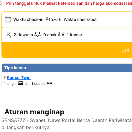
Pilih tanggal untuk melihat ketersediaan dan harga akomodasi ini
Waktu check-in
Ã¢â‚¬â€
Waktu check-out
2 dewasa Ã‚Â· 0 anak Ã‚Â· 1 kamar
Cari
Tipe kamar
Kamar Twin
1 single
dan
1 double
Aturan menginap
SENSA777 - Svaneti News Portal Berita Daerah Pariwisat
di langkah berikutnya!