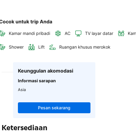
Cocok untuk trip Anda
Kamar mandi pribadi
AC
TV layar datar
Kam
Shower
Lift
Ruangan khusus merokok
Keunggulan akomodasi
Informasi sarapan
Asia
Pesan sekarang
Ketersediaan