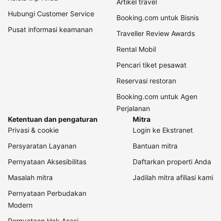
Artikel travel
Hubungi Customer Service
Booking.com untuk Bisnis
Pusat informasi keamanan
Traveller Review Awards
Rental Mobil
Pencari tiket pesawat
Reservasi restoran
Booking.com untuk Agen
Perjalanan
Ketentuan dan pengaturan
Mitra
Privasi & cookie
Login ke Ekstranet
Persyaratan Layanan
Bantuan mitra
Pernyataan Aksesibilitas
Daftarkan properti Anda
Masalah mitra
Jadilah mitra afiliasi kami
Pernyataan Perbudakan
Modern
Pernyataan Hak Asasi