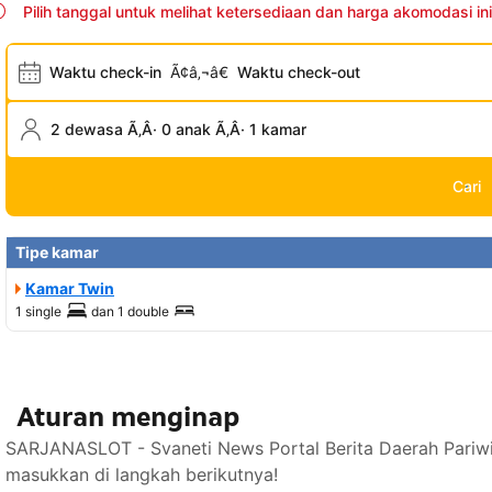
Pilih tanggal untuk melihat ketersediaan dan harga akomodasi ini
Waktu check-in
Ã¢â‚¬â€
Waktu check-out
2 dewasa Ã‚Â· 0 anak Ã‚Â· 1 kamar
Cari
Tipe kamar
Kamar Twin
1 single
dan
1 double
Aturan menginap
SARJANASLOT - Svaneti News Portal Berita Daerah Pariwi
masukkan di langkah berikutnya!