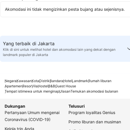
Akomodasi ini tidak mengizinkan pesta bujang atau sejenisnya.
Yang terbaik di Jakarta
Klik di sini untuk melihat hotel dan akomodasi lain yang dekat dengan
landmark populer di Jakarta
Negara
Kawasan
Kota
Distrik
Bandara
Hotel
Landmark
Rumah liburan
Apartemen
Resor
Vila
Hostel
B&B
Guest House
Tempat istimewa untuk menginap
Ulasan
Temukan akomodasi bulanan
Dukungan
Telusuri
Pertanyaan Umum mengenai
Program loyalitas Genius
Coronavirus (COVID-19)
Promo liburan dan musiman
Kelola trip Anda