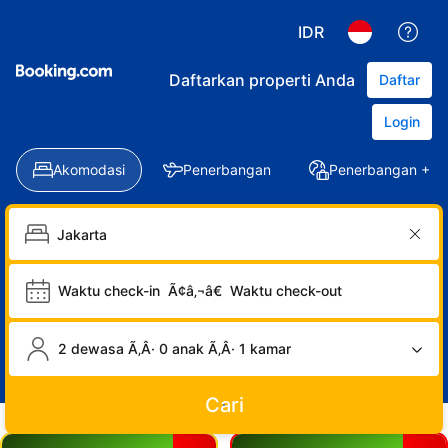
IDR
Daftarkan properti Anda
Daftar
Login
Akomodasi
Penerbangan
Penerbangan + Ho
Waktu check-in
Ã¢â‚¬â€
Waktu check-out
2 dewasa Ã‚Â· 0 anak Ã‚Â· 1 kamar
Cari