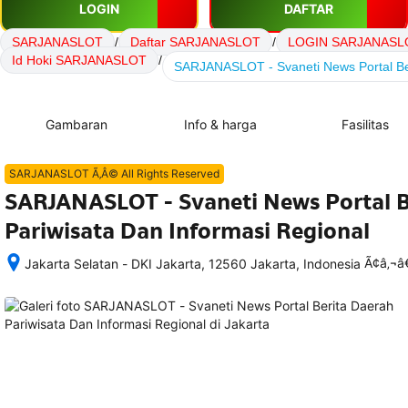
LOGIN
DAFTAR
SARJANASLOT
/
Daftar SARJANASLOT
/
LOGIN SARJANASL
Id Hoki SARJANASLOT
/
SARJANASLOT - Svaneti News Portal Ber
Gambaran
Info & harga
Fasilitas
SARJANASLOT Ã‚Â© All Rights Reserved
SARJANASLOT - Svaneti News Portal B
Pariwisata Dan Informasi Regional
Ã¢â‚¬
Jakarta Selatan - DKI Jakarta, 12560 Jakarta, Indonesia
Setelah 
memesan, 
semua 
rincian 
akomodasi 
termasuk 
nomor 