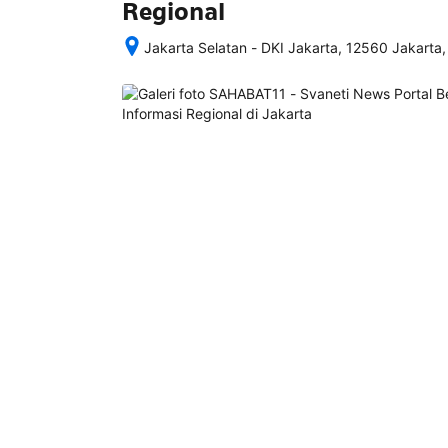
Regional
Jakarta Selatan - DKI Jakarta, 12560 Jakarta,
Setelah 
memesan, 
semua 
rincian 
akomodasi 
termasuk 
nomor 
telepon 
dan 
alamat 
akan 
disertakan 
dalam 
konfirmasi 
pemesanan 
dan 
akun 
Anda.