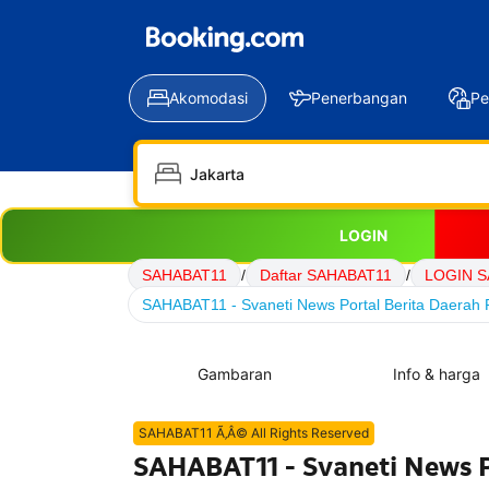
Akomodasi
Penerbangan
Pe
LOGIN
SAHABAT11
/
Daftar SAHABAT11
/
LOGIN S
SAHABAT11 - Svaneti News Portal Berita Daerah P
Gambaran
Info & harga
SAHABAT11 Ã‚Â© All Rights Reserved
SAHABAT11 - Svaneti News P