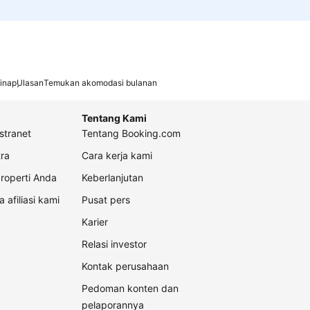
inap
Ulasan
Temukan akomodasi bulanan
Tentang Kami
stranet
Tentang Booking.com
ra
Cara kerja kami
roperti Anda
Keberlanjutan
a afiliasi kami
Pusat pers
Karier
Relasi investor
Kontak perusahaan
Pedoman konten dan
pelaporannya