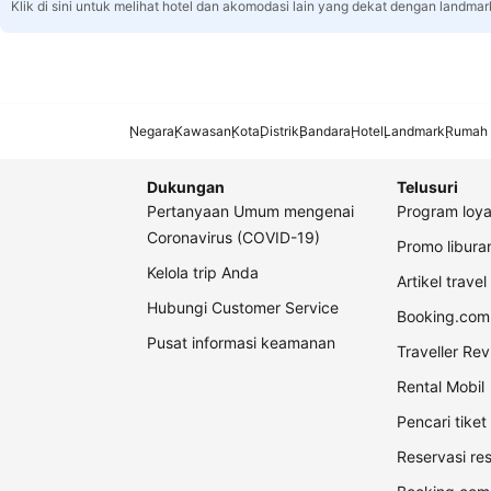
Klik di sini untuk melihat hotel dan akomodasi lain yang dekat dengan landmar
Negara
Kawasan
Kota
Distrik
Bandara
Hotel
Landmark
Rumah 
Dukungan
Telusuri
Pertanyaan Umum mengenai
Program loya
Coronavirus (COVID-19)
Promo libur
Kelola trip Anda
Artikel travel
Hubungi Customer Service
Booking.com 
Pusat informasi keamanan
Traveller Re
Rental Mobil
Pencari tike
Reservasi re