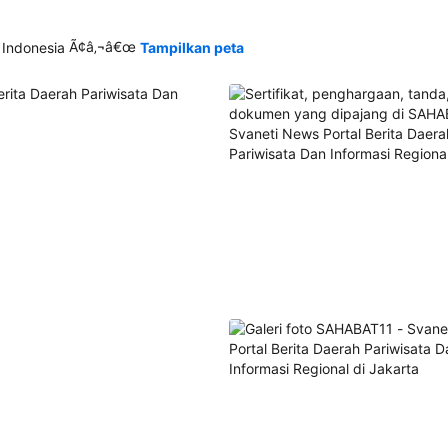
Ã¢â‚¬â€œ
 Indonesia
Tampilkan peta