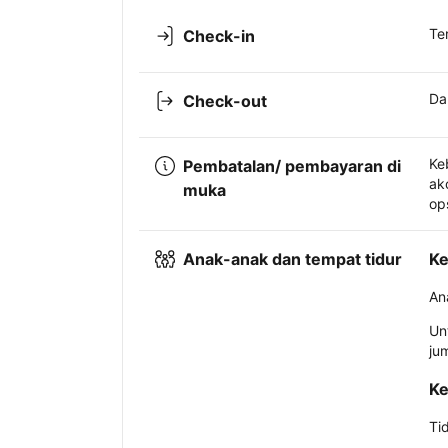
Te
Check-in
Da
Check-out
Ke
Pembatalan/ pembayaran di
ak
muka
op
Anak-anak dan tempat tidur
Ke
An
Un
ju
Ke
Ti