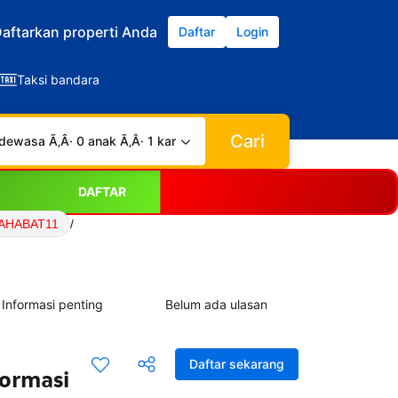
aftarkan properti Anda
Daftar
Login
Taksi bandara
Cari
dewasa Ã‚Â· 0 anak Ã‚Â· 1 kamar
DAFTAR
SAHABAT11
/
Informasi penting
Belum ada ulasan
Daftar sekarang
formasi