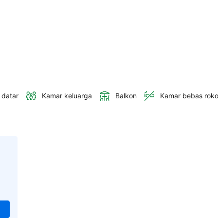
 datar
Kamar keluarga
Balkon
Kamar bebas rok