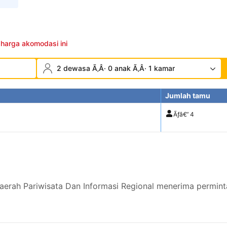
 harga akomodasi ini
2 dewasa Ã‚Â· 0 anak Ã‚Â· 1 kamar
Jumlah tamu
Ãƒâ€”
4
aerah Pariwisata Dan Informasi Regional menerima permint