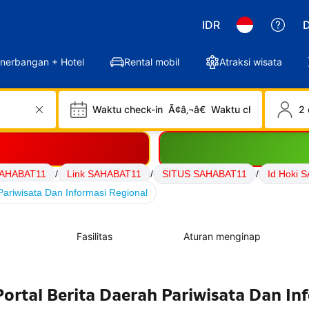
IDR
D
nerbangan + Hotel
Rental mobil
Atraksi wisata
Waktu check-in
Ã¢â‚¬â€
Waktu check-out
2 
AHABAT11
/
Link SAHABAT11
/
SITUS SAHABAT11
/
Id Hoki 
ariwisata Dan Informasi Regional
Fasilitas
Aturan menginap
ortal Berita Daerah Pariwisata Dan In