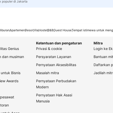
k populer di Jakarta
liburan
Apartemen
Resor
Vila
Hostel
B&B
Guest House
Tempat istimewa untuk meng
Ketentuan dan pengaturan
Mitra
litas Genius
Privasi & cookie
Login ke Ek
an dan musiman
Persyaratan Layanan
Bantuan mit
Pernyataan Aksesibilitas
Daftarkan p
untuk Bisnis
Masalah mitra
Jadilah mitr
view Awards
Pernyataan Perbudakan
Modern
Pernyataan Hak Asasi
t pesawat
Manusia
storan