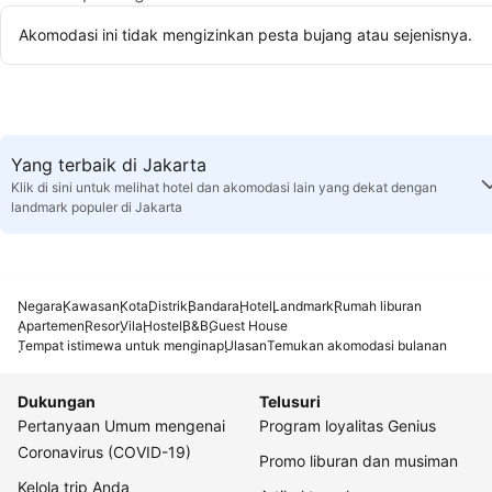
Akomodasi ini tidak mengizinkan pesta bujang atau sejenisnya.
Yang terbaik di Jakarta
Klik di sini untuk melihat hotel dan akomodasi lain yang dekat dengan
landmark populer di Jakarta
Negara
Kawasan
Kota
Distrik
Bandara
Hotel
Landmark
Rumah liburan
Apartemen
Resor
Vila
Hostel
B&B
Guest House
Tempat istimewa untuk menginap
Ulasan
Temukan akomodasi bulanan
Dukungan
Telusuri
Pertanyaan Umum mengenai
Program loyalitas Genius
Coronavirus (COVID-19)
Promo liburan dan musiman
Kelola trip Anda