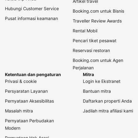
Artikel travel
Hubungi Customer Service
Booking.com untuk Bisnis
Pusat informasi keamanan
Traveller Review Awards
Rental Mobil
Pencari tiket pesawat
Reservasi restoran
Booking.com untuk Agen
Perjalanan
Ketentuan dan pengaturan
Mitra
Privasi & cookie
Login ke Ekstranet
Persyaratan Layanan
Bantuan mitra
Pernyataan Aksesibilitas
Daftarkan properti Anda
Masalah mitra
Jadilah mitra afiliasi kami
Pernyataan Perbudakan
Modern
Pernyataan Hak Asasi