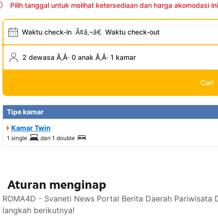
Pilih tanggal untuk melihat ketersediaan dan harga akomodasi ini
Waktu check-in
Ã¢â‚¬â€
Waktu check-out
2 dewasa Ã‚Â· 0 anak Ã‚Â· 1 kamar
Cari
Tipe kamar
Kamar Twin
1 single
dan
1 double
Aturan menginap
ROMA4D - Svaneti News Portal Berita Daerah Pariwisata 
langkah berikutnya!