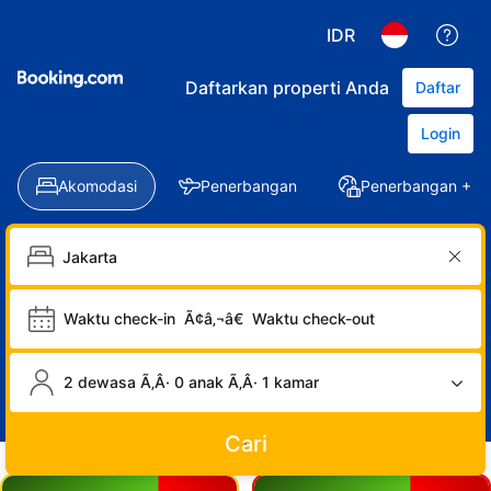
IDR
Daftarkan properti Anda
Daftar
Login
Akomodasi
Penerbangan
Penerbangan + Ho
Waktu check-in
Ã¢â‚¬â€
Waktu check-out
2 dewasa Ã‚Â· 0 anak Ã‚Â· 1 kamar
Cari