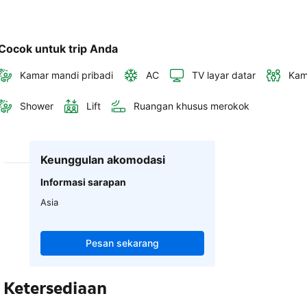
Cocok untuk trip Anda
Kamar mandi pribadi
AC
TV layar datar
Kam
Shower
Lift
Ruangan khusus merokok
Keunggulan akomodasi
Informasi sarapan
Asia
Pesan sekarang
Ketersediaan