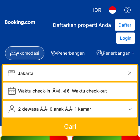
IDR
Daftarkan properti Anda
Daftar
Login
Akomodasi
Penerbangan
Penerbangan + Ho
Waktu check-in
Ã¢â‚¬â€
Waktu check-out
2 dewasa Ã‚Â· 0 anak Ã‚Â· 1 kamar
Cari