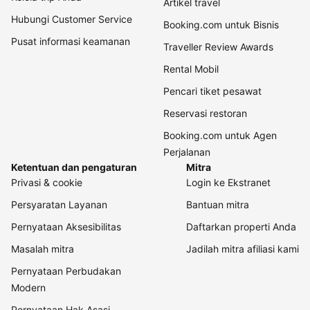
Artikel travel
Hubungi Customer Service
Booking.com untuk Bisnis
Pusat informasi keamanan
Traveller Review Awards
Rental Mobil
Pencari tiket pesawat
Reservasi restoran
Booking.com untuk Agen
Perjalanan
Ketentuan dan pengaturan
Mitra
Privasi & cookie
Login ke Ekstranet
Persyaratan Layanan
Bantuan mitra
Pernyataan Aksesibilitas
Daftarkan properti Anda
Masalah mitra
Jadilah mitra afiliasi kami
Pernyataan Perbudakan
Modern
Pernyataan Hak Asasi