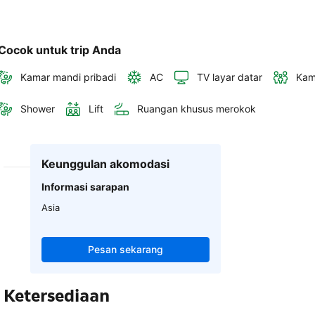
Cocok untuk trip Anda
Kamar mandi pribadi
AC
TV layar datar
Kam
Shower
Lift
Ruangan khusus merokok
Keunggulan akomodasi
Informasi sarapan
Asia
Pesan sekarang
Ketersediaan