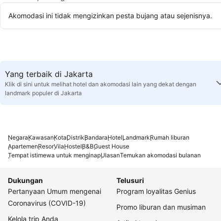
Akomodasi ini tidak mengizinkan pesta bujang atau sejenisnya.
Yang terbaik di Jakarta
Klik di sini untuk melihat hotel dan akomodasi lain yang dekat dengan
landmark populer di Jakarta
Negara
Kawasan
Kota
Distrik
Bandara
Hotel
Landmark
Rumah liburan
Apartemen
Resor
Vila
Hostel
B&B
Guest House
Tempat istimewa untuk menginap
Ulasan
Temukan akomodasi bulanan
Dukungan
Telusuri
Pertanyaan Umum mengenai
Program loyalitas Genius
Coronavirus (COVID-19)
Promo liburan dan musiman
Kelola trip Anda