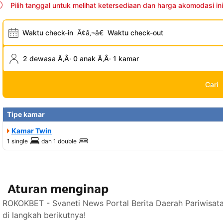
Pilih tanggal untuk melihat ketersediaan dan harga akomodasi ini
Waktu check-in
Ã¢â‚¬â€
Waktu check-out
2 dewasa Ã‚Â· 0 anak Ã‚Â· 1 kamar
Cari
Tipe kamar
Kamar Twin
1 single
dan
1 double
Aturan menginap
ROKOKBET - Svaneti News Portal Berita Daerah Pariwisat
di langkah berikutnya!