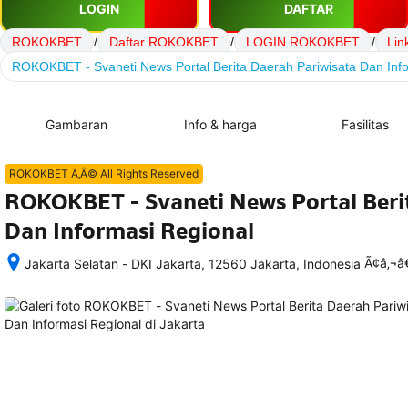
LOGIN
DAFTAR
ROKOKBET
/
Daftar ROKOKBET
/
LOGIN ROKOKBET
/
Li
ROKOKBET - Svaneti News Portal Berita Daerah Pariwisata Dan Inf
Gambaran
Info & harga
Fasilitas
ROKOKBET Ã‚Â© All Rights Reserved
ROKOKBET - Svaneti News Portal Beri
Dan Informasi Regional
Ã¢â‚¬
Jakarta Selatan - DKI Jakarta, 12560 Jakarta, Indonesia
Setelah 
memesan, 
semua 
rincian 
akomodasi 
termasuk 
nomor 