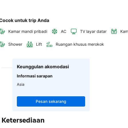
Cocok untuk trip Anda
Kamar mandi pribadi
AC
TV layar datar
Kam
Shower
Lift
Ruangan khusus merokok
Keunggulan akomodasi
Informasi sarapan
Asia
Pesan sekarang
Ketersediaan