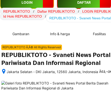
LOGIN
DAFTAR
REPUBLIKTOTO
/
Daftar REPUBLIKTOTO
/
LOGIN REPUBLI
Id Hoki REPUBLIKTOTO
/
REPUBLIKTOTO - Svaneti News Portal B
Gambaran
Info & harga
Fasilitas
REPUBLIKTOTO Ã‚Â© All Rights Reserved
REPUBLIKTOTO - Svaneti News Portal 
Pariwisata Dan Informasi Regional
Ã¢â‚¬
Jakarta Selatan - DKI Jakarta, 12560 Jakarta, Indonesia
Setelah 
memesan, 
semua 
rincian 
akomodasi 
termasuk 
nomor 