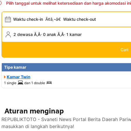
Pilih tanggal untuk melihat ketersediaan dan harga akomodasi ini
Waktu check-in
Ã¢â‚¬â€
Waktu check-out
2 dewasa Ã‚Â· 0 anak Ã‚Â· 1 kamar
Cari
Tipe kamar
Kamar Twin
1 single
dan
1 double
Aturan menginap
REPUBLIKTOTO - Svaneti News Portal Berita Daerah Pariw
masukkan di langkah berikutnya!