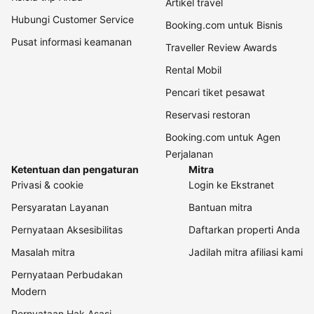
Artikel travel
Hubungi Customer Service
Booking.com untuk Bisnis
Pusat informasi keamanan
Traveller Review Awards
Rental Mobil
Pencari tiket pesawat
Reservasi restoran
Booking.com untuk Agen
Perjalanan
Ketentuan dan pengaturan
Mitra
Privasi & cookie
Login ke Ekstranet
Persyaratan Layanan
Bantuan mitra
Pernyataan Aksesibilitas
Daftarkan properti Anda
Masalah mitra
Jadilah mitra afiliasi kami
Pernyataan Perbudakan
Modern
Pernyataan Hak Asasi