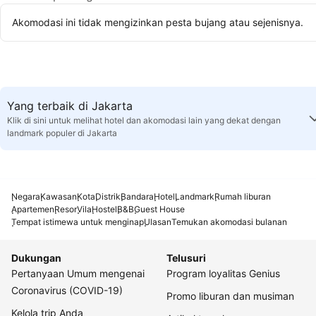
Akomodasi ini tidak mengizinkan pesta bujang atau sejenisnya.
Yang terbaik di Jakarta
Klik di sini untuk melihat hotel dan akomodasi lain yang dekat dengan
landmark populer di Jakarta
Negara
Kawasan
Kota
Distrik
Bandara
Hotel
Landmark
Rumah liburan
Apartemen
Resor
Vila
Hostel
B&B
Guest House
Tempat istimewa untuk menginap
Ulasan
Temukan akomodasi bulanan
Dukungan
Telusuri
Pertanyaan Umum mengenai
Program loyalitas Genius
Coronavirus (COVID-19)
Promo liburan dan musiman
Kelola trip Anda