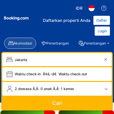
IDR
Daftarkan properti Anda
Daftar
Login
Akomodasi
Penerbangan
Penerbangan + Ho
Waktu check-in
Ã¢â‚¬â€
Waktu check-out
2 dewasa Ã‚Â· 0 anak Ã‚Â· 1 kamar
Cari