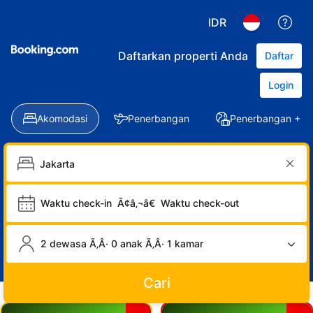
IDR
Daftarkan properti Anda
Daftar
Login
Akomodasi
Penerbangan
Penerbangan + Ho
Waktu check-in
Ã¢â‚¬â€
Waktu check-out
2 dewasa Ã‚Â· 0 anak Ã‚Â· 1 kamar
Cari