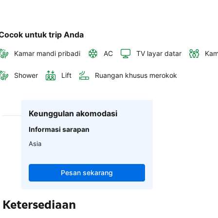
Cocok untuk trip Anda
Kamar mandi pribadi
AC
TV layar datar
Kam
Shower
Lift
Ruangan khusus merokok
Keunggulan akomodasi
Informasi sarapan
Asia
Pesan sekarang
Ketersediaan