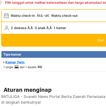
Pilih tanggal untuk melihat ketersediaan dan harga akomodasi ini
Waktu check-in
Ã¢â‚¬â€
Waktu check-out
2 dewasa Ã‚Â· 0 anak Ã‚Â· 1 kamar
Cari
Tipe kamar
Kamar Twin
1 single
dan
1 double
Aturan menginap
RATULIGA - Svaneti News Portal Berita Daerah Pariwisat
di langkah berikutnya!