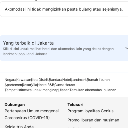
Akomodasi ini tidak mengizinkan pesta bujang atau sejenisnya.
Yang terbaik di Jakarta
Klik di sini untuk melihat hotel dan akomodasi lain yang dekat dengan
landmark populer di Jakarta
Negara
Kawasan
Kota
Distrik
Bandara
Hotel
Landmark
Rumah liburan
Apartemen
Resor
Vila
Hostel
B&B
Guest House
Tempat istimewa untuk menginap
Ulasan
Temukan akomodasi bulanan
Dukungan
Telusuri
Pertanyaan Umum mengenai
Program loyalitas Genius
Coronavirus (COVID-19)
Promo liburan dan musiman
Kelola trip Anda