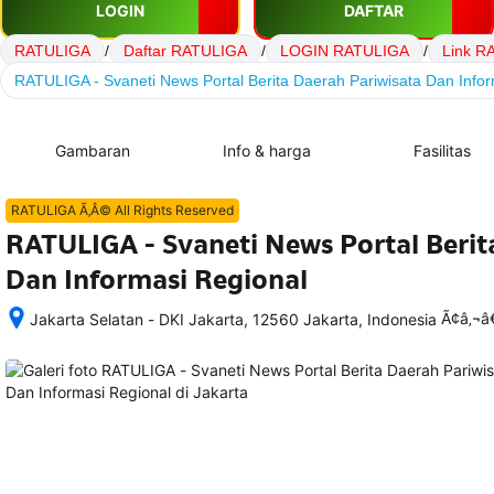
LOGIN
DAFTAR
RATULIGA
/
Daftar RATULIGA
/
LOGIN RATULIGA
/
Link R
RATULIGA - Svaneti News Portal Berita Daerah Pariwisata Dan Infor
Gambaran
Info & harga
Fasilitas
RATULIGA Ã‚Â© All Rights Reserved
RATULIGA - Svaneti News Portal Berit
Dan Informasi Regional
Ã¢â‚¬
Jakarta Selatan - DKI Jakarta, 12560 Jakarta, Indonesia
Setelah 
memesan, 
semua 
rincian 
akomodasi 
termasuk 
nomor 