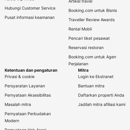
Artikel travel
Hubungi Customer Service
Booking.com untuk Bisnis
Pusat informasi keamanan
Traveller Review Awards
Rental Mobil
Pencari tiket pesawat
Reservasi restoran
Booking.com untuk Agen
Perjalanan
Ketentuan dan pengaturan
Mitra
Privasi & cookie
Login ke Ekstranet
Persyaratan Layanan
Bantuan mitra
Pernyataan Aksesibilitas
Daftarkan properti Anda
Masalah mitra
Jadilah mitra afiliasi kami
Pernyataan Perbudakan
Modern
Pernyataan Hak Asasi