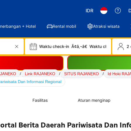
IDR
D
nerbangan + Hotel
Rental mobil
Atraksi wisata
Waktu check-in
Ã¢â‚¬â€
Waktu check-out
2 
AJANEKO
/
Link RAJANEKO
/
SITUS RAJANEKO
/
Id Hoki RA
ariwisata Dan Informasi Regional
Fasilitas
Aturan menginap
rtal Berita Daerah Pariwisata Dan Inf