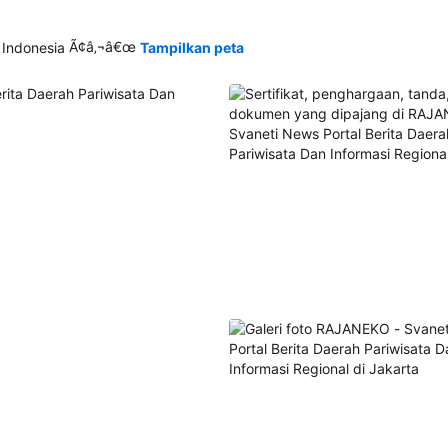
Ã¢â‚¬â€œ
 Indonesia
Tampilkan peta