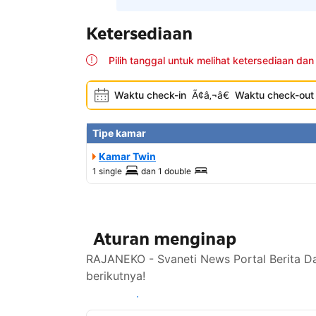
Ketersediaan
Pilih tanggal untuk melihat ketersediaan dan
Waktu check-in
Ã¢â‚¬â€
Waktu check-out
Tipe kamar
Kamar Twin
1 single
dan
1 double
Aturan menginap
RAJANEKO - Svaneti News Portal Berita Da
berikutnya!
Lihat ketersediaan