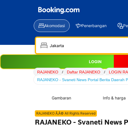
Akomodasi
Penerbangan
Pe
LOGIN
RAJANEKO
/
Daftar RAJANEKO
/
LOGIN R
RAJANEKO - Svaneti News Portal Berita Daerah P
Gambaran
Info & harga
RAJANEKO Ã‚Â© All Rights Reserved
RAJANEKO - Svaneti News Po