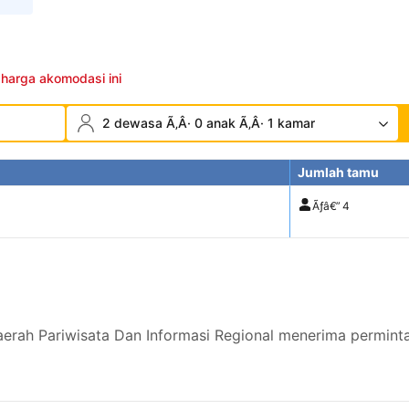
 harga akomodasi ini
2 dewasa Ã‚Â· 0 anak Ã‚Â· 1 kamar
Jumlah tamu
Ãƒâ€”
4
erah Pariwisata Dan Informasi Regional menerima permint