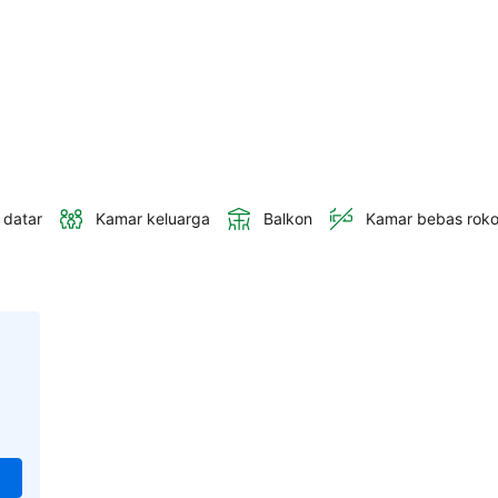
 datar
Kamar keluarga
Balkon
Kamar bebas rok