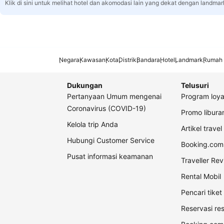
Klik di sini untuk melihat hotel dan akomodasi lain yang dekat dengan landmar
Negara
Kawasan
Kota
Distrik
Bandara
Hotel
Landmark
Rumah 
Dukungan
Telusuri
Pertanyaan Umum mengenai
Program loya
Coronavirus (COVID-19)
Promo libur
Kelola trip Anda
Artikel travel
Hubungi Customer Service
Booking.com 
Pusat informasi keamanan
Traveller Re
Rental Mobil
Pencari tike
Reservasi re