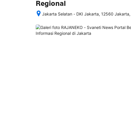
Regional
Jakarta Selatan - DKI Jakarta, 12560 Jakarta,
Setelah 
memesan, 
semua 
rincian 
akomodasi 
termasuk 
nomor 
telepon 
dan 
alamat 
akan 
disertakan 
dalam 
konfirmasi 
pemesanan 
dan 
akun 
Anda.