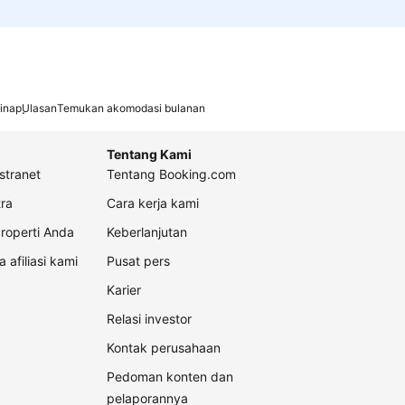
inap
Ulasan
Temukan akomodasi bulanan
Tentang Kami
stranet
Tentang Booking.com
ra
Cara kerja kami
roperti Anda
Keberlanjutan
a afiliasi kami
Pusat pers
Karier
Relasi investor
Kontak perusahaan
Pedoman konten dan
pelaporannya