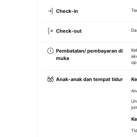
Te
Check-in
Da
Check-out
Ke
Pembatalan/ pembayaran di
ak
muka
op
Anak-anak dan tempat tidur
Ke
An
Un
ju
Ke
Ti