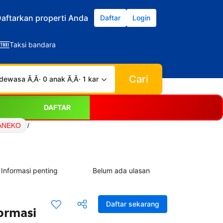
aftarkan properti Anda
Daftar
Login
Taksi bandara
Cari
dewasa Ã‚Â· 0 anak Ã‚Â· 1 kamar
DAFTAR
JANEKO
/
Informasi penting
Belum ada ulasan
Daftar sekarang
ormasi