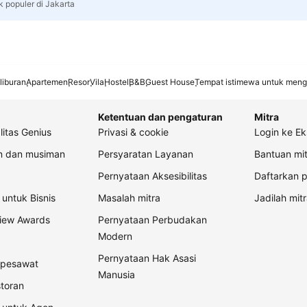
k populer di Jakarta
liburan
Apartemen
Resor
Vila
Hostel
B&B
Guest House
Tempat istimewa untuk meng
Ketentuan dan pengaturan
Mitra
litas Genius
Privasi & cookie
Login ke Ek
an dan musiman
Persyaratan Layanan
Bantuan mit
Pernyataan Aksesibilitas
Daftarkan p
untuk Bisnis
Masalah mitra
Jadilah mitr
view Awards
Pernyataan Perbudakan
Modern
Pernyataan Hak Asasi
t pesawat
Manusia
storan