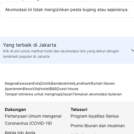
Akomodasi ini tidak mengizinkan pesta bujang atau sejenisnya.
Yang terbaik di Jakarta
Klik di sini untuk melihat hotel dan akomodasi lain yang dekat dengan
landmark populer di Jakarta
Negara
Kawasan
Kota
Distrik
Bandara
Hotel
Landmark
Rumah liburan
Apartemen
Resor
Vila
Hostel
B&B
Guest House
Tempat istimewa untuk menginap
Ulasan
Temukan akomodasi bulanan
Dukungan
Telusuri
Pertanyaan Umum mengenai
Program loyalitas Genius
Coronavirus (COVID-19)
Promo liburan dan musiman
Kelola trip Anda