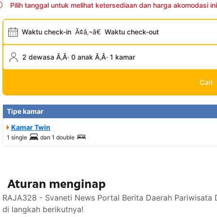
Pilih tanggal untuk melihat ketersediaan dan harga akomodasi ini
Waktu check-in
Ã¢â‚¬â€
Waktu check-out
2 dewasa Ã‚Â· 0 anak Ã‚Â· 1 kamar
Cari
Tipe kamar
Kamar Twin
1 single
dan
1 double
Aturan menginap
RAJA328 - Svaneti News Portal Berita Daerah Pariwisata
di langkah berikutnya!