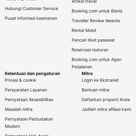
Artikel travel
Hubungi Customer Service
Booking.com untuk Bisnis
Pusat informasi keamanan
Traveller Review Awards
Rental Mobil
Pencari tiket pesawat
Reservasi restoran
Booking.com untuk Agen
Perjalanan
Ketentuan dan pengaturan
Mitra
Privasi & cookie
Login ke Ekstranet
Persyaratan Layanan
Bantuan mitra
Pernyataan Aksesibilitas
Daftarkan properti Anda
Masalah mitra
Jadilah mitra afiliasi kami
Pernyataan Perbudakan
Modern
Pernyataan Hak Asasi