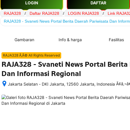
LOGIN
DAFTAR
RAJA328
/
Daftar RAJA328
/
LOGIN RAJA328
/
Link RAJA3
RAJA328 - Svaneti News Portal Berita Daerah Pariwisata Dan Inform
Gambaran
Info & harga
Fasilitas
RAJA328 Ã‚Â© All Rights Reserved
RAJA328 - Svaneti News Portal Berita
Dan Informasi Regional
Ã¢â‚¬
Jakarta Selatan - DKI Jakarta, 12560 Jakarta, Indonesia
Setelah 
memesan, 
semua 
rincian 
akomodasi 
termasuk 
nomor 