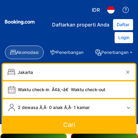
IDR
Daftarkan properti Anda
Daftar
Login
Akomodasi
Penerbangan
Penerbangan + Ho
Waktu check-in
Ã¢â‚¬â€
Waktu check-out
2 dewasa Ã‚Â· 0 anak Ã‚Â· 1 kamar
Cari