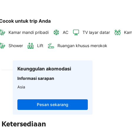
Cocok untuk trip Anda
Kamar mandi pribadi
AC
TV layar datar
Kam
Shower
Lift
Ruangan khusus merokok
Keunggulan akomodasi
Informasi sarapan
Asia
Pesan sekarang
Ketersediaan