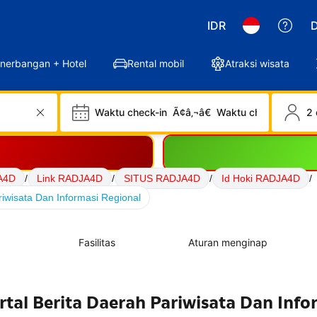
IDR
D
nerbangan + Hotel
Rental mobil
Atraksi wisata
Waktu check-in
Ã¢â‚¬â€
Waktu check-out
2 
A4D
/
Link RADJA4D
/
SITUS RADJA4D
/
Id Hoki RADJA4D
/
iwisata Dan Informasi Regional
Fasilitas
Aturan menginap
tal Berita Daerah Pariwisata Dan Info