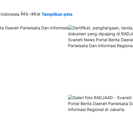
Ã¢â‚¬â€œ
 Indonesia
Tampilkan peta