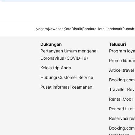
Negara
Kawasan
Kota
Distrik
Bandara
Hotel
Landmark
Rumah 
Dukungan
Telusuri
Pertanyaan Umum mengenai
Program loya
Coronavirus (COVID-19)
Promo libur
Kelola trip Anda
Artikel travel
Hubungi Customer Service
Booking.com 
Pusat informasi keamanan
Traveller Re
Rental Mobil
Pencari tike
Reservasi re
Booking.com