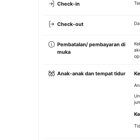
Te
Check-in
Da
Check-out
Ke
Pembatalan/ pembayaran di
ak
muka
op
Anak-anak dan tempat tidur
Ke
An
Un
ju
Ke
Ti