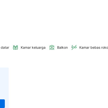
 datar
Kamar keluarga
Balkon
Kamar bebas rok