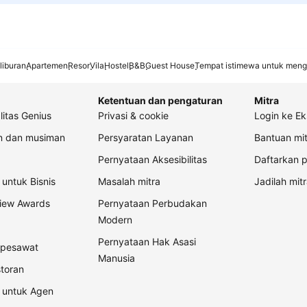
liburan
Apartemen
Resor
Vila
Hostel
B&B
Guest House
Tempat istimewa untuk meng
Ketentuan dan pengaturan
Mitra
litas Genius
Privasi & cookie
Login ke Ek
an dan musiman
Persyaratan Layanan
Bantuan mit
Pernyataan Aksesibilitas
Daftarkan p
untuk Bisnis
Masalah mitra
Jadilah mitr
view Awards
Pernyataan Perbudakan
Modern
Pernyataan Hak Asasi
t pesawat
Manusia
storan
 untuk Agen