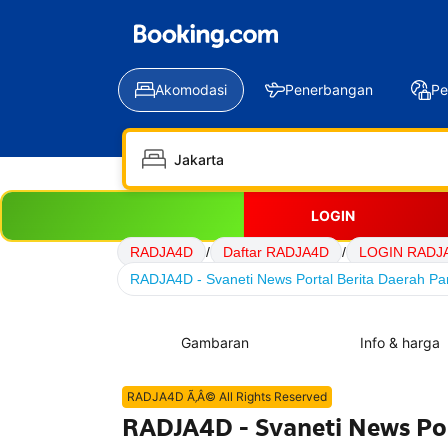
Akomodasi
Penerbangan
Pe
LOGIN
RADJA4D
/
Daftar RADJA4D
/
LOGIN RADJ
RADJA4D - Svaneti News Portal Berita Daerah Par
Gambaran
Info & harga
RADJA4D Ã‚Â© All Rights Reserved
RADJA4D - Svaneti News Por