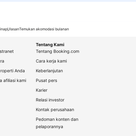
inap
Ulasan
Temukan akomodasi bulanan
Tentang Kami
stranet
Tentang Booking.com
ra
Cara kerja kami
roperti Anda
Keberlanjutan
a afiliasi kami
Pusat pers
Karier
Relasi investor
Kontak perusahaan
Pedoman konten dan
pelaporannya