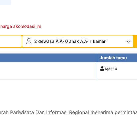
 harga akomodasi ini
2 dewasa Ã‚Â· 0 anak Ã‚Â· 1 kamar
Jumlah tamu
Ãƒâ€”
4
rah Pariwisata Dan Informasi Regional menerima permintaa