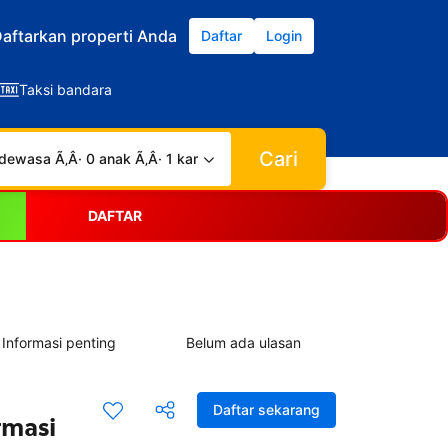
aftarkan properti Anda
Daftar
Login
Taksi bandara
Cari
dewasa Ã‚Â· 0 anak Ã‚Â· 1 kamar
DAFTAR
Informasi penting
Belum ada ulasan
Daftar sekarang
rmasi