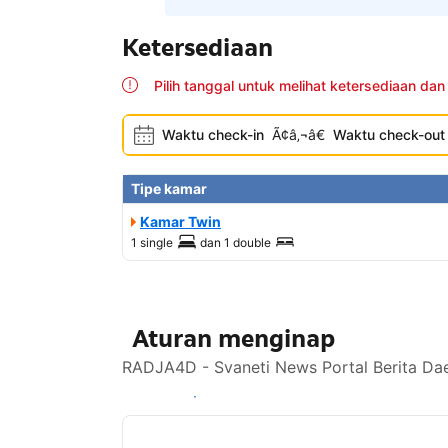
Ketersediaan
Pilih tanggal untuk melihat ketersediaan dan
Waktu check-in
Ã¢â‚¬â€
Waktu check-out
Tipe kamar
Kamar Twin
1 single
dan
1 double
Aturan menginap
RADJA4D - Svaneti News Portal Berita Dae
Lihat ketersediaan