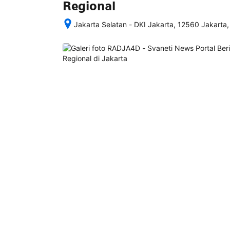
Regional
Jakarta Selatan - DKI Jakarta, 12560 Jakarta,
Setelah 
memesan, 
semua 
rincian 
akomodasi 
termasuk 
nomor 
telepon 
dan 
alamat 
akan 
disertakan 
dalam 
konfirmasi 
pemesanan 
dan 
akun 
Anda.