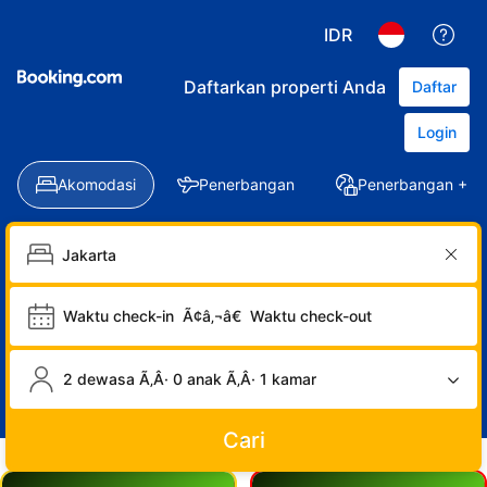
IDR
Daftarkan properti Anda
Daftar
Login
Akomodasi
Penerbangan
Penerbangan + Ho
Waktu check-in
Ã¢â‚¬â€
Waktu check-out
2 dewasa Ã‚Â· 0 anak Ã‚Â· 1 kamar
Cari