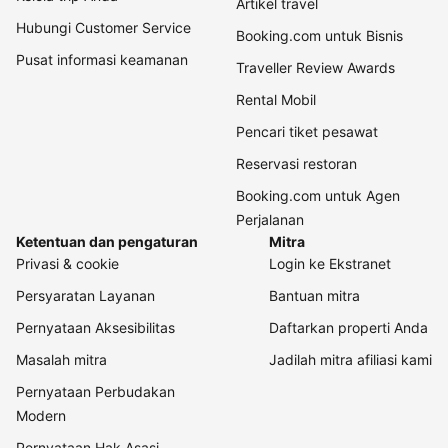
Artikel travel
Hubungi Customer Service
Booking.com untuk Bisnis
Pusat informasi keamanan
Traveller Review Awards
Rental Mobil
Pencari tiket pesawat
Reservasi restoran
Booking.com untuk Agen
Perjalanan
Ketentuan dan pengaturan
Mitra
Privasi & cookie
Login ke Ekstranet
Persyaratan Layanan
Bantuan mitra
Pernyataan Aksesibilitas
Daftarkan properti Anda
Masalah mitra
Jadilah mitra afiliasi kami
Pernyataan Perbudakan
Modern
Pernyataan Hak Asasi