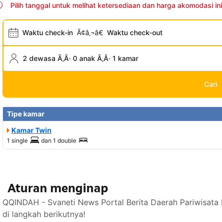
Pilih tanggal untuk melihat ketersediaan dan harga akomodasi ini
Waktu check-in
Ã¢â‚¬â€
Waktu check-out
2 dewasa Ã‚Â· 0 anak Ã‚Â· 1 kamar
Cari
Tipe kamar
Kamar Twin
1 single
dan
1 double
Aturan menginap
QQINDAH - Svaneti News Portal Berita Daerah Pariwisata
di langkah berikutnya!