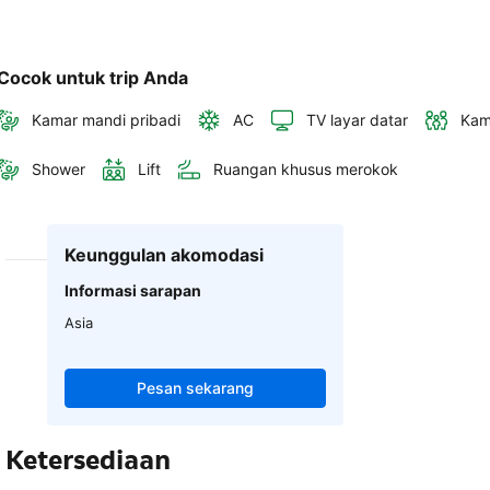
Cocok untuk trip Anda
Kamar mandi pribadi
AC
TV layar datar
Kam
Shower
Lift
Ruangan khusus merokok
Keunggulan akomodasi
Informasi sarapan
Asia
Pesan sekarang
Ketersediaan