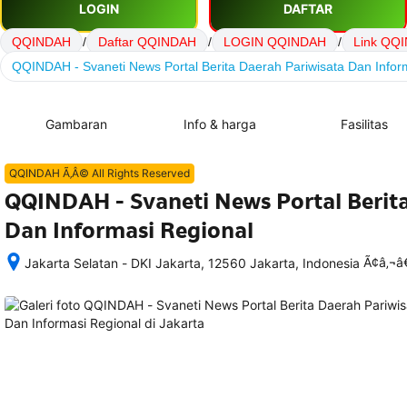
LOGIN
DAFTAR
QQINDAH
/
Daftar QQINDAH
/
LOGIN QQINDAH
/
Link QQ
QQINDAH - Svaneti News Portal Berita Daerah Pariwisata Dan Infor
Gambaran
Info & harga
Fasilitas
QQINDAH Ã‚Â© All Rights Reserved
QQINDAH - Svaneti News Portal Berita
Dan Informasi Regional
Ã¢â‚¬
Jakarta Selatan - DKI Jakarta, 12560 Jakarta, Indonesia
Setelah 
memesan, 
semua 
rincian 
akomodasi 
termasuk 
nomor 