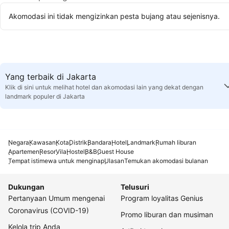
Akomodasi ini tidak mengizinkan pesta bujang atau sejenisnya.
Yang terbaik di Jakarta
Klik di sini untuk melihat hotel dan akomodasi lain yang dekat dengan
landmark populer di Jakarta
Negara
Kawasan
Kota
Distrik
Bandara
Hotel
Landmark
Rumah liburan
Apartemen
Resor
Vila
Hostel
B&B
Guest House
Tempat istimewa untuk menginap
Ulasan
Temukan akomodasi bulanan
Dukungan
Telusuri
Pertanyaan Umum mengenai
Program loyalitas Genius
Coronavirus (COVID-19)
Promo liburan dan musiman
Kelola trip Anda