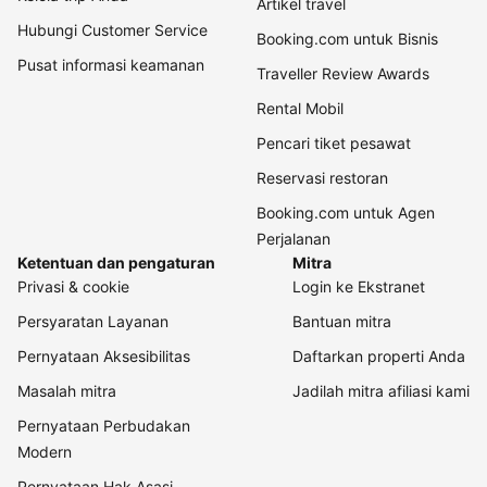
Artikel travel
Hubungi Customer Service
Booking.com untuk Bisnis
Pusat informasi keamanan
Traveller Review Awards
Rental Mobil
Pencari tiket pesawat
Reservasi restoran
Booking.com untuk Agen
Perjalanan
Ketentuan dan pengaturan
Mitra
Privasi & cookie
Login ke Ekstranet
Persyaratan Layanan
Bantuan mitra
Pernyataan Aksesibilitas
Daftarkan properti Anda
Masalah mitra
Jadilah mitra afiliasi kami
Pernyataan Perbudakan
Modern
Pernyataan Hak Asasi