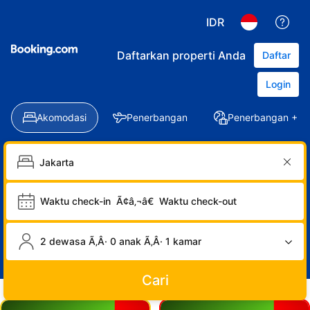
IDR
Daftarkan properti Anda
Daftar
Login
Akomodasi
Penerbangan
Penerbangan + Ho
Waktu check-in
Ã¢â‚¬â€
Waktu check-out
2 dewasa Ã‚Â· 0 anak Ã‚Â· 1 kamar
Cari