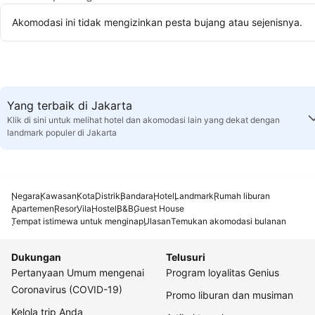
Akomodasi ini tidak mengizinkan pesta bujang atau sejenisnya.
Yang terbaik di Jakarta
Klik di sini untuk melihat hotel dan akomodasi lain yang dekat dengan
landmark populer di Jakarta
Negara
Kawasan
Kota
Distrik
Bandara
Hotel
Landmark
Rumah liburan
Apartemen
Resor
Vila
Hostel
B&B
Guest House
Tempat istimewa untuk menginap
Ulasan
Temukan akomodasi bulanan
Dukungan
Telusuri
Pertanyaan Umum mengenai
Program loyalitas Genius
Coronavirus (COVID-19)
Promo liburan dan musiman
Kelola trip Anda