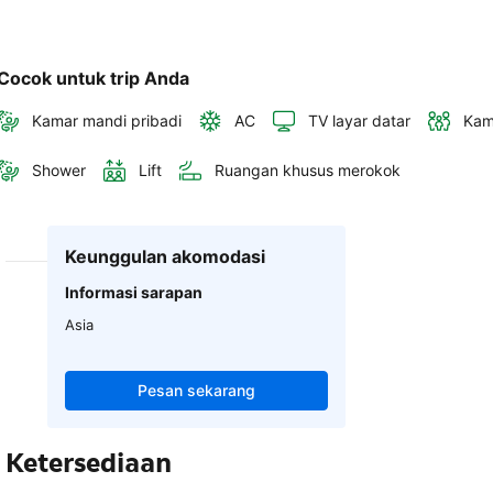
Cocok untuk trip Anda
Kamar mandi pribadi
AC
TV layar datar
Kam
Shower
Lift
Ruangan khusus merokok
Keunggulan akomodasi
Informasi sarapan
Asia
Pesan sekarang
Ketersediaan