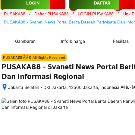
LOGIN
DAFTAR
PUSAKA88
/
Daftar PUSAKA88
/
LOGIN PUSAKA88
/
Link 
PUSAKA88 - Svaneti News Portal Berita Daerah Pariwisata Dan Info
Gambaran
Info & harga
Fasilitas
PUSAKA88 Ã‚Â© All Rights Reserved
PUSAKA88 - Svaneti News Portal Beri
Dan Informasi Regional
Ã¢â‚¬
Jakarta Selatan - DKI Jakarta, 12560 Jakarta, Indonesia
Setelah 
memesan, 
semua 
rincian 
akomodasi 
termasuk 
nomor 