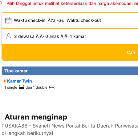
Pilih tanggal untuk melihat ketersediaan dan harga akomodasi ini
Waktu check-in
Ã¢â‚¬â€
Waktu check-out
2 dewasa Ã‚Â· 0 anak Ã‚Â· 1 kamar
Cari
Tipe kamar
Kamar Twin
1 single
dan
1 double
Aturan menginap
PUSAKA88 - Svaneti News Portal Berita Daerah Pariwisat
di langkah berikutnya!