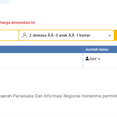
 harga akomodasi ini
2 dewasa Ã‚Â· 0 anak Ã‚Â· 1 kamar
Jumlah tamu
Ãƒâ€”
4
aerah Pariwisata Dan Informasi Regional menerima permin