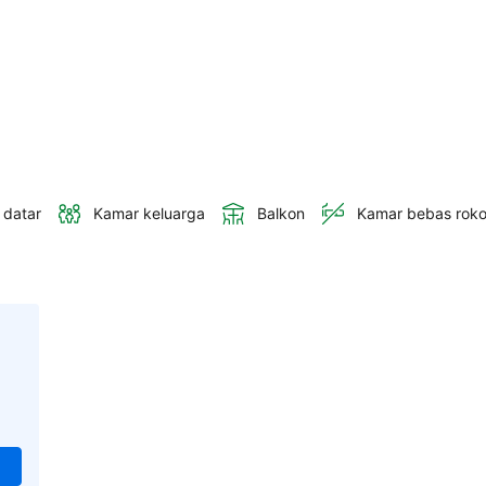
 datar
Kamar keluarga
Balkon
Kamar bebas rok