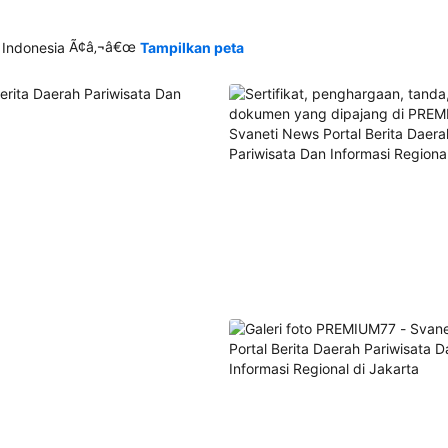
Ã¢â‚¬â€œ
 Indonesia
Tampilkan peta