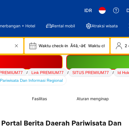
IDR
D
nerbangan + Hotel
Rental mobil
Atraksi wisata
Waktu check-in
Ã¢â‚¬â€
Waktu check-out
2 
 PREMIUM77
/
Link PREMIUM77
/
SITUS PREMIUM77
/
Id Ho
Pariwisata Dan Informasi Regional
Fasilitas
Aturan menginap
ortal Berita Daerah Pariwisata Dan