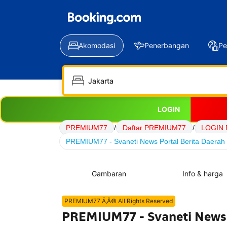
Akomodasi
Penerbangan
Pe
LOGIN
PREMIUM77
/
Daftar PREMIUM77
/
LOGIN
PREMIUM77 - Svaneti News Portal Berita Daerah 
Gambaran
Info & harga
PREMIUM77 Ã‚Â© All Rights Reserved
PREMIUM77 - Svaneti News P