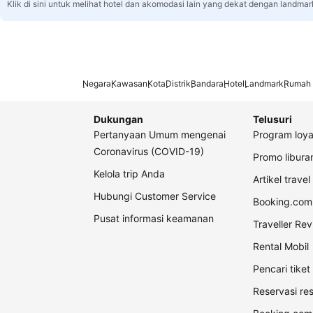
Klik di sini untuk melihat hotel dan akomodasi lain yang dekat dengan landmar
Negara
Kawasan
Kota
Distrik
Bandara
Hotel
Landmark
Rumah 
Dukungan
Telusuri
Pertanyaan Umum mengenai
Program loya
Coronavirus (COVID-19)
Promo libur
Kelola trip Anda
Artikel travel
Hubungi Customer Service
Booking.com 
Pusat informasi keamanan
Traveller Re
Rental Mobil
Pencari tike
Reservasi re