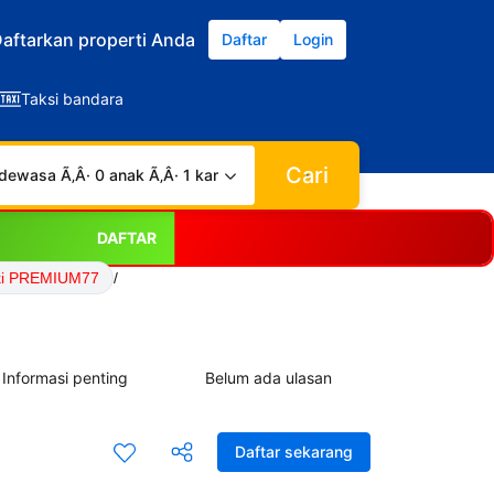
aftarkan properti Anda
Daftar
Login
Taksi bandara
Cari
dewasa Ã‚Â· 0 anak Ã‚Â· 1 kamar
DAFTAR
ki PREMIUM77
/
Informasi penting
Belum ada ulasan
Daftar sekarang