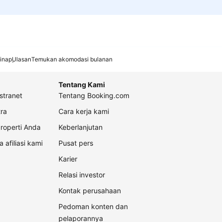
inap
Ulasan
Temukan akomodasi bulanan
Tentang Kami
stranet
Tentang Booking.com
ra
Cara kerja kami
roperti Anda
Keberlanjutan
a afiliasi kami
Pusat pers
Karier
Relasi investor
Kontak perusahaan
Pedoman konten dan
pelaporannya