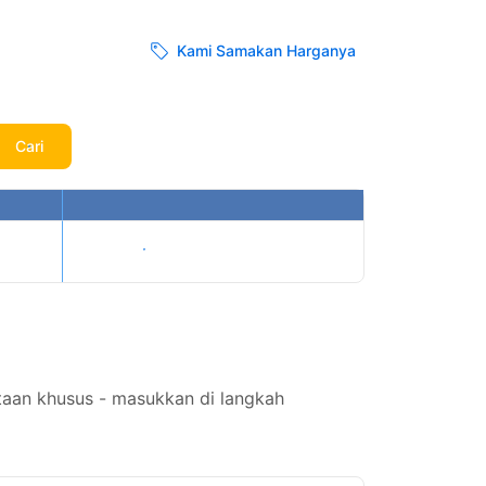
Kami Samakan Harganya
Cari
Tampilkan harga
taan khusus - masukkan di langkah