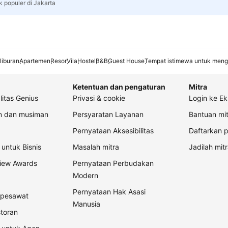
k populer di Jakarta
liburan
Apartemen
Resor
Vila
Hostel
B&B
Guest House
Tempat istimewa untuk meng
Ketentuan dan pengaturan
Mitra
litas Genius
Privasi & cookie
Login ke Ek
an dan musiman
Persyaratan Layanan
Bantuan mit
Pernyataan Aksesibilitas
Daftarkan p
untuk Bisnis
Masalah mitra
Jadilah mitr
view Awards
Pernyataan Perbudakan
Modern
Pernyataan Hak Asasi
t pesawat
Manusia
storan