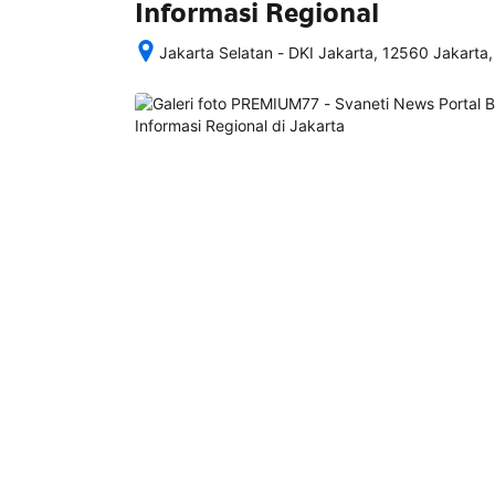
Informasi Regional
Jakarta Selatan - DKI Jakarta, 12560 Jakarta,
Setelah 
memesan, 
semua 
rincian 
akomodasi 
termasuk 
nomor 
telepon 
dan 
alamat 
akan 
disertakan 
dalam 
konfirmasi 
pemesanan 
dan 
akun 
Anda.