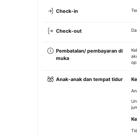
Te
Check-in
Da
Check-out
Ke
Pembatalan/ pembayaran di
ak
muka
op
Anak-anak dan tempat tidur
Ke
An
Un
ju
Ke
Ti