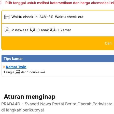
Pilih tanggal untuk melihat ketersediaan dan harga akomodasi ini
Waktu check-in
Ã¢â‚¬â€
Waktu check-out
2 dewasa Ã‚Â· 0 anak Ã‚Â· 1 kamar
Cari
Tipe kamar
Kamar Twin
1 single
dan
1 double
Aturan menginap
PRADA4D - Svaneti News Portal Berita Daerah Pariwisata
di langkah berikutnya!