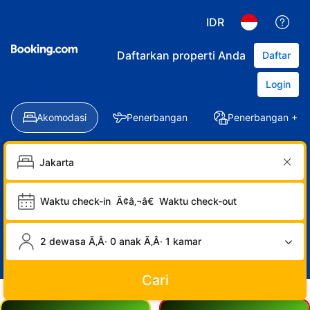
IDR
Daftarkan properti Anda
Daftar
Login
Akomodasi
Penerbangan
Penerbangan + Ho
Waktu check-in
Ã¢â‚¬â€
Waktu check-out
2 dewasa Ã‚Â· 0 anak Ã‚Â· 1 kamar
Cari