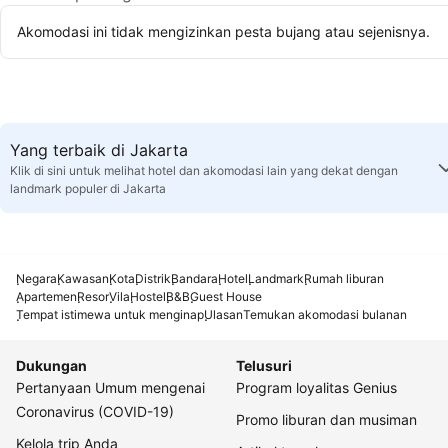
Akomodasi ini tidak mengizinkan pesta bujang atau sejenisnya.
Yang terbaik di Jakarta
Klik di sini untuk melihat hotel dan akomodasi lain yang dekat dengan
landmark populer di Jakarta
Negara
Kawasan
Kota
Distrik
Bandara
Hotel
Landmark
Rumah liburan
Apartemen
Resor
Vila
Hostel
B&B
Guest House
Tempat istimewa untuk menginap
Ulasan
Temukan akomodasi bulanan
Dukungan
Telusuri
Pertanyaan Umum mengenai
Program loyalitas Genius
Coronavirus (COVID-19)
Promo liburan dan musiman
Kelola trip Anda