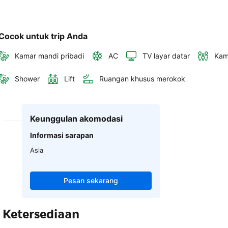
Cocok untuk trip Anda
Kamar mandi pribadi
AC
TV layar datar
Kam
Shower
Lift
Ruangan khusus merokok
Keunggulan akomodasi
Informasi sarapan
Asia
Pesan sekarang
Ketersediaan