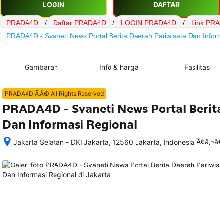
LOGIN
DAFTAR
PRADA4D
/
Daftar PRADA4D
/
LOGIN PRADA4D
/
Link PR
PRADA4D - Svaneti News Portal Berita Daerah Pariwisata Dan Infor
Gambaran
Info & harga
Fasilitas
PRADA4D Ã‚Â© All Rights Reserved
PRADA4D - Svaneti News Portal Berit
Dan Informasi Regional
Ã¢â‚¬
Jakarta Selatan - DKI Jakarta, 12560 Jakarta, Indonesia
Setelah 
memesan, 
semua 
rincian 
akomodasi 
termasuk 
nomor 