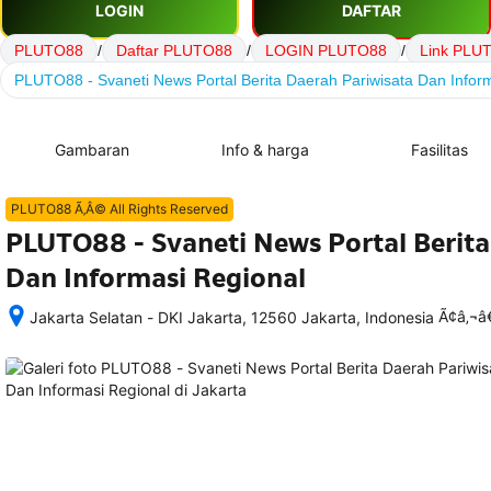
LOGIN
DAFTAR
PLUTO88
/
Daftar PLUTO88
/
LOGIN PLUTO88
/
Link PLU
PLUTO88 - Svaneti News Portal Berita Daerah Pariwisata Dan Infor
Gambaran
Info & harga
Fasilitas
PLUTO88 Ã‚Â© All Rights Reserved
PLUTO88 - Svaneti News Portal Berita
Dan Informasi Regional
Ã¢â‚¬
Jakarta Selatan - DKI Jakarta, 12560 Jakarta, Indonesia
Setelah 
memesan, 
semua 
rincian 
akomodasi 
termasuk 
nomor 