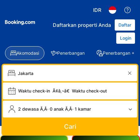
IDR
Daftarkan properti Anda
Daftar
Login
Akomodasi
Penerbangan
Penerbangan + Ho
Waktu check-in
Ã¢â‚¬â€
Waktu check-out
2 dewasa Ã‚Â· 0 anak Ã‚Â· 1 kamar
Cari