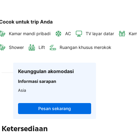
Cocok untuk trip Anda
Kamar mandi pribadi
AC
TV layar datar
Kam
Shower
Lift
Ruangan khusus merokok
Keunggulan akomodasi
Informasi sarapan
Asia
Pesan sekarang
Ketersediaan