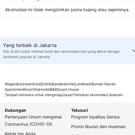
Akomodasi ini tidak mengizinkan pesta bujang atau sejenisnya.
Yang terbaik di Jakarta
Klik di sini untuk melihat hotel dan akomodasi lain yang dekat dengan
landmark populer di Jakarta
Negara
Kawasan
Kota
Distrik
Bandara
Hotel
Landmark
Rumah liburan
Apartemen
Resor
Vila
Hostel
B&B
Guest House
Tempat istimewa untuk menginap
Ulasan
Temukan akomodasi bulanan
Dukungan
Telusuri
Pertanyaan Umum mengenai
Program loyalitas Genius
Coronavirus (COVID-19)
Promo liburan dan musiman
Kelola trip Anda