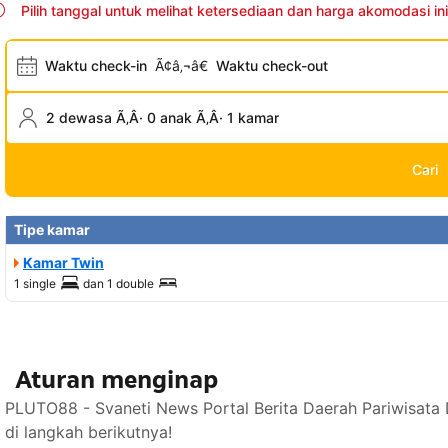
Pilih tanggal untuk melihat ketersediaan dan harga akomodasi ini
Waktu check-in
Ã¢â‚¬â€
Waktu check-out
2 dewasa Ã‚Â· 0 anak Ã‚Â· 1 kamar
Cari
Tipe kamar
Kamar Twin
1 single
dan
1 double
Aturan menginap
PLUTO88 - Svaneti News Portal Berita Daerah Pariwisata
di langkah berikutnya!