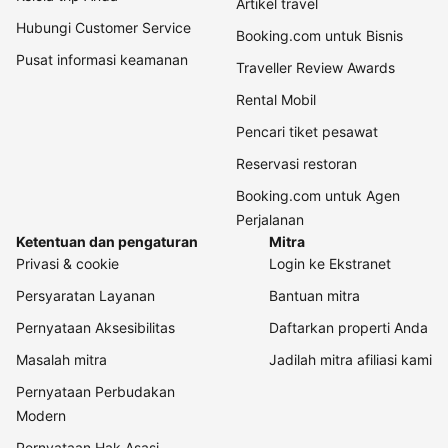
Artikel travel
Hubungi Customer Service
Booking.com untuk Bisnis
Pusat informasi keamanan
Traveller Review Awards
Rental Mobil
Pencari tiket pesawat
Reservasi restoran
Booking.com untuk Agen
Perjalanan
Ketentuan dan pengaturan
Mitra
Privasi & cookie
Login ke Ekstranet
Persyaratan Layanan
Bantuan mitra
Pernyataan Aksesibilitas
Daftarkan properti Anda
Masalah mitra
Jadilah mitra afiliasi kami
Pernyataan Perbudakan
Modern
Pernyataan Hak Asasi