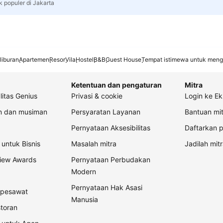
k populer di Jakarta
liburan
Apartemen
Resor
Vila
Hostel
B&B
Guest House
Tempat istimewa untuk meng
Ketentuan dan pengaturan
Mitra
litas Genius
Privasi & cookie
Login ke Ek
an dan musiman
Persyaratan Layanan
Bantuan mit
Pernyataan Aksesibilitas
Daftarkan p
untuk Bisnis
Masalah mitra
Jadilah mitr
view Awards
Pernyataan Perbudakan
Modern
Pernyataan Hak Asasi
t pesawat
Manusia
storan