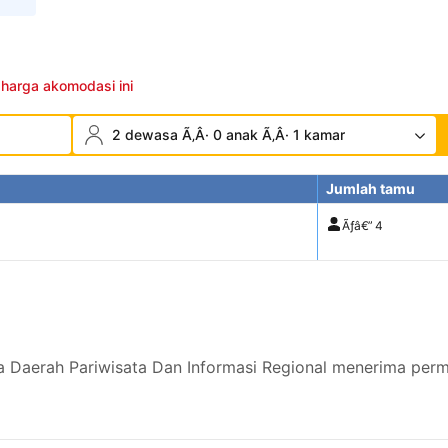
 harga akomodasi ini
2 dewasa Ã‚Â· 0 anak Ã‚Â· 1 kamar
Jumlah tamu
Ãƒâ€”
4
 Daerah Pariwisata Dan Informasi Regional menerima perm