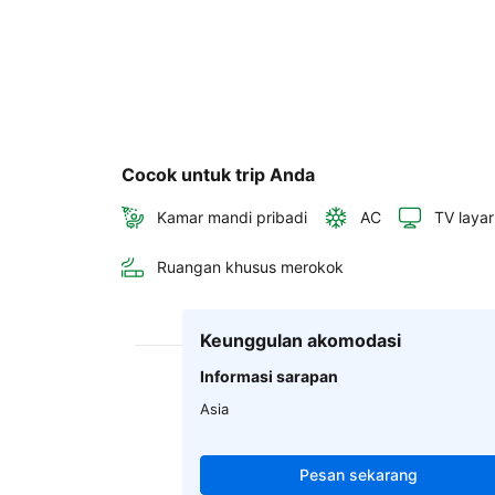
Cocok untuk trip Anda
Kamar mandi pribadi
AC
TV layar
Ruangan khusus merokok
Keunggulan akomodasi
Informasi sarapan
Asia
Pesan sekarang