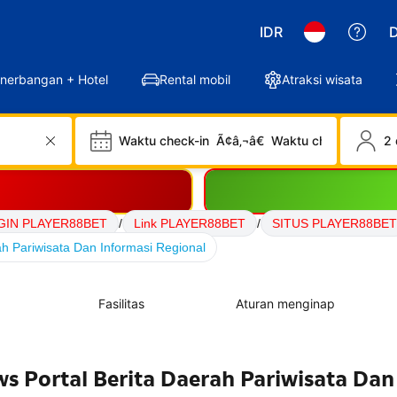
IDR
D
nerbangan + Hotel
Rental mobil
Atraksi wisata
Waktu check-in
Ã¢â‚¬â€
Waktu check-out
2 
GIN PLAYER88BET
/
Link PLAYER88BET
/
SITUS PLAYER88BET
h Pariwisata Dan Informasi Regional
Fasilitas
Aturan menginap
 Portal Berita Daerah Pariwisata Dan