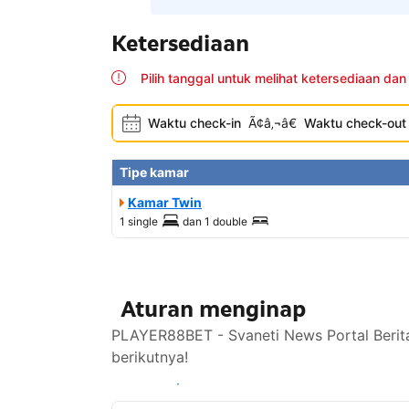
Ketersediaan
Pilih tanggal untuk melihat ketersediaan dan
Waktu check-in
Ã¢â‚¬â€
Waktu check-out
Tipe kamar
Kamar Twin
1 single
dan
1 double
Aturan menginap
PLAYER88BET - Svaneti News Portal Berita
berikutnya!
Lihat ketersediaan