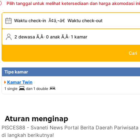
Pilih tanggal untuk melihat ketersediaan dan harga akomodasi ini
Waktu check-in
Ã¢â‚¬â€
Waktu check-out
2 dewasa Ã‚Â· 0 anak Ã‚Â· 1 kamar
Cari
Tipe kamar
Kamar Twin
1 single
dan
1 double
Aturan menginap
PISCES88 - Svaneti News Portal Berita Daerah Pariwisat
di langkah berikutnya!