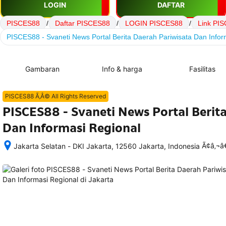
LOGIN
DAFTAR
PISCES88
/
Daftar PISCES88
/
LOGIN PISCES88
/
Link PI
PISCES88 - Svaneti News Portal Berita Daerah Pariwisata Dan Infor
Gambaran
Info & harga
Fasilitas
PISCES88 Ã‚Â© All Rights Reserved
PISCES88 - Svaneti News Portal Berit
Dan Informasi Regional
Ã¢â‚¬
Jakarta Selatan - DKI Jakarta, 12560 Jakarta, Indonesia
Setelah 
memesan, 
semua 
rincian 
akomodasi 
termasuk 
nomor 