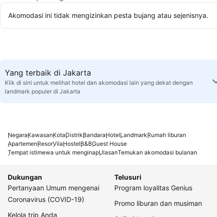
Akomodasi ini tidak mengizinkan pesta bujang atau sejenisnya.
Yang terbaik di Jakarta
Klik di sini untuk melihat hotel dan akomodasi lain yang dekat dengan
landmark populer di Jakarta
Negara
Kawasan
Kota
Distrik
Bandara
Hotel
Landmark
Rumah liburan
Apartemen
Resor
Vila
Hostel
B&B
Guest House
Tempat istimewa untuk menginap
Ulasan
Temukan akomodasi bulanan
Dukungan
Telusuri
Pertanyaan Umum mengenai
Program loyalitas Genius
Coronavirus (COVID-19)
Promo liburan dan musiman
Kelola trip Anda