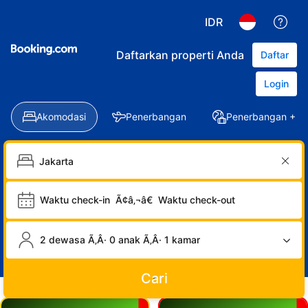
IDR
Daftarkan properti Anda
Daftar
Login
Akomodasi
Penerbangan
Penerbangan + Ho
Waktu check-in
Ã¢â‚¬â€
Waktu check-out
2 dewasa Ã‚Â· 0 anak Ã‚Â· 1 kamar
Cari