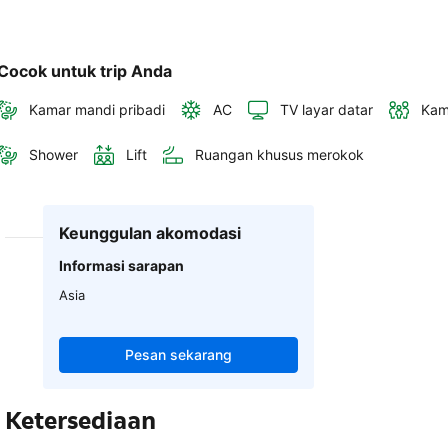
Cocok untuk trip Anda
Kamar mandi pribadi
AC
TV layar datar
Kam
Shower
Lift
Ruangan khusus merokok
Keunggulan akomodasi
Informasi sarapan
Asia
Pesan sekarang
Ketersediaan