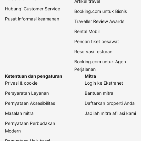
Artikel travel
Hubungi Customer Service
Booking.com untuk Bisnis
Pusat informasi keamanan
Traveller Review Awards
Rental Mobil
Pencari tiket pesawat
Reservasi restoran
Booking.com untuk Agen
Perjalanan
Ketentuan dan pengaturan
Mitra
Privasi & cookie
Login ke Ekstranet
Persyaratan Layanan
Bantuan mitra
Pernyataan Aksesibilitas
Daftarkan properti Anda
Masalah mitra
Jadilah mitra afiliasi kami
Pernyataan Perbudakan
Modern
Pernyataan Hak Asasi