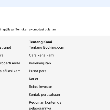
inap
Ulasan
Temukan akomodasi bulanan
Tentang Kami
stranet
Tentang Booking.com
ra
Cara kerja kami
roperti Anda
Keberlanjutan
a afiliasi kami
Pusat pers
Karier
Relasi investor
Kontak perusahaan
Pedoman konten dan
pelaporannya