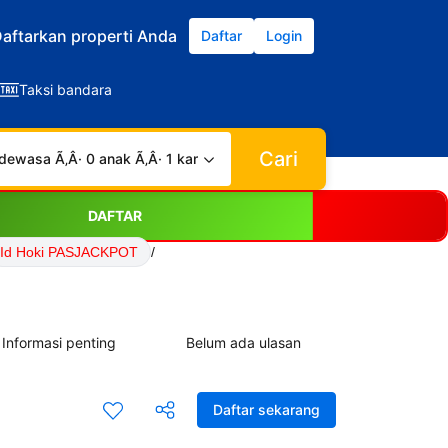
aftarkan properti Anda
Daftar
Login
Taksi bandara
Cari
dewasa Ã‚Â· 0 anak Ã‚Â· 1 kamar
DAFTAR
Id Hoki PASJACKPOT
/
Informasi penting
Belum ada ulasan
Daftar sekarang