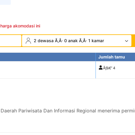
 harga akomodasi ini
2 dewasa Ã‚Â· 0 anak Ã‚Â· 1 kamar
Jumlah tamu
Ãƒâ€”
4
Daerah Pariwisata Dan Informasi Regional menerima permi