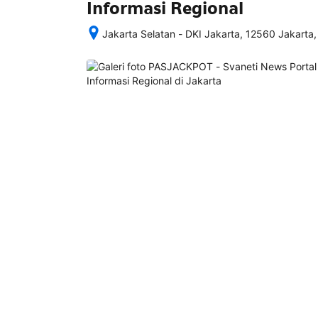
Informasi Regional
Jakarta Selatan - DKI Jakarta, 12560 Jakarta,
Setelah 
memesan, 
semua 
rincian 
akomodasi 
termasuk 
nomor 
telepon 
dan 
alamat 
akan 
disertakan 
dalam 
konfirmasi 
pemesanan 
dan 
akun 
Anda.