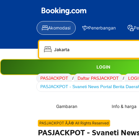
Akomodasi
Penerbangan
Pe
LOGIN
PASJACKPOT
/
Daftar PASJACKPOT
/
LOGI
PASJACKPOT - Svaneti News Portal Berita Daerah
Gambaran
Info & harga
PASJACKPOT Ã‚Â© All Rights Reserved
PASJACKPOT - Svaneti News 