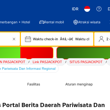
IDR
D
nerbangan + Hotel
Rental mobil
Atraksi wisata
Waktu check-in
Ã¢â‚¬â€
Waktu check-out
2 
N PASJACKPOT
/
Link PASJACKPOT
/
SITUS PASJACKPOT
/
 Pariwisata Dan Informasi Regional
Fasilitas
Aturan menginap
Portal Berita Daerah Pariwisata Dan