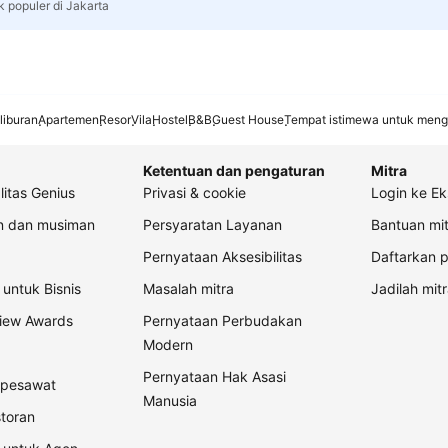
k populer di Jakarta
liburan
Apartemen
Resor
Vila
Hostel
B&B
Guest House
Tempat istimewa untuk meng
Ketentuan dan pengaturan
Mitra
litas Genius
Privasi & cookie
Login ke Ek
an dan musiman
Persyaratan Layanan
Bantuan mit
Pernyataan Aksesibilitas
Daftarkan p
untuk Bisnis
Masalah mitra
Jadilah mitr
view Awards
Pernyataan Perbudakan
Modern
Pernyataan Hak Asasi
t pesawat
Manusia
storan