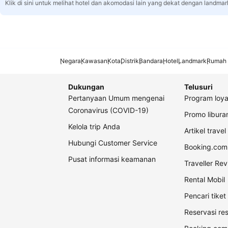
Klik di sini untuk melihat hotel dan akomodasi lain yang dekat dengan landmar
Negara
Kawasan
Kota
Distrik
Bandara
Hotel
Landmark
Rumah 
Dukungan
Telusuri
Pertanyaan Umum mengenai
Program loya
Coronavirus (COVID-19)
Promo libur
Kelola trip Anda
Artikel travel
Hubungi Customer Service
Booking.com 
Pusat informasi keamanan
Traveller Re
Rental Mobil
Pencari tike
Reservasi re