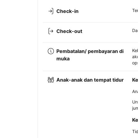
Te
Check-in
Da
Check-out
Ke
Pembatalan/ pembayaran di
ak
muka
op
Anak-anak dan tempat tidur
Ke
An
Un
ju
Ke
Ti