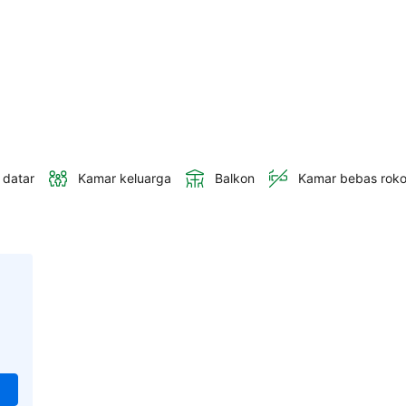
 datar
Kamar keluarga
Balkon
Kamar bebas rok