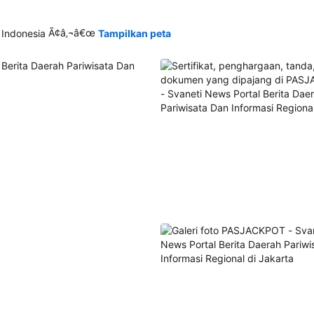
Ã¢â‚¬â€œ
 Indonesia
Tampilkan peta