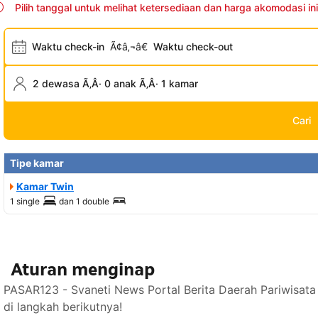
Pilih tanggal untuk melihat ketersediaan dan harga akomodasi ini
Waktu check-in
Ã¢â‚¬â€
Waktu check-out
2 dewasa Ã‚Â· 0 anak Ã‚Â· 1 kamar
Cari
Tipe kamar
Kamar Twin
1 single
dan
1 double
Aturan menginap
PASAR123 - Svaneti News Portal Berita Daerah Pariwisat
di langkah berikutnya!