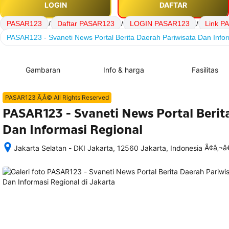
LOGIN
DAFTAR
PASAR123
/
Daftar PASAR123
/
LOGIN PASAR123
/
Link P
PASAR123 - Svaneti News Portal Berita Daerah Pariwisata Dan Info
Gambaran
Info & harga
Fasilitas
PASAR123 Ã‚Â© All Rights Reserved
PASAR123 - Svaneti News Portal Berit
Dan Informasi Regional
Ã¢â‚¬
Jakarta Selatan - DKI Jakarta, 12560 Jakarta, Indonesia
Setelah 
memesan, 
semua 
rincian 
akomodasi 
termasuk 
nomor 