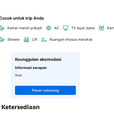
Cocok untuk trip Anda
Kamar mandi pribadi
AC
TV layar datar
Kam
Shower
Lift
Ruangan khusus merokok
Keunggulan akomodasi
Informasi sarapan
Asia
Pesan sekarang
Ketersediaan