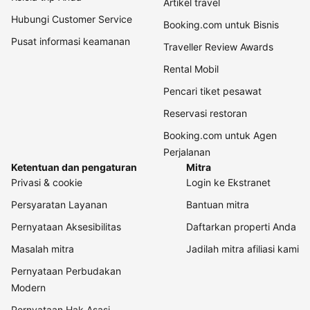
Artikel travel
Hubungi Customer Service
Booking.com untuk Bisnis
Pusat informasi keamanan
Traveller Review Awards
Rental Mobil
Pencari tiket pesawat
Reservasi restoran
Booking.com untuk Agen
Perjalanan
Ketentuan dan pengaturan
Mitra
Privasi & cookie
Login ke Ekstranet
Persyaratan Layanan
Bantuan mitra
Pernyataan Aksesibilitas
Daftarkan properti Anda
Masalah mitra
Jadilah mitra afiliasi kami
Pernyataan Perbudakan
Modern
Pernyataan Hak Asasi