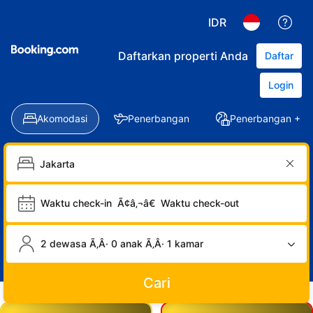
IDR
Daftarkan properti Anda
Daftar
Login
Akomodasi
Penerbangan
Penerbangan + Ho
Waktu check-in
Ã¢â‚¬â€
Waktu check-out
2 dewasa Ã‚Â· 0 anak Ã‚Â· 1 kamar
Cari