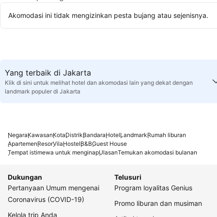
Akomodasi ini tidak mengizinkan pesta bujang atau sejenisnya.
Yang terbaik di Jakarta
Klik di sini untuk melihat hotel dan akomodasi lain yang dekat dengan
landmark populer di Jakarta
Negara
Kawasan
Kota
Distrik
Bandara
Hotel
Landmark
Rumah liburan
Apartemen
Resor
Vila
Hostel
B&B
Guest House
Tempat istimewa untuk menginap
Ulasan
Temukan akomodasi bulanan
Dukungan
Telusuri
Pertanyaan Umum mengenai
Program loyalitas Genius
Coronavirus (COVID-19)
Promo liburan dan musiman
Kelola trip Anda