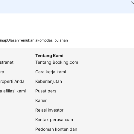
inap
Ulasan
Temukan akomodasi bulanan
Tentang Kami
stranet
Tentang Booking.com
ra
Cara kerja kami
roperti Anda
Keberlanjutan
a afiliasi kami
Pusat pers
Karier
Relasi investor
Kontak perusahaan
Pedoman konten dan