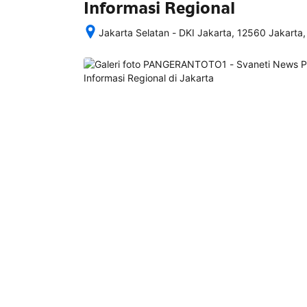
Informasi Regional
Jakarta Selatan - DKI Jakarta, 12560 Jakarta,
Setelah 
memesan, 
semua 
rincian 
akomodasi 
termasuk 
nomor 
telepon 
dan 
alamat 
akan 
disertakan 
dalam 
konfirmasi 
pemesanan 
dan 
akun 
Anda.