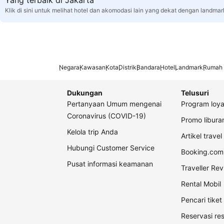
Yang terbaik di Jakarta
Klik di sini untuk melihat hotel dan akomodasi lain yang dekat dengan landmar
Negara
Kawasan
Kota
Distrik
Bandara
Hotel
Landmark
Rumah 
Dukungan
Telusuri
Pertanyaan Umum mengenai
Program loya
Coronavirus (COVID-19)
Promo libur
Kelola trip Anda
Artikel travel
Hubungi Customer Service
Booking.com 
Pusat informasi keamanan
Traveller Re
Rental Mobil
Pencari tike
Reservasi re