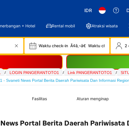
IDR
D
nerbangan + Hotel
Rental mobil
Atraksi wisata
Waktu check-in
Ã¢â‚¬â€
Waktu check-out
2 
1
/
LOGIN PANGERANTOTO1
/
Link PANGERANTOTO1
/
SIT
Svaneti News Portal Berita Daerah Pariwisata Dan Informasi Regio
Fasilitas
Aturan menginap
ews Portal Berita Daerah Pariwisata