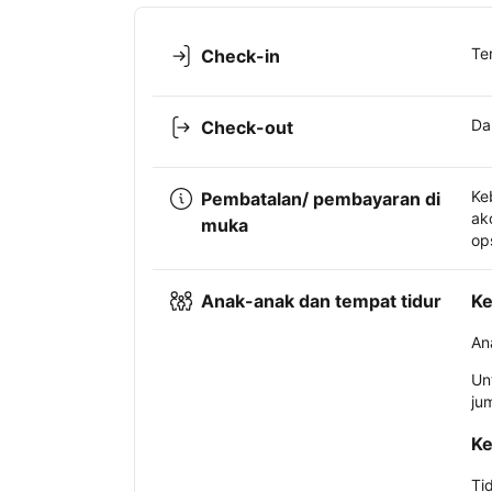
Te
Check-in
Da
Check-out
Ke
Pembatalan/ pembayaran di
ak
muka
op
Anak-anak dan tempat tidur
Ke
An
Un
ju
Ke
Ti