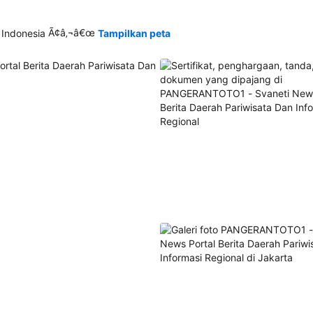
Ã¢â‚¬â€œ
 Indonesia
Tampilkan peta