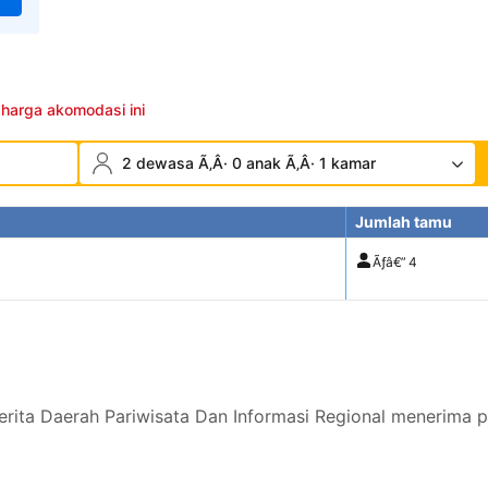
 harga akomodasi ini
2 dewasa Ã‚Â· 0 anak Ã‚Â· 1 kamar
Jumlah tamu
Ãƒâ€”
4
ita Daerah Pariwisata Dan Informasi Regional menerima p