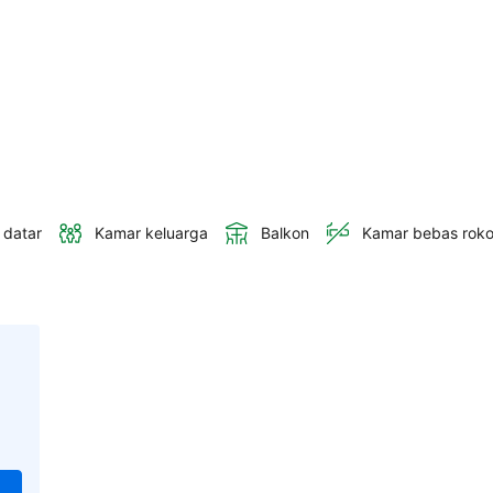
 datar
Kamar keluarga
Balkon
Kamar bebas rok