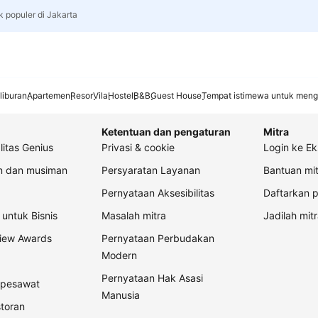
k populer di Jakarta
liburan
Apartemen
Resor
Vila
Hostel
B&B
Guest House
Tempat istimewa untuk meng
Ketentuan dan pengaturan
Mitra
litas Genius
Privasi & cookie
Login ke Ek
an dan musiman
Persyaratan Layanan
Bantuan mit
Pernyataan Aksesibilitas
Daftarkan p
untuk Bisnis
Masalah mitra
Jadilah mitr
view Awards
Pernyataan Perbudakan
Modern
Pernyataan Hak Asasi
t pesawat
Manusia
storan