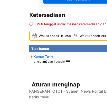
Ketersediaan
Pilih tanggal untuk melihat ketersediaan dan
Waktu check-in
Ã¢â‚¬â€
Waktu check-out
Tipe kamar
Kamar Twin
1 single
dan
1 double
Aturan menginap
PANGERANTOTO1 - Svaneti News Portal Ber
berikutnya!
Lihat ketersediaan