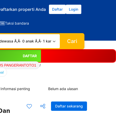
aftarkan properti Anda
Daftar
Login
Taksi bandara
Cari
dewasa Ã‚Â· 0 anak Ã‚Â· 1 kamar
DAFTAR
US PANGERANTOTO1
/
nal
Informasi penting
Belum ada ulasan
Daftar sekarang
 Dan