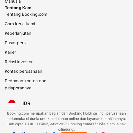
Manusia
Tentang Kami
Tentang Booking.com
Cara kerja kami
Keberlanjutan
Pusat pers
Karier
Relasi investor
Kontak perusahaan
Pedoman konten dan
pelaporannya
IDR
Booking.com merupakan bagian dari Booking Holdings Inc., perusahaan
terkemuka di dunia untuk perjalanan online dan layanan terkait lainnya.
Hak cipta Ã‚Â© 1996Ã¢â‚¬â€œ2025 Booking.comÃ¢â€žÂ¢. Semua hak
dilindungi.