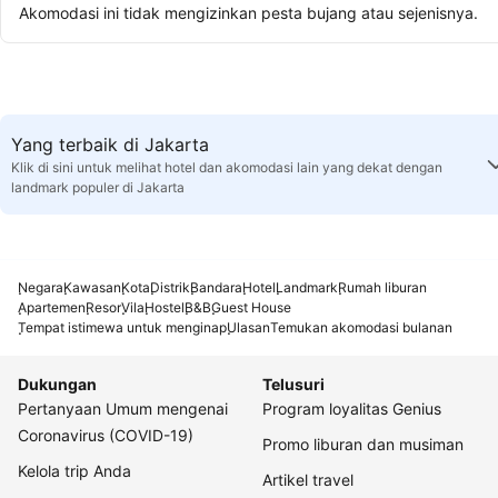
Akomodasi ini tidak mengizinkan pesta bujang atau sejenisnya.
Yang terbaik di Jakarta
Klik di sini untuk melihat hotel dan akomodasi lain yang dekat dengan
landmark populer di Jakarta
Negara
Kawasan
Kota
Distrik
Bandara
Hotel
Landmark
Rumah liburan
Apartemen
Resor
Vila
Hostel
B&B
Guest House
Tempat istimewa untuk menginap
Ulasan
Temukan akomodasi bulanan
Dukungan
Telusuri
Pertanyaan Umum mengenai
Program loyalitas Genius
Coronavirus (COVID-19)
Promo liburan dan musiman
Kelola trip Anda
Artikel travel