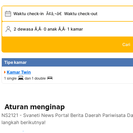
Waktu check-in
Ã¢â‚¬â€
Waktu check-out
2 dewasa Ã‚Â· 0 anak Ã‚Â· 1 kamar
Cari
Tipe kamar
Kamar Twin
1 single
dan
1 double
Aturan menginap
NS2121 - Svaneti News Portal Berita Daerah Pariwisata D
langkah berikutnya!
Lihat ketersediaan