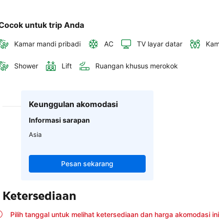
Cocok untuk trip Anda
Kamar mandi pribadi
AC
TV layar datar
Kam
Shower
Lift
Ruangan khusus merokok
Keunggulan akomodasi
Informasi sarapan
Asia
Pesan sekarang
Ketersediaan
Pilih tanggal untuk melihat ketersediaan dan harga akomodasi ini