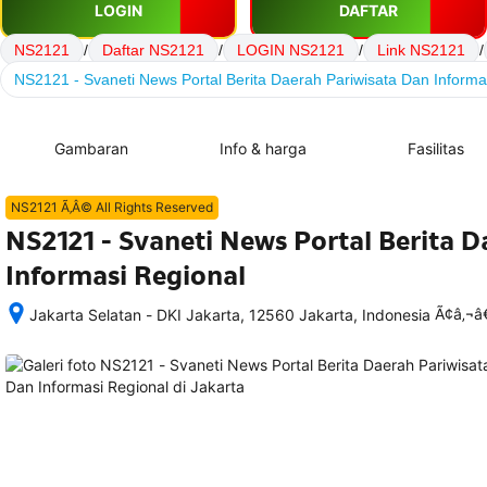
LOGIN
DAFTAR
NS2121
/
Daftar NS2121
/
LOGIN NS2121
/
Link NS2121
/
NS2121 - Svaneti News Portal Berita Daerah Pariwisata Dan Informa
Gambaran
Info & harga
Fasilitas
NS2121 Ã‚Â© All Rights Reserved
NS2121 - Svaneti News Portal Berita 
Informasi Regional
Ã¢â‚¬
Jakarta Selatan - DKI Jakarta, 12560 Jakarta, Indonesia
Setelah 
memesan, 
semua 
rincian 
akomodasi 
termasuk 
nomor 