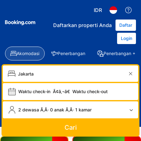
IDR
Daftarkan properti Anda
Daftar
Login
Akomodasi
Penerbangan
Penerbangan + Ho
Waktu check-in
Ã¢â‚¬â€
Waktu check-out
2 dewasa Ã‚Â· 0 anak Ã‚Â· 1 kamar
Cari