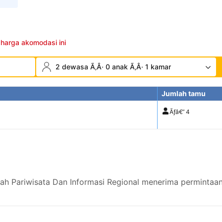
 harga akomodasi ini
2 dewasa Ã‚Â· 0 anak Ã‚Â· 1 kamar
Jumlah tamu
Ãƒâ€”
4
ah Pariwisata Dan Informasi Regional menerima permintaan