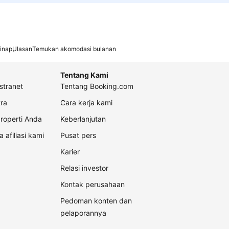
inap
Ulasan
Temukan akomodasi bulanan
Tentang Kami
stranet
Tentang Booking.com
ra
Cara kerja kami
roperti Anda
Keberlanjutan
a afiliasi kami
Pusat pers
Karier
Relasi investor
Kontak perusahaan
Pedoman konten dan
pelaporannya