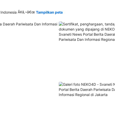
Ã¢â‚¬â€œ
 Indonesia
Tampilkan peta