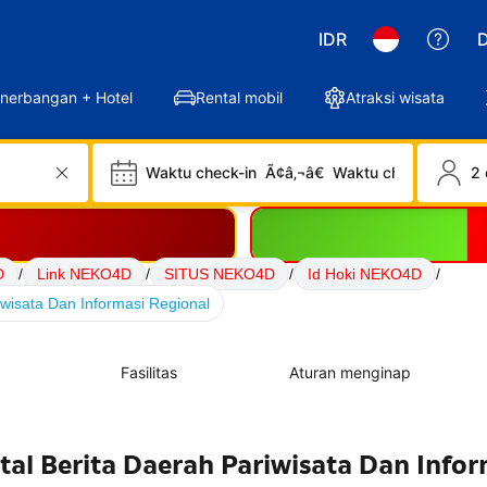
IDR
D
nerbangan + Hotel
Rental mobil
Atraksi wisata
Waktu check-in
Ã¢â‚¬â€
Waktu check-out
2 
D
/
Link NEKO4D
/
SITUS NEKO4D
/
Id Hoki NEKO4D
/
wisata Dan Informasi Regional
Fasilitas
Aturan menginap
al Berita Daerah Pariwisata Dan Infor