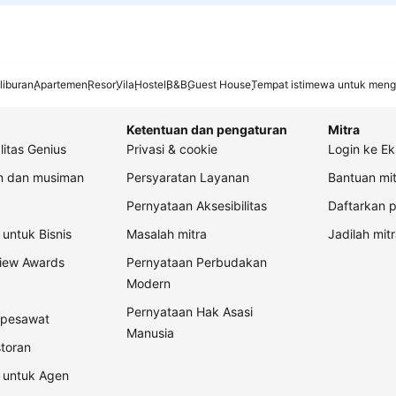
liburan
Apartemen
Resor
Vila
Hostel
B&B
Guest House
Tempat istimewa untuk meng
Ketentuan dan pengaturan
Mitra
litas Genius
Privasi & cookie
Login ke Ek
an dan musiman
Persyaratan Layanan
Bantuan mit
Pernyataan Aksesibilitas
Daftarkan p
untuk Bisnis
Masalah mitra
Jadilah mitr
view Awards
Pernyataan Perbudakan
Modern
Pernyataan Hak Asasi
t pesawat
Manusia
storan
 untuk Agen