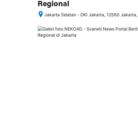
Regional
Jakarta Selatan - DKI Jakarta, 12560 Jakarta,
Setelah 
memesan, 
semua 
rincian 
akomodasi 
termasuk 
nomor 
telepon 
dan 
alamat 
akan 
disertakan 
dalam 
konfirmasi 
pemesanan 
dan 
akun 
Anda.