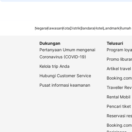
Negara
Kawasan
Kota
Distrik
Bandara
Hotel
Landmark
Rumah 
Dukungan
Telusuri
Pertanyaan Umum mengenai
Program loya
Coronavirus (COVID-19)
Promo libur
Kelola trip Anda
Artikel travel
Hubungi Customer Service
Booking.com 
Pusat informasi keamanan
Traveller Re
Rental Mobil
Pencari tike
Reservasi re
Booking.com