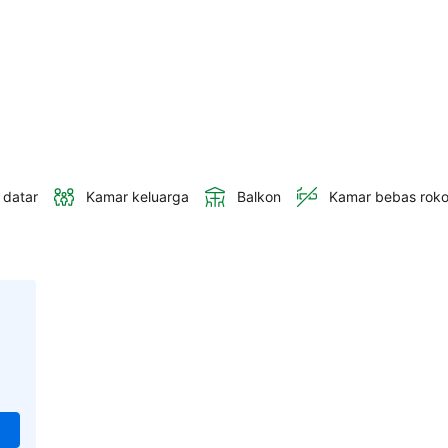
 datar
Kamar keluarga
Balkon
Kamar bebas rok