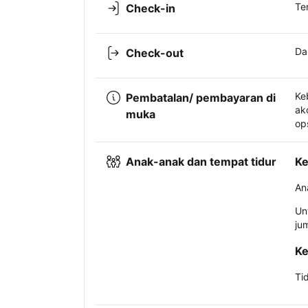
Te
Check-in
Da
Check-out
Ke
Pembatalan/ pembayaran di
ak
muka
op
Anak-anak dan tempat tidur
Ke
An
Un
ju
Ke
Ti