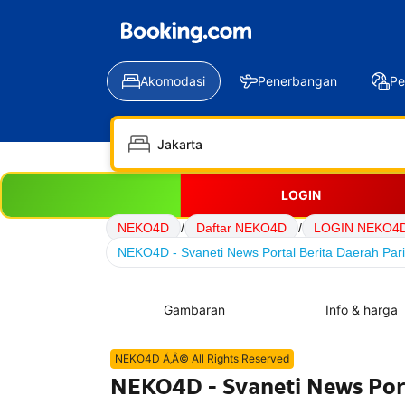
Akomodasi
Penerbangan
Pe
LOGIN
NEKO4D
/
Daftar NEKO4D
/
LOGIN NEKO4
NEKO4D - Svaneti News Portal Berita Daerah Pari
Gambaran
Info & harga
NEKO4D Ã‚Â© All Rights Reserved
NEKO4D - Svaneti News Port