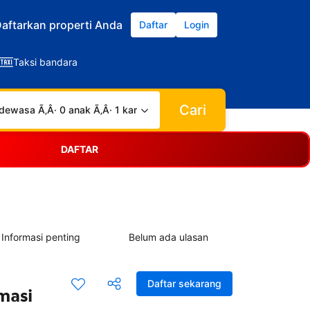
aftarkan properti Anda
Daftar
Login
Taksi bandara
Cari
dewasa Ã‚Â· 0 anak Ã‚Â· 1 kamar
DAFTAR
Informasi penting
Belum ada ulasan
Daftar sekarang
masi