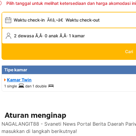
Pilih tanggal untuk melihat ketersediaan dan harga akomodasi ini
Waktu check-in
Ã¢â‚¬â€
Waktu check-out
2 dewasa Ã‚Â· 0 anak Ã‚Â· 1 kamar
Cari
Tipe kamar
Kamar Twin
1 single
dan
1 double
Aturan menginap
NAGALANGIT88 - Svaneti News Portal Berita Daerah Pariw
masukkan di langkah berikutnya!