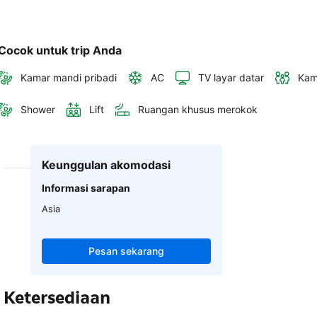
Cocok untuk trip Anda
Kamar mandi pribadi
AC
TV layar datar
Kam
Shower
Lift
Ruangan khusus merokok
Keunggulan akomodasi
Informasi sarapan
Asia
Pesan sekarang
Ketersediaan