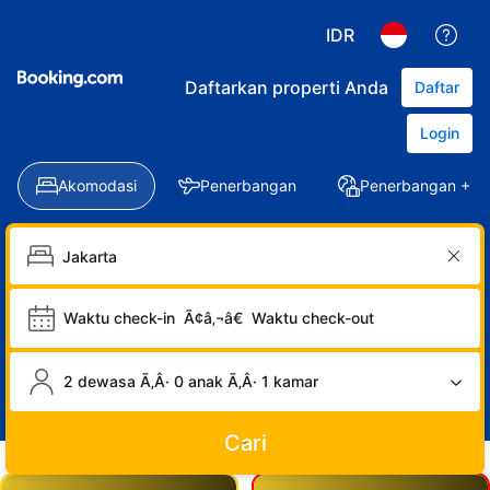
IDR
Daftarkan properti Anda
Daftar
Login
Akomodasi
Penerbangan
Penerbangan + Ho
Waktu check-in
Ã¢â‚¬â€
Waktu check-out
2 dewasa Ã‚Â· 0 anak Ã‚Â· 1 kamar
Cari