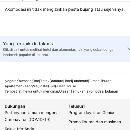
Akomodasi ini tidak mengizinkan pesta bujang atau sejenisnya.
Yang terbaik di Jakarta
Klik di sini untuk melihat hotel dan akomodasi lain yang dekat dengan
landmark populer di Jakarta
Negara
Kawasan
Kota
Distrik
Bandara
Hotel
Landmark
Rumah liburan
Apartemen
Resor
Vila
Hostel
B&B
Guest House
Tempat istimewa untuk menginap
Ulasan
Temukan akomodasi bulanan
Dukungan
Telusuri
Pertanyaan Umum mengenai
Program loyalitas Genius
Coronavirus (COVID-19)
Promo liburan dan musiman
Kelola trip Anda