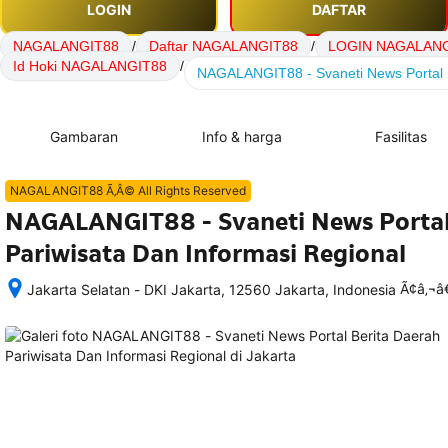
LOGIN
DAFTAR
NAGALANGIT88
/
Daftar NAGALANGIT88
/
LOGIN NAGALANG
Id Hoki NAGALANGIT88
/
NAGALANGIT88 - Svaneti News Portal B
Gambaran
Info & harga
Fasilitas
NAGALANGIT88 Ã‚Â© All Rights Reserved
NAGALANGIT88 - Svaneti News Portal
Pariwisata Dan Informasi Regional
Ã¢â‚¬
Jakarta Selatan - DKI Jakarta, 12560 Jakarta, Indonesia
Setelah 
memesan, 
semua 
rincian 
akomodasi 
termasuk 
nomor 