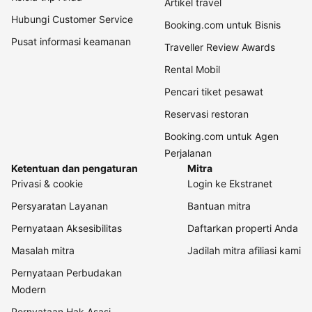
Artikel travel
Hubungi Customer Service
Booking.com untuk Bisnis
Pusat informasi keamanan
Traveller Review Awards
Rental Mobil
Pencari tiket pesawat
Reservasi restoran
Booking.com untuk Agen
Perjalanan
Ketentuan dan pengaturan
Mitra
Privasi & cookie
Login ke Ekstranet
Persyaratan Layanan
Bantuan mitra
Pernyataan Aksesibilitas
Daftarkan properti Anda
Masalah mitra
Jadilah mitra afiliasi kami
Pernyataan Perbudakan
Modern
Pernyataan Hak Asasi