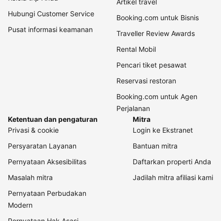
Artikel travel
Hubungi Customer Service
Booking.com untuk Bisnis
Pusat informasi keamanan
Traveller Review Awards
Rental Mobil
Pencari tiket pesawat
Reservasi restoran
Booking.com untuk Agen
Perjalanan
Ketentuan dan pengaturan
Mitra
Privasi & cookie
Login ke Ekstranet
Persyaratan Layanan
Bantuan mitra
Pernyataan Aksesibilitas
Daftarkan properti Anda
Masalah mitra
Jadilah mitra afiliasi kami
Pernyataan Perbudakan
Modern
Pernyataan Hak Asasi