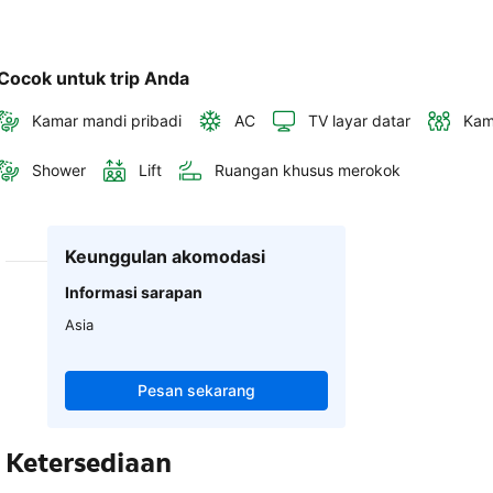
Cocok untuk trip Anda
Kamar mandi pribadi
AC
TV layar datar
Kam
Shower
Lift
Ruangan khusus merokok
Keunggulan akomodasi
Informasi sarapan
Asia
Pesan sekarang
Ketersediaan