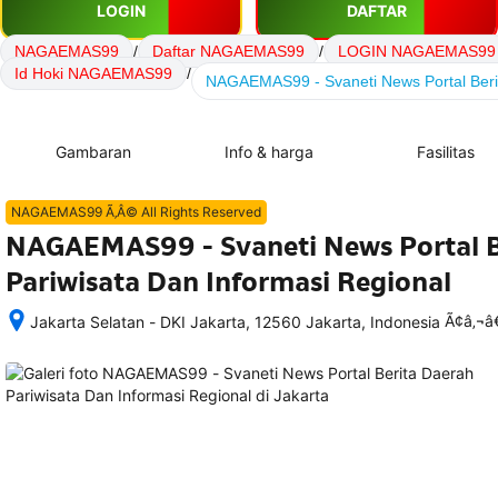
LOGIN
DAFTAR
NAGAEMAS99
/
Daftar NAGAEMAS99
/
LOGIN NAGAEMAS99
Id Hoki NAGAEMAS99
/
NAGAEMAS99 - Svaneti News Portal Berit
Gambaran
Info & harga
Fasilitas
NAGAEMAS99 Ã‚Â© All Rights Reserved
NAGAEMAS99 - Svaneti News Portal B
Pariwisata Dan Informasi Regional
Ã¢â‚¬
Jakarta Selatan - DKI Jakarta, 12560 Jakarta, Indonesia
Setelah 
memesan, 
semua 
rincian 
akomodasi 
termasuk 
nomor 