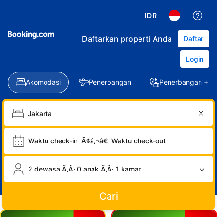
IDR
Daftarkan properti Anda
Daftar
Login
Akomodasi
Penerbangan
Penerbangan + Ho
Waktu check-in
Ã¢â‚¬â€
Waktu check-out
2 dewasa Ã‚Â· 0 anak Ã‚Â· 1 kamar
Cari