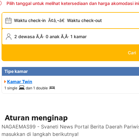
Pilih tanggal untuk melihat ketersediaan dan harga akomodasi ini
Waktu check-in
Ã¢â‚¬â€
Waktu check-out
2 dewasa Ã‚Â· 0 anak Ã‚Â· 1 kamar
Cari
Tipe kamar
Kamar Twin
1 single
dan
1 double
Aturan menginap
NAGAEMAS99 - Svaneti News Portal Berita Daerah Pariwis
masukkan di langkah berikutnya!