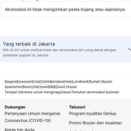
Akomodasi ini tidak mengizinkan pesta bujang atau sejenisnya.
Yang terbaik di Jakarta
Klik di sini untuk melihat hotel dan akomodasi lain yang dekat dengan
landmark populer di Jakarta
Negara
Kawasan
Kota
Distrik
Bandara
Hotel
Landmark
Rumah liburan
Apartemen
Resor
Vila
Hostel
B&B
Guest House
Tempat istimewa untuk menginap
Ulasan
Temukan akomodasi bulanan
Dukungan
Telusuri
Pertanyaan Umum mengenai
Program loyalitas Genius
Coronavirus (COVID-19)
Promo liburan dan musiman
Kelola trip Anda