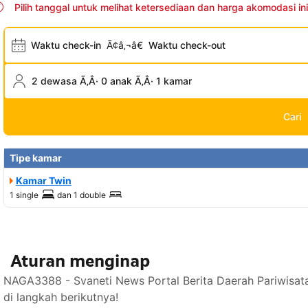
Pilih tanggal untuk melihat ketersediaan dan harga akomodasi ini
Waktu check-in
Ã¢â‚¬â€
Waktu check-out
2 dewasa Ã‚Â· 0 anak Ã‚Â· 1 kamar
Cari
Tipe kamar
Kamar Twin
1 single
dan
1 double
Aturan menginap
NAGA3388 - Svaneti News Portal Berita Daerah Pariwisat
di langkah berikutnya!