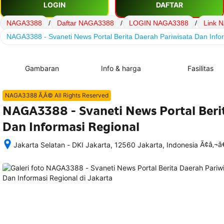
LOGIN
DAFTAR
NAGA3388
/
Daftar NAGA3388
/
LOGIN NAGA3388
/
Link 
NAGA3388 - Svaneti News Portal Berita Daerah Pariwisata Dan Info
Gambaran
Info & harga
Fasilitas
NAGA3388 Ã‚Â© All Rights Reserved
NAGA3388 - Svaneti News Portal Beri
Dan Informasi Regional
Ã¢â‚¬
Jakarta Selatan - DKI Jakarta, 12560 Jakarta, Indonesia
Setelah 
memesan, 
semua 
rincian 
akomodasi 
termasuk 
nomor 