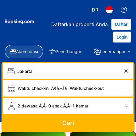
IDR
Daftarkan properti Anda
Daftar
Login
Akomodasi
Penerbangan
Penerbangan + Ho
Waktu check-in
Ã¢â‚¬â€
Waktu check-out
2 dewasa Ã‚Â· 0 anak Ã‚Â· 1 kamar
Cari