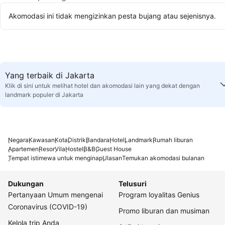
Akomodasi ini tidak mengizinkan pesta bujang atau sejenisnya.
Yang terbaik di Jakarta
Klik di sini untuk melihat hotel dan akomodasi lain yang dekat dengan
landmark populer di Jakarta
Negara
Kawasan
Kota
Distrik
Bandara
Hotel
Landmark
Rumah liburan
Apartemen
Resor
Vila
Hostel
B&B
Guest House
Tempat istimewa untuk menginap
Ulasan
Temukan akomodasi bulanan
Dukungan
Telusuri
Pertanyaan Umum mengenai
Program loyalitas Genius
Coronavirus (COVID-19)
Promo liburan dan musiman
Kelola trip Anda