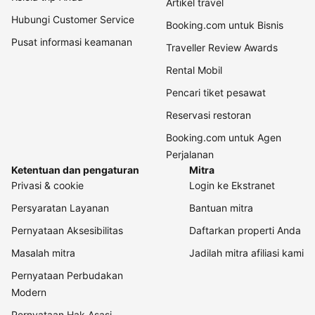
Artikel travel
Hubungi Customer Service
Booking.com untuk Bisnis
Pusat informasi keamanan
Traveller Review Awards
Rental Mobil
Pencari tiket pesawat
Reservasi restoran
Booking.com untuk Agen
Perjalanan
Ketentuan dan pengaturan
Mitra
Privasi & cookie
Login ke Ekstranet
Persyaratan Layanan
Bantuan mitra
Pernyataan Aksesibilitas
Daftarkan properti Anda
Masalah mitra
Jadilah mitra afiliasi kami
Pernyataan Perbudakan
Modern
Pernyataan Hak Asasi