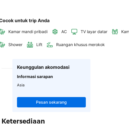
Cocok untuk trip Anda
Kamar mandi pribadi
AC
TV layar datar
Kam
Shower
Lift
Ruangan khusus merokok
Keunggulan akomodasi
Informasi sarapan
Asia
Pesan sekarang
Ketersediaan